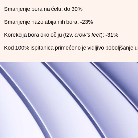
Smanjenje bora na čelu: do 30%
Smanjenje nazolabijalnih bora: -23%
Korekcija bora oko očiju (tzv.
crow’s feet
): -31%
Kod 100% ispitanica primećeno je vidljivo poboljšanje u