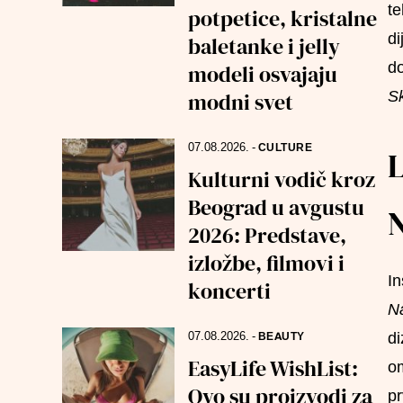
te
potpetice, kristalne
di
baletanke i jelly
do
modeli osvajaju
S
modni svet
07.08.2026.
-
CULTURE
Kulturni vodič kroz
Beograd u avgustu
N
2026: Predstave,
izložbe, filmovi i
In
koncerti
N
di
07.08.2026.
-
BEAUTY
EasyLife WishList:
om
Ovo su proizvodi za
pr