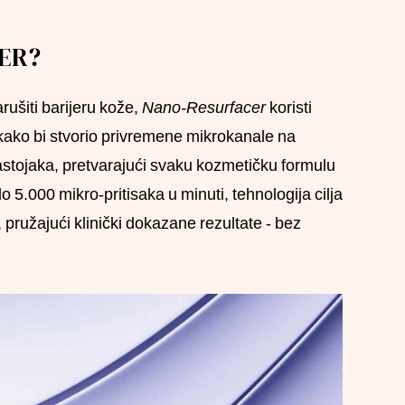
ER?
arušiti barijeru kože,
Nano-Resurfacer
koristi
kako bi stvorio privremene mikrokanale na
sastojaka, pretvarajući svaku kozmetičku formulu
o 5.000 mikro-pritisaka u minuti, tehnologija cilja
 pružajući klinički dokazane rezultate - bez