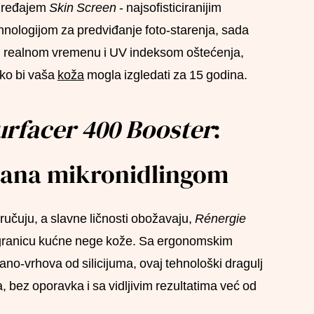
 uređajem
Skin Screen
- najsofisticiranijim
nologijom za predviđanje foto-starenja, sada
u realnom vremenu i UV indeksom oštećenja,
ako bi vaša
koža
mogla izgledati za 15 godina.
rfacer 400 Booster
:
isana mikronidlingom
učuju, a slavne ličnosti obožavaju,
Rénergie
 granicu kućne nege kože. Sa ergonomskim
no-vrhova od silicijuma, ovaj tehnološki dragulj
bez oporavka i sa vidljivim rezultatima već od