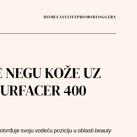
HOME
EASY
LIFE
PROMO
BLOGGERS
 NEGU KOŽE UZ
URFACER 400
otvrđuje svoju vodeću poziciju u oblasti
beauty