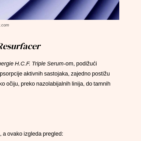
r.com
Resurfacer
rgie H.C.F. Triple Serum
-om, podižući
sorpcije aktivnih sastojaka, zajedno postižu
o očiju, preko nazolabijalnih linija, do tamnih
, a ovako izgleda pregled: