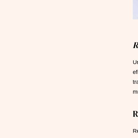
R
Ur
ef
tr
mr
R
Re