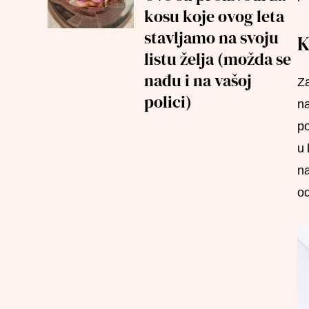
kosu koje ovog leta
stavljamo na svoju
K
listu želja (možda se
nađu i na vašoj
Za
polici)
na
po
u 
na
od