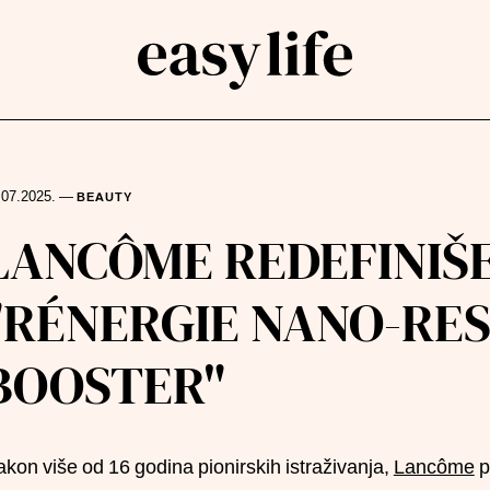
.07.2025.
—
BEAUTY
rch
LANCÔME REDEFINIŠE
"RÉNERGIE NANO-RES
BOOSTER"
kon više od 16 godina pionirskih istraživanja,
Lancôme
p