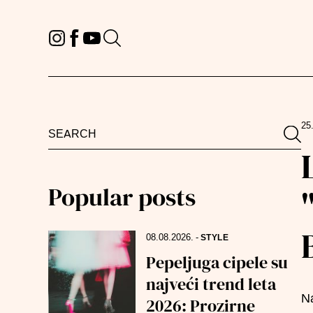
25
Search
Sea
for:
Popular posts
08.08.2026.
-
STYLE
Pepeljuga cipele su
najveći trend leta
Na
2026: Prozirne