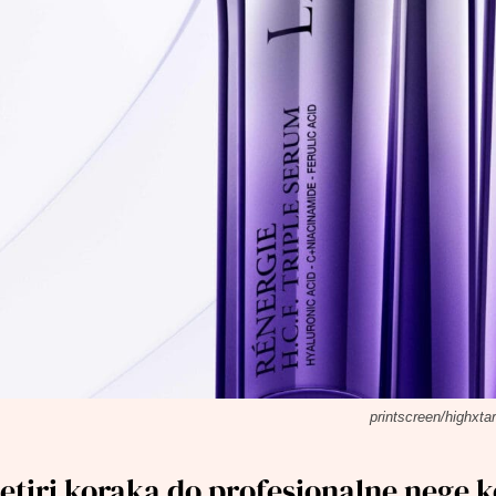
printscreen/highxta
etiri koraka do profesionalne nege 