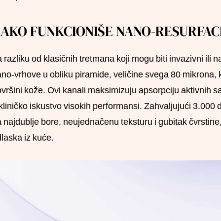
AKO FUNKCIONIŠE NANO-RESURFAC
 razliku od klasičnih tretmana koji mogu biti invazivni ili n
no-vrhove u obliku piramide, veličine svega 80 mikrona, 
vršini kože. Ovi kanali maksimizuju apsorpciju aktivnih 
kliničko iskustvo visokih performansi. Zahvaljujući 3.000 d
 najdublje bore, neujednačenu teksturu i gubitak čvrstine,
laska iz kuće.