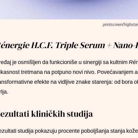
printscreen/highxta
énergie H.C.F. Triple Serum + Nano-
eđaj je osmišljen da funkcioniše u sinergiji sa kultnim
Réne
ikasnost tretmana na potpuno novi nivo. Povećavanjem ap
ansformativne efekte na vidljive znake starenja: od bora ok
lja.
ezultati kliničkih studija
zultati studija pokazuju procente poboljšanja stanja kože