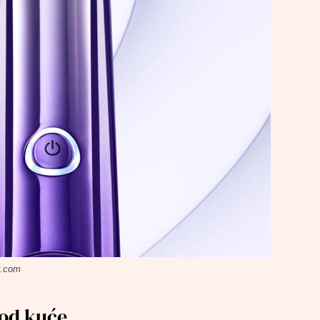
r.com
kod kuće