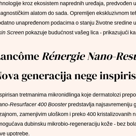
hnologije kroz ekosistem naprednih uređaja, predvođen
jagnostičkim alatom do sada. Opremljen ekskluzivnom teh
datno unapređenom podacima o stanju životne sredine 
kin Screen
pokazuje budućnost vašeg lica - prikazujući k
Lancôme
Rénergie Nano-Resu
ova generacija nege inspir
spirisan tretmanima mikronidlinga koje dermatolozi prepor
ano-Resurfacer 400 Booster
predstavlja najsavremeniju
zajnom, zamenjivim uloškom i preko 400 kristalizovanih na
ogućava dubinsku mikrobio-regeneraciju kože - bez bola, 
ve upotrebe.