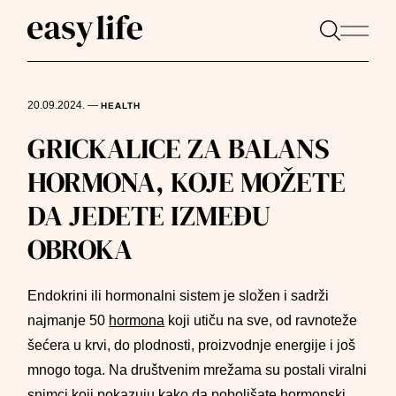
20.09.2024.
—
HEALTH
GRICKALICE ZA BALANS
HORMONA, KOJE MOŽETE
DA JEDETE IZMEĐU
OBROKA
Endokrini ili hormonalni sistem je složen i sadrži
najmanje 50
hormona
koji utiču na sve, od ravnoteže
šećera u krvi, do plodnosti, proizvodnje energije i još
mnogo toga. Na društvenim mrežama su postali viralni
snimci koji pokazuju kako da poboljšate hormonski