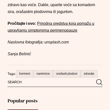
zdravo kao voće. Dakle, uparite voće sa komadom
sira, orašastim plodovima ili jogurtom.
Pročitajte i ovo:
Prirodna sredstva koja pomažu u
upravljanju simptomima perimenopauze
Naslovna fotografija: unsplash.com
Sanja Belinić
Tags:
hormoni
namirnice
orašasti plodovi
zdravlje
Search
Searc
for:
Popular posts