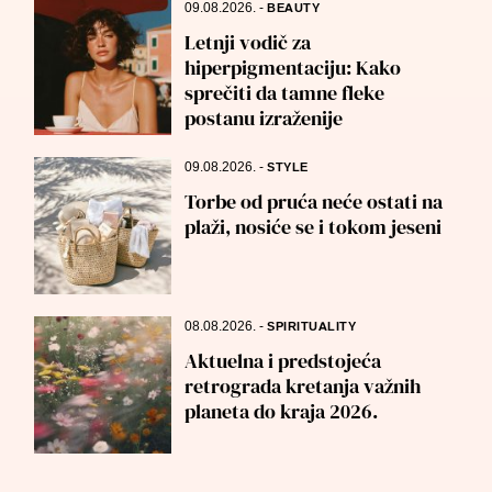
09.08.2026.
-
BEAUTY
Letnji vodič za
hiperpigmentaciju: Kako
sprečiti da tamne fleke
postanu izraženije
09.08.2026.
-
STYLE
Torbe od pruća neće ostati na
plaži, nosiće se i tokom jeseni
08.08.2026.
-
SPIRITUALITY
Aktuelna i predstojeća
retrograda kretanja važnih
planeta do kraja 2026.