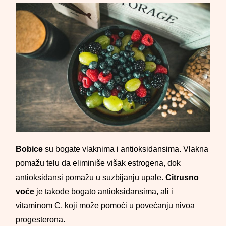
Bobice
su bogate vlaknima i antioksidansima. Vlakna
pomažu telu da eliminiše višak estrogena, dok
antioksidansi pomažu u suzbijanju upale.
Citrusno
voće
je takođe bogato antioksidansima, ali i
vitaminom C, koji može pomoći u povećanju nivoa
progesterona.