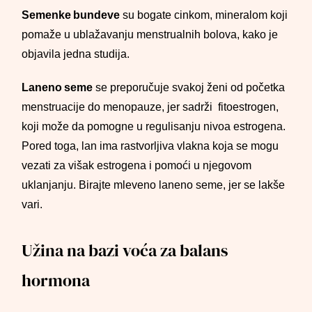
Semenke bundeve
su bogate cinkom, mineralom koji
pomaže u ublažavanju menstrualnih bolova, kako je
objavila jedna studija.
Laneno seme
se preporučuje svakoj ženi od početka
menstruacije do menopauze, jer sadrži fitoestrogen,
koji može da pomogne u regulisanju nivoa estrogena.
Pored toga, lan ima rastvorljiva vlakna koja se mogu
vezati za višak estrogena i pomoći u njegovom
uklanjanju. Birajte mleveno laneno seme, jer se lakše
vari.
Užina na bazi voća za balans
hormona