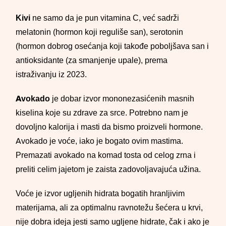
Kivi
ne samo da je pun vitamina C, već sadrži
melatonin (hormon koji reguliše san), serotonin
(hormon dobrog osećanja koji takođe poboljšava san i
antioksidante (za smanjenje upale), prema
istraživanju iz 2023.
Avokado
je dobar izvor mononezasićenih masnih
kiselina koje su zdrave za srce. Potrebno nam je
dovoljno kalorija i masti da bismo proizveli hormone.
Avokado je voće, iako je bogato ovim mastima.
Premazati avokado na komad tosta od celog zrna i
preliti celim jajetom je zaista zadovoljavajuća užina.
Voće je izvor ugljenih hidrata bogatih hranljivim
materijama, ali za optimalnu ravnotežu šećera u krvi,
nije dobra ideja jesti samo ugljene hidrate, čak i ako je