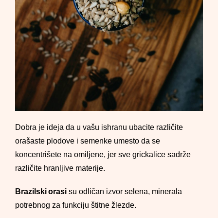
Dobra je ideja da u vašu ishranu ubacite različite
orašaste plodove i semenke umesto da se
koncentrišete na omiljene, jer sve grickalice sadrže
različite hranljive materije.
Brazilski orasi
su odličan izvor selena, minerala
potrebnog za funkciju štitne žlezde.