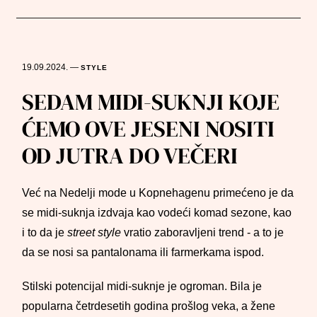
19.09.2024.
—
STYLE
SEDAM MIDI-SUKNJI KOJE
ĆEMO OVE JESENI NOSITI
OD JUTRA DO VEČERI
Već na Nedelji mode u Kopnehagenu primećeno je da
se midi-suknja izdvaja kao vodeći komad sezone, kao
i to da je
street style
vratio zaboravljeni trend - a to je
da se nosi sa pantalonama ili farmerkama ispod.
Stilski potencijal midi-suknje je ogroman. Bila je
popularna četrdesetih godina prošlog veka, a žene