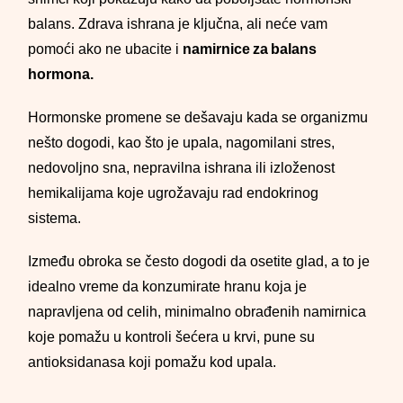
balans. Zdrava ishrana je ključna, ali neće vam
pomoći ako ne ubacite i
namirnice za balans
hormona.
Hormonske promene se dešavaju kada se organizmu
nešto dogodi, kao što je upala, nagomilani stres,
nedovoljno sna, nepravilna ishrana ili izloženost
hemikalijama koje ugrožavaju rad endokrinog
sistema.
Između obroka se često dogodi da osetite glad, a to je
idealno vreme da konzumirate hranu koja je
napravljena od celih, minimalno obrađenih namirnica
koje pomažu u kontroli šećera u krvi, pune su
antioksidanasa koji pomažu kod upala.