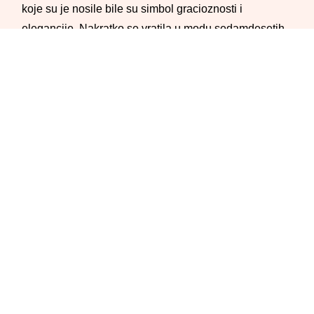
koje su je nosile bile su simbol gracioznosti i
elegancije. Nakratko se vratila u modu sedamdesetih,
kao obavezna ženska radna uniforma, a upravo iz tog
razloga bila je omražena.
Poslednjih godina ponovo predstavlja eleganciju, a
bilo da se odlučite za midi-suknju A kroja, kožnu,
teksas, satensku, plisiranu - idealna je osnova za sve
stilove i prilike. Satenska midi-suknja je duže vreme u
trendu i ne nazire se kraj pomame za ovim modelom.
Midi-suknje za jesen po izboru
easy life stilista