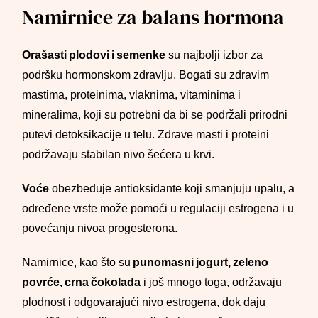
Namirnice za balans hormona
Orašasti plodovi i semenke
su najbolji izbor za
podršku hormonskom zdravlju. Bogati su zdravim
mastima, proteinima, vlaknima, vitaminima i
mineralima, koji su potrebni da bi se podržali prirodni
putevi detoksikacije u telu. Zdrave masti i proteini
podržavaju stabilan nivo šećera u krvi.
Voće
obezbeđuje antioksidante koji smanjuju upalu, a
određene vrste može pomoći u regulaciji estrogena i u
povećanju nivoa progesterona.
Namirnice, kao što su
punomasni jogurt, zeleno
povrće, crna čokolada
i još mnogo toga, održavaju
plodnost i odgovarajući nivo estrogena, dok daju