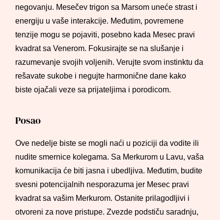
negovanju. Mesečev trigon sa Marsom uneće strast i
energiju u vaše interakcije. Međutim, povremene
tenzije mogu se pojaviti, posebno kada Mesec pravi
kvadrat sa Venerom. Fokusirajte se na slušanje i
razumevanje svojih voljenih. Verujte svom instinktu da
rešavate sukobe i negujte harmonične dane kako
biste ojačali veze sa prijateljima i porodicom.
Posao
Ove nedelje biste se mogli naći u poziciji da vodite ili
nudite smernice kolegama. Sa Merkurom u Lavu, vaša
komunikacija će biti jasna i ubedljiva. Međutim, budite
svesni potencijalnih nesporazuma jer Mesec pravi
kvadrat sa vašim Merkurom. Ostanite prilagodljivi i
otvoreni za nove pristupe. Zvezde podstiču saradnju,