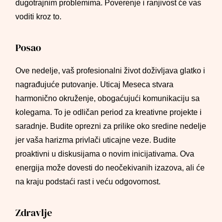
dugotrajnim problemima. Poverenje i ranjivost će vas
voditi kroz to.
Posao
Ove nedelje, vaš profesionalni život doživljava glatko i
nagrađujuće putovanje. Uticaj Meseca stvara
harmonično okruženje, obogaćujući komunikaciju sa
kolegama. To je odličan period za kreativne projekte i
saradnje. Budite oprezni za prilike oko sredine nedelje
jer vaša harizma privlači uticajne veze. Budite
proaktivni u diskusijama o novim inicijativama. Ova
energija može dovesti do neočekivanih izazova, ali će
na kraju podstaći rast i veću odgovornost.
Zdravlje