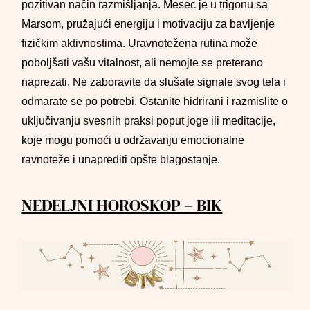
pozitivan način razmišljanja. Mesec je u trigonu sa
Marsom, pružajući energiju i motivaciju za bavljenje
fizičkim aktivnostima. Uravnotežena rutina može
poboljšati vašu vitalnost, ali nemojte se preterano
naprezati. Ne zaboravite da slušate signale svog tela i
odmarate se po potrebi. Ostanite hidrirani i razmislite o
uključivanju svesnih praksi poput joge ili meditacije,
koje mogu pomoći u održavanju emocionalne
ravnoteže i unaprediti opšte blagostanje.
NEDELJNI HOROSKOP – BIK