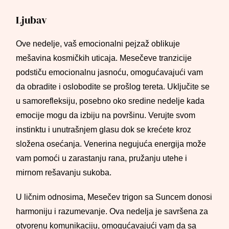
Ljubav
Ove nedelje, vaš emocionalni pejzaž oblikuje
mešavina kosmičkih uticaja. Mesečeve tranzicije
podstiču emocionalnu jasnoću, omogućavajući vam
da obradite i oslobodite se prošlog tereta. Uključite se
u samorefleksiju, posebno oko sredine nedelje kada
emocije mogu da izbiju na površinu. Verujte svom
instinktu i unutrašnjem glasu dok se krećete kroz
složena osećanja. Venerina negujuća energija može
vam pomoći u zarastanju rana, pružanju utehe i
mirnom rešavanju sukoba.
U ličnim odnosima, Mesečev trigon sa Suncem donosi
harmoniju i razumevanje. Ova nedelja je savršena za
otvorenu komunikaciju, omogućavajući vam da sa