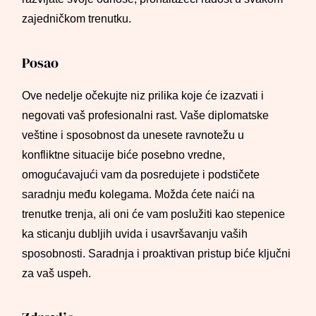
zajedničkom trenutku.
Posao
Ove nedelje očekujte niz prilika koje će izazvati i
negovati vaš profesionalni rast. Vaše diplomatske
veštine i sposobnost da unesete ravnotežu u
konfliktne situacije biće posebno vredne,
omogućavajući vam da posredujete i podstičete
saradnju među kolegama. Možda ćete naići na
trenutke trenja, ali oni će vam poslužiti kao stepenice
ka sticanju dubljih uvida i usavršavanju vaših
sposobnosti. Saradnja i proaktivan pristup biće ključni
za vaš uspeh.