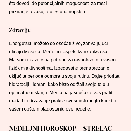
što dovodi do potencijalnih mogućnosti za rast i
priznanje u vašoj profesionalnoj sferi.
Zdravlje
Energetski, možete se osećati živo, zahvaljujući
uticaju Meseca. Međutim, aspekt kvinkunksa sa
Marsom ukazuje na potrebu za ravnotežom u vašim
fizičkim aktivnostima. Izbegavajte prenaprezanje i
uključite periode odmora u svoju rutinu. Dajte prioritet
hidrataciji i ishrani kako biste održali svoje telo u
optimalnom stanju. Mentalna jasnoća će vas pratiti,
mada bi održavanje prakse svesnosti moglo koristiti
vašem opštem blagostanju ove nedelje.
NEDELJNI HOROSKOP – STRELAC