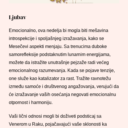
Ljubav
Emocionalno, ova nedelja bi mogla biti mešavina
introspekcije i spoljašnjeg izražavanja, kako se
Mesečevi aspekti menjaju. Sa trenucima duboke
samorefleksije podstaknutim lunarnim energijama,
možete da istražite unutrašnje pejzaže radi većeg
emocionalnog razumevanja. Kada se pojave tenzije,
one služe kao katalizator za rast. Tražite ravnotežu
između samoće i društvenog angažovanja, verujući da
će izražavanje vaših osećanja negovati emocionalnu
otpornost i harmoniju.
Vaši lični odnosi mogli bi doživeti podsticaj sa
Venerom u Raku, pojačavajući vaše sklonosti ka