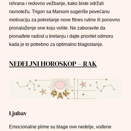
ishrana i redovno vežbanje, kako biste održali
ravnotežu. Trigon sa Marsom sugeriše povećanu
motivaciju za pokretanje nove fitnes rutine ili ponovno
pronalaženje one koju volite. Ne zaboravite da
pronađete radost u kretanju i dajte prioritet odmoru
kada je to potrebno za optimalno blagostanje.
NEDELJNI HOROSKOP – RAK
Ljubav
Emocionalne plime su blage ove nedelje, vođene