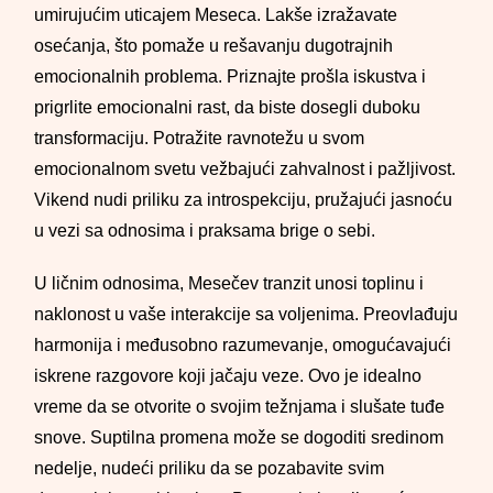
umirujućim uticajem Meseca. Lakše izražavate
osećanja, što pomaže u rešavanju dugotrajnih
emocionalnih problema. Priznajte prošla iskustva i
prigrlite emocionalni rast, da biste dosegli duboku
transformaciju. Potražite ravnotežu u svom
emocionalnom svetu vežbajući zahvalnost i pažljivost.
Vikend nudi priliku za introspekciju, pružajući jasnoću
u vezi sa odnosima i praksama brige o sebi.
U ličnim odnosima, Mesečev tranzit unosi toplinu i
naklonost u vaše interakcije sa voljenima. Preovlađuju
harmonija i međusobno razumevanje, omogućavajući
iskrene razgovore koji jačaju veze. Ovo je idealno
vreme da se otvorite o svojim težnjama i slušate tuđe
snove. Suptilna promena može se dogoditi sredinom
nedelje, nudeći priliku da se pozabavite svim