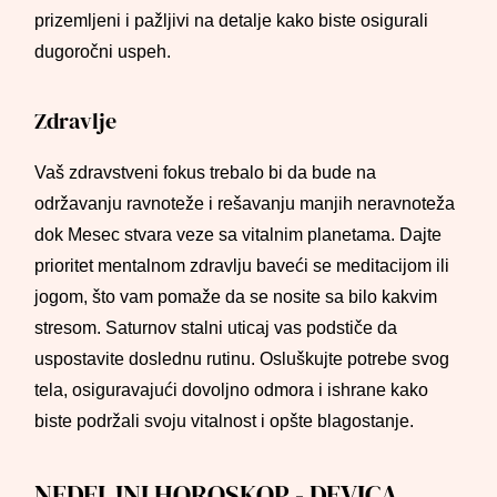
prizemljeni i pažljivi na detalje kako biste osigurali
dugoročni uspeh.
Zdravlje
Vaš zdravstveni fokus trebalo bi da bude na
održavanju ravnoteže i rešavanju manjih neravnoteža
dok Mesec stvara veze sa vitalnim planetama. Dajte
prioritet mentalnom zdravlju baveći se meditacijom ili
jogom, što vam pomaže da se nosite sa bilo kakvim
stresom. Saturnov stalni uticaj vas podstiče da
uspostavite doslednu rutinu. Osluškujte potrebe svog
tela, osiguravajući dovoljno odmora i ishrane kako
biste podržali svoju vitalnost i opšte blagostanje.
NEDELJNI HOROSKOP - DEVICA