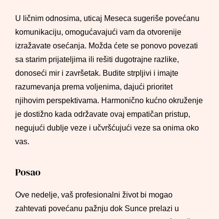
U ličnim odnosima, uticaj Meseca sugeriše povećanu
komunikaciju, omogućavajući vam da otvorenije
izražavate osećanja. Možda ćete se ponovo povezati
sa starim prijateljima ili rešiti dugotrajne razlike,
donoseći mir i završetak. Budite strpljivi i imajte
razumevanja prema voljenima, dajući prioritet
njihovim perspektivama. Harmonično kućno okruženje
je dostižno kada održavate ovaj empatičan pristup,
negujući dublje veze i učvršćujući veze sa onima oko
vas.
Posao
Ove nedelje, vaš profesionalni život bi mogao
zahtevati povećanu pažnju dok Sunce prelazi u