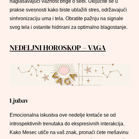
naglašavajući važnost brige o sebi. Uključite se u
prakse svesnosti kako biste ublažili stres, održavajući
sinhronizaciju uma i tela. Obratite pažnju na signale
svog tela i ostanite hidrirani za optimalno blagostanje.
NEDELJNI HOROSKOP – VAGA
Ljubav
Emocionalna iskustva ove nedelje kretaće se od
introspektivnih trenutaka do ekspresivnih interakcija.
Kako Mesec utiče na vaš znak, pronaći ćete mešavinu