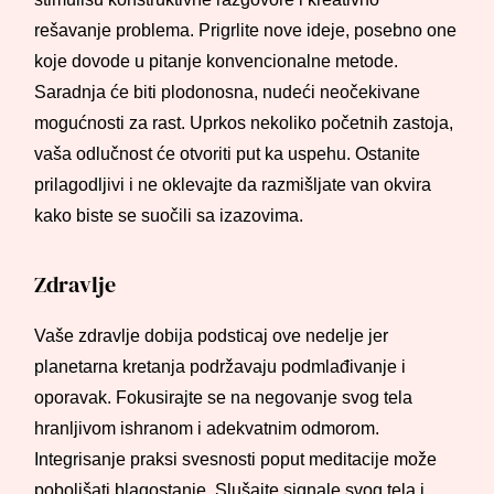
rešavanje problema. Prigrlite nove ideje, posebno one
koje dovode u pitanje konvencionalne metode.
Saradnja će biti plodonosna, nudeći neočekivane
mogućnosti za rast. Uprkos nekoliko početnih zastoja,
vaša odlučnost će otvoriti put ka uspehu. Ostanite
prilagodljivi i ne oklevajte da razmišljate van okvira
kako biste se suočili sa izazovima.
Zdravlje
Vaše zdravlje dobija podsticaj ove nedelje jer
planetarna kretanja podržavaju podmlađivanje i
oporavak. Fokusirajte se na negovanje svog tela
hranljivom ishranom i adekvatnim odmorom.
Integrisanje praksi svesnosti poput meditacije može
poboljšati blagostanje. Slušajte signale svog tela i