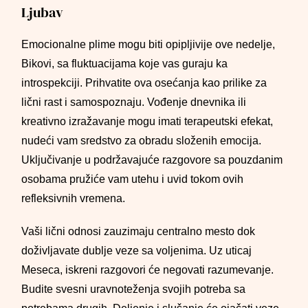
Ljubav
Emocionalne plime mogu biti opipljivije ove nedelje,
Bikovi, sa fluktuacijama koje vas guraju ka
introspekciji. Prihvatite ova osećanja kao prilike za
lični rast i samospoznaju. Vođenje dnevnika ili
kreativno izražavanje mogu imati terapeutski efekat,
nudeći vam sredstvo za obradu složenih emocija.
Uključivanje u podržavajuće razgovore sa pouzdanim
osobama pružiće vam utehu i uvid tokom ovih
refleksivnih vremena.
Vaši lični odnosi zauzimaju centralno mesto dok
doživljavate dublje veze sa voljenima. Uz uticaj
Meseca, iskreni razgovori će negovati razumevanje.
Budite svesni uravnoteženja svojih potreba sa