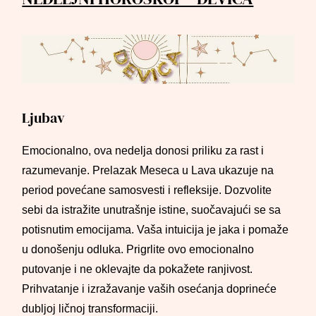
Ljubav
Emocionalno, ova nedelja donosi priliku za rast i
razumevanje. Prelazak Meseca u Lava ukazuje na
period povećane samosvesti i refleksije. Dozvolite
sebi da istražite unutrašnje istine, suočavajući se sa
potisnutim emocijama. Vaša intuicija je jaka i pomaže
u donošenju odluka. Prigrlite ovo emocionalno
putovanje i ne oklevajte da pokažete ranjivost.
Prihvatanje i izražavanje vaših osećanja doprineće
dubljoj ličnoj transformaciji.