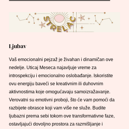
Ljubav
Vaš emocionalni pejzaž je živahan i dinamičan ove
nedelje. Uticaj Meseca najavljuje vreme za
introspekciju i emocionalno oslobađanje. Iskoristite
ovu energiju baveći se kreativnim ili duhovnim
aktivnostima koje omogućavaju samoizražavanje.
Verovatni su emotivni proboji, što će vam pomoći da
razbijete obrasce koji vam više ne služe. Budite
ljubazni prema sebi tokom ove transformativne faze,
ostavljajući dovoljno prostora za razmišljanje i