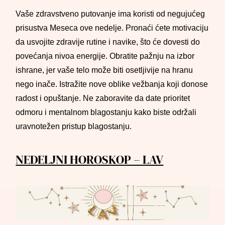
Vaše zdravstveno putovanje ima koristi od negujućeg
prisustva Meseca ove nedelje. Pronaći ćete motivaciju
da usvojite zdravije rutine i navike, što će dovesti do
povećanja nivoa energije. Obratite pažnju na izbor
ishrane, jer vaše telo može biti osetljivije na hranu
nego inače. Istražite nove oblike vežbanja koji donose
radost i opuštanje. Ne zaboravite da date prioritet
odmoru i mentalnom blagostanju kako biste održali
uravnotežen pristup blagostanju.
NEDELJNI HOROSKOP – LAV