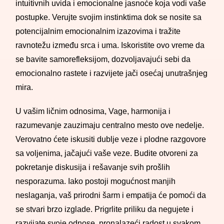
intuitivnih uvida i emocionalne jasnoće koja vodi vaše
postupke. Verujte svojim instinktima dok se nosite sa
potencijalnim emocionalnim izazovima i tražite
ravnotežu između srca i uma. Iskoristite ovo vreme da
se bavite samorefleksijom, dozvoljavajući sebi da
emocionalno rastete i razvijete jači osećaj unutrašnjeg
mira.
U vašim ličnim odnosima, Vage, harmonija i
razumevanje zauzimaju centralno mesto ove nedelje.
Verovatno ćete iskusiti dublje veze i plodne razgovore
sa voljenima, jačajući vaše veze. Budite otvoreni za
pokretanje diskusija i rešavanje svih prošlih
nesporazuma. Iako postoji mogućnost manjih
neslaganja, vaš prirodni šarm i empatija će pomoći da
se stvari brzo izglade. Prigrlite priliku da negujete i
razvijate svoje odnose, pronalazeći radost u svakom