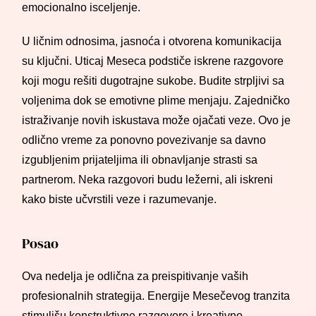
emocionalno isceljenje.
U ličnim odnosima, jasnoća i otvorena komunikacija
su ključni. Uticaj Meseca podstiče iskrene razgovore
koji mogu rešiti dugotrajne sukobe. Budite strpljivi sa
voljenima dok se emotivne plime menjaju. Zajedničko
istraživanje novih iskustava može ojačati veze. Ovo je
odlično vreme za ponovno povezivanje sa davno
izgubljenim prijateljima ili obnavljanje strasti sa
partnerom. Neka razgovori budu ležerni, ali iskreni
kako biste učvrstili veze i razumevanje.
Posao
Ova nedelja je odlična za preispitivanje vaših
profesionalnih strategija. Energije Mesečevog tranzita
stimulišu konstruktivne razgovore i kreativno