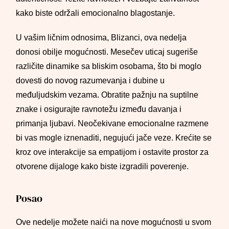
kako biste održali emocionalno blagostanje.
U vašim ličnim odnosima, Blizanci, ova nedelja
donosi obilje mogućnosti. Mesečev uticaj sugeriše
različite dinamike sa bliskim osobama, što bi moglo
dovesti do novog razumevanja i dubine u
međuljudskim vezama. Obratite pažnju na suptilne
znake i osigurajte ravnotežu između davanja i
primanja ljubavi. Neočekivane emocionalne razmene
bi vas mogle iznenaditi, negujući jače veze. Krećite se
kroz ove interakcije sa empatijom i ostavite prostor za
otvorene dijaloge kako biste izgradili poverenje.
Posao
Ove nedelje možete naići na nove mogućnosti u svom