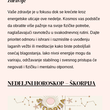
Zdravlje
Vaše zdravlje je u fokusu dok se krećete kroz
energetske uticaje ove nedelje. Kosmos vas podstiče
da obratite više pažnje na svoje fizičke potrebe,
naglašavajući ravnotežu u svakodnevnoj rutini. Dajte
prioritet odmoru i ishrani i razmislite o uvođenju
laganih vežbi ili meditacije kako biste poboljšali
osećaj blagostanja. Iako nivoi energije mogu da
variraju, održavanje stabilnog i svesnog pristupa će
negovati i fizičku i mentalnu otpornost.
NEDELJNI HOROSKOP – ŠKORPIJA