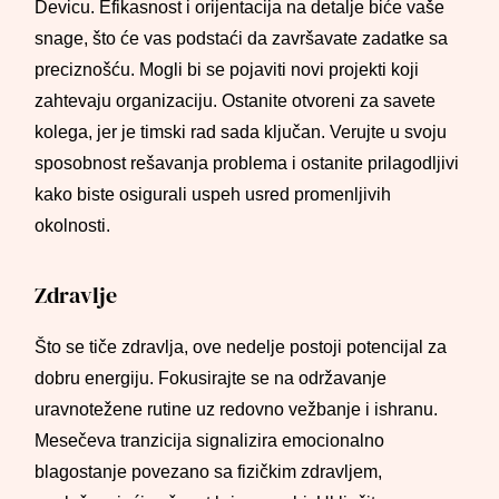
Devicu. Efikasnost i orijentacija na detalje biće vaše
snage, što će vas podstaći da završavate zadatke sa
preciznošću. Mogli bi se pojaviti novi projekti koji
zahtevaju organizaciju. Ostanite otvoreni za savete
kolega, jer je timski rad sada ključan. Verujte u svoju
sposobnost rešavanja problema i ostanite prilagodljivi
kako biste osigurali uspeh usred promenljivih
okolnosti.
Zdravlje
Što se tiče zdravlja, ove nedelje postoji potencijal za
dobru energiju. Fokusirajte se na održavanje
uravnotežene rutine uz redovno vežbanje i ishranu.
Mesečeva tranzicija signalizira emocionalno
blagostanje povezano sa fizičkim zdravljem,