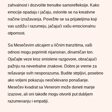
zahvalnost i dozvolite trenutke samorefleksije. Kako
emocije opadaju i jačaju, oslonite se na kreativne
načine izražavanja. Povežite se sa prijateljima koji
vas uzdižu i razumeju, jačajući vašu emocionalnu
otpornost.
Sa Mesečevim uticajem u ličnim tranzitima, vaši
odnosi mogu poprimiti nijansiran, dinamičan ton.
Ojačajte veze kroz smislene razgovore, obraćajući
pažnju na neverbalne znakove. Dobro je vreme za
rešavanje svih nesporazuma. Budite strpljivi, posebno
ako voljeni pokazuju neočekivano ponašanje.
Mesečev kvadrat sa Venerom može doneti manje
izazove, ali oni takođe mogu otvoriti put dubljem
razumevanju i empatiji.