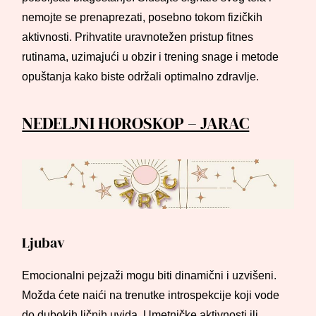
nemojte se prenaprezati, posebno tokom fizičkih
aktivnosti. Prihvatite uravnotežen pristup fitnes
rutinama, uzimajući u obzir i trening snage i metode
opuštanja kako biste održali optimalno zdravlje.
NEDELJNI HOROSKOP – JARAC
Ljubav
Emocionalni pejzaži mogu biti dinamični i uzvišeni.
Možda ćete naići na trenutke introspekcije koji vode
do dubokih ličnih uvida. Umetničke aktivnosti ili