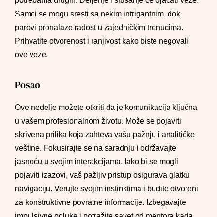
potrebama drugih. Deljenje i slušanje će ojačati veze.
Samci se mogu sresti sa nekim intrigantnim, dok
parovi pronalaze radost u zajedničkim trenucima.
Prihvatite otvorenost i ranjivost kako biste negovali
ove veze.
Posao
Ove nedelje možete otkriti da je komunikacija ključna
u vašem profesionalnom životu. Može se pojaviti
skrivena prilika koja zahteva vašu pažnju i analitičke
veštine. Fokusirajte se na saradnju i održavajte
jasnoću u svojim interakcijama. Iako bi se mogli
pojaviti izazovi, vaš pažljiv pristup osigurava glatku
navigaciju. Verujte svojim instinktima i budite otvoreni
za konstruktivne povratne informacije. Izbegavajte
impulsivne odluke i potražite savet od mentora kada