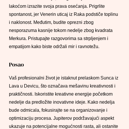
lakoćom izrazite svoja prava osećanja. Prigrlite
spontanost, jer Venerin uticaj iz Raka podstiče toplinu
i naklonost. Međutim, budite oprezni zbog
nesporazuma kasnije tokom nedelje zbog kvadrata
Merkura. Pristupajte razgovorima sa strpljenjem i
empatijom kako biste održali mir i ravnotežu.
Posao
Vaš profesionalni život je istaknut prelaskom Sunca iz
Lava u Devicu, što označava mešavinu kreativnosti i
praktičnosti. Iskoristite kreativne energije početkom
nedelje da predložite inovativne ideje. Kako nedelja
bude odmicala, fokusirajte se na organizovanje i
optimizaciju procesa. Jupiterov podržavajući aspekt
ukazuje na potencijalne mogućnosti rasta, ali ostanite