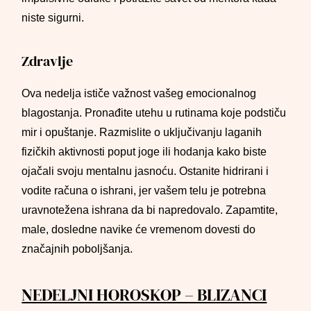
niste sigurni.
Zdravlje
Ova nedelja ističe važnost vašeg emocionalnog
blagostanja. Pronađite utehu u rutinama koje podstiču
mir i opuštanje. Razmislite o uključivanju laganih
fizičkih aktivnosti poput joge ili hodanja kako biste
ojačali svoju mentalnu jasnoću. Ostanite hidrirani i
vodite računa o ishrani, jer vašem telu je potrebna
uravnotežena ishrana da bi napredovalo. Zapamtite,
male, dosledne navike će vremenom dovesti do
značajnih poboljšanja.
NEDELJNI HOROSKOP – BLIZANCI