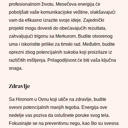
profesionalnom životu. Mesečeva energija će
poboljšati vaše komunikacijske veštine, olakšavajući
vam da efikasno izrazite svoje ideje. Zajednički
projekti mogu dovesti do obećavajućih rezultata,
zahvaljujući trigonu sa Merkurom. Budite otvorenog
uma i iskoristite prilike za timski rad. Međutim, budite
oprezni zbog potencijalnih sukoba koji proizilaze iz
različitih mišljenja. Prilagodljivost će biti vaša ključna
snaga.
Zdravlje
Sa Hironom u Ovnu koji utiče na zdravlje, budite
svesni potencijalnih manjih tegoba. Energija ove
nedelje vas poziva da oslušnete poruke svog tela.
Fokusirajte se na preventivnu negu, kao što su svesna