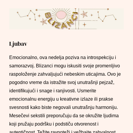
Ljubav
Emocionalno, ova nedelja poziva na introspekciju i
samorazvoj. Blizanci mogu iskusiti svoje promenljivo
raspoloženje zahvaljujući nebeskim uticajima. Ovo je
pogodno vreme da istražite svoj unutrašnji pejzaž,
identifikujući i snage i ranjivosti. Usmerite
emocionalnu energiju u kreativne izlaze ili prakse
svesnosti kako biste negovali unutrašnju harmoniju.
Mesečevi sekstili preporučuju da se okružite ljudima
koji pružaju podršku i podstiču otvorenost i
autentičnost. Težite ravnoteži i vežbajte zahvalnost