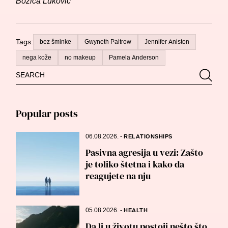
Božica Luković
Tags:
bez šminke
Gwyneth Paltrow
Jennifer Aniston
nega kože
no makeup
Pamela Anderson
Search
Searc
for:
Popular posts
06.08.2026.
-
RELATIONSHIPS
Pasivna agresija u vezi: Zašto
je toliko štetna i kako da
reagujete na nju
05.08.2026.
-
HEALTH
Da li u životu postoji nešto što