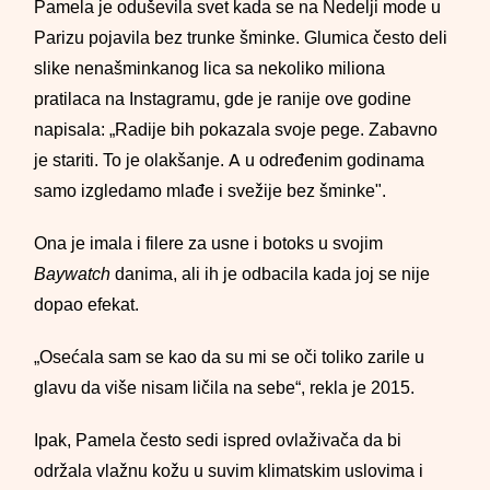
Pamela je oduševila svet kada se na Nedelji mode u
Parizu pojavila bez trunke šminke. Glumica često deli
slike nenašminkanog lica sa nekoliko miliona
pratilaca na Instagramu, gde je ranije ove godine
napisala: „Radije bih pokazala svoje pege. Zabavno
je stariti. To je olakšanje. A u određenim godinama
samo izgledamo mlađe i svežije bez šminke".
Ona je imala i filere za usne i botoks u svojim
Baywatch
danima, ali ih je odbacila kada joj se nije
dopao efekat.
„Osećala sam se kao da su mi se oči toliko zarile u
glavu da više nisam ličila na sebe“, rekla je 2015.
Ipak, Pamela često sedi ispred ovlaživača da bi
održala vlažnu kožu u suvim klimatskim uslovima i