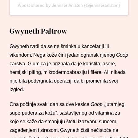
A post shared by Jennifer Aniston (@jenniferaniston)
Gwyneth Paltrow
Gwyneth tvrdi da se ne šminka u kancelariji ili
vikendom. Nega kože čini jedan ogranak njenog
Goop
carstva. Glumica je priznala da je koristila lasere,
hemijski piling, mikrodermoabraziju i filere. Ali nikada
nije bila podvrgnuta operaciji da bi promenila svoj
izgled.
Ona počinje svaki dan sa dve kesice
Goop
„jutarnjeg
superpudera za kožu“, sastavljenog od vitamina za
koje se kaže da smanjuju štetu izazvanu suncem,
zagađenjem i stresom. Gwyneth čisti nečistoće na