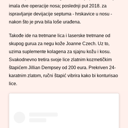
imala dve operacije nosa; poslednji put 2018. za
ispravljanje devijacije septuma - hrskavice u nosu -
nakon što je prva bila loše urađena.
Takođe ide na tretmane lica i laserske tretmane od
skupog gurua za negu kože Joanne Czech. Uz to,
uzima suplemente kolagena za sjajnu kožu i kosu.
Svakodnevno tretira svoje lice zlatnim kozmetičkim
štapićem Jillian Dempsey od 200 eura. Prekriven 24-
karatnim zlatom, ručni štapić vibrira kako bi konturisao
lice.