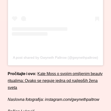
A post shared by Gwyneth Paltrow (@gwynethpaltrow)
Pročitajte i ovo:
Kate Moss o svojim omiljenim beauty
ritualima: Ovako se neguje jedna od najlepših žena
sveta
Naslovna fotografija: instagram.com/gwynethpaltrow