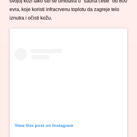
svojoj koži tako što se umotava u "sauna ćebe" od 800
evra, koje koristi infracrvenu toplotu da zagreje telo
iznutra i očisti kožu.
View this post on Instagram