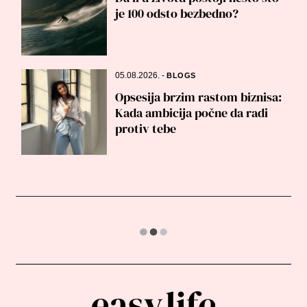
je 100 odsto bezbedno?
05.08.2026.
-
BLOGS
Opsesija brzim rastom biznisa:
Kada ambicija počne da radi
protiv tebe
17.02.2024.
—
FITNESS
PIĆA KOJA TREBA DA
IZBEGAVATE AKO NE