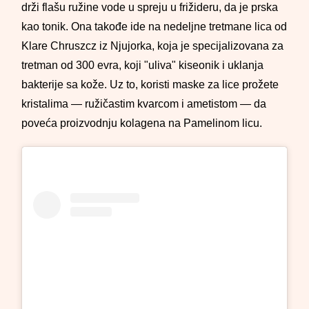
drži flašu ružine vode u spreju u frižideru, da je prska
kao tonik. Ona takođe ide na nedeljne tretmane lica od
Klare Chruszcz iz Njujorka, koja je specijalizovana za
tretman od 300 evra, koji "uliva" kiseonik i uklanja
bakterije sa kože. Uz to, koristi maske za lice prožete
kristalima — ružičastim kvarcom i ametistom — da
poveća proizvodnju kolagena na Pamelinom licu.