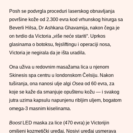
Posh se podvrgla proceduri laserskog obnavljanja
površine kože od 2.300 evra kod vrhunskog hirurga sa
Beverli Hilsa, Dr Ashkana Ghavamija, nakon čega je
on tvrdio da Victoria „više neće stariti“. Uprkos
glasinama o botoksu, fejsliftingu i operaciji nosa,
Victoria je negirala da je išta uradila.
Ona uživa u redovnim masažama lica u njenom
Skinesis spa centru u londonskom Čelsiju. Nakon
tuširanja, ona nanosi ulje algi
Osea
od 60 evra, za
koje se kaže da smanjuje opuštenu kožu — i svakog
jutra uzima kapsulu napunjenu ribljim uljem, bogatom
omega-3 masnim kiselinama.
Boost
LED maska za lice (470 evra) je Victorijin
omiljeni kozmetički uređaj. Nosivi uređaj usmerava