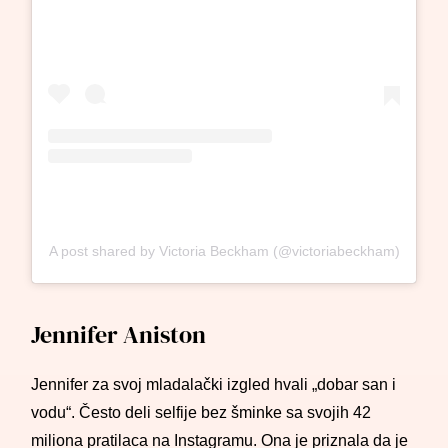
A post shared by Victoria Beckham (@victoriabeckham)
Jennifer Aniston
Jennifer za svoj mladalački izgled hvali „dobar san i
vodu“. Često deli selfije bez šminke sa svojih 42
miliona pratilaca na Instagramu. Ona je priznala da je