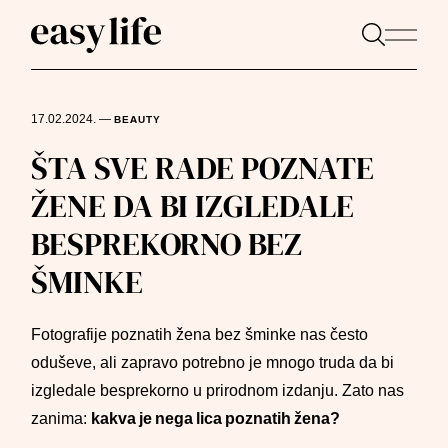
17.02.2024.
—
BEAUTY
ŠTA SVE RADE POZNATE
ŽENE DA BI IZGLEDALE
BESPREKORNO BEZ
ŠMINKE
Fotografije poznatih žena bez šminke nas često
oduševe, ali zapravo potrebno je mnogo truda da bi
izgledale besprekorno u prirodnom izdanju. Zato nas
zanima:
kakva je nega lica poznatih žena?