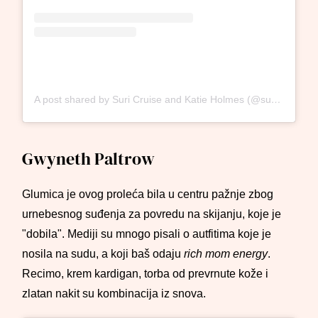
A post shared by Suri Cruise and Katie Holmes (@suricruisekatieholmes)
Gwyneth Paltrow
Glumica je ovog proleća bila u centru pažnje zbog
urnebesnog suđenja za povredu na skijanju, koje je
"dobila". Mediji su mnogo pisali o autfitima koje je
nosila na sudu, a koji baš odaju
rich mom energy
.
Recimo, krem kardigan, torba od prevrnute kože i
zlatan nakit su kombinacija iz snova.