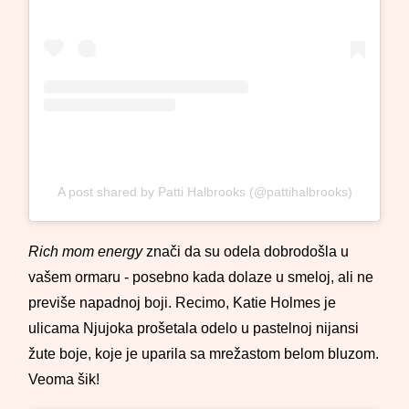
A post shared by Patti Halbrooks (@pattihalbrooks)
Rich mom energy
znači da su odela dobrodošla u
vašem ormaru - posebno kada dolaze u smeloj, ali ne
previše napadnoj boji. Recimo, Katie Holmes je
ulicama Njujoka prošetala odelo u pastelnoj nijansi
žute boje, koje je uparila sa mrežastom belom bluzom.
Veoma šik!