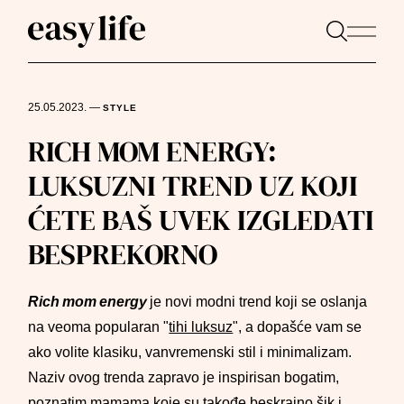
25.05.2023.
—
STYLE
RICH MOM ENERGY:
LUKSUZNI TREND UZ KOJI
ĆETE BAŠ UVEK IZGLEDATI
BESPREKORNO
Rich mom energy
je novi modni trend koji se oslanja
na veoma popularan "
tihi luksuz
", a dopašće vam se
ako volite klasiku, vanvremenski stil i minimalizam.
Naziv ovog trenda zapravo je inspirisan bogatim,
poznatim mamama koje su takođe beskrajno šik i