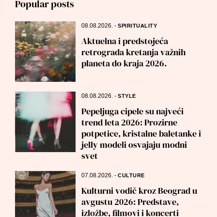
Popular posts
08.08.2026.
-
SPIRITUALITY
Aktuelna i predstojeća
retrograda kretanja važnih
planeta do kraja 2026.
08.08.2026.
-
STYLE
Pepeljuga cipele su najveći
trend leta 2026: Prozirne
potpetice, kristalne baletanke i
jelly modeli osvajaju modni
svet
07.08.2026.
-
CULTURE
Kulturni vodič kroz Beograd u
avgustu 2026: Predstave,
izložbe, filmovi i koncerti