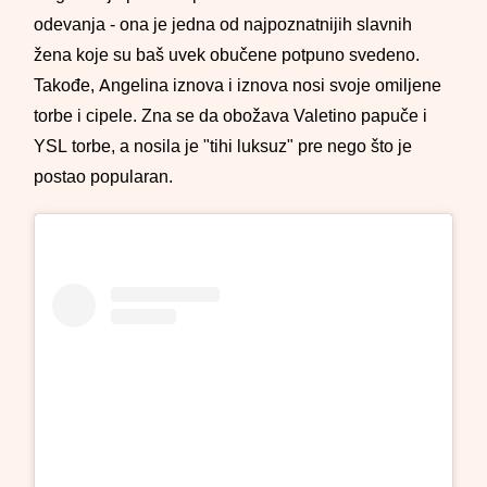
odevanja - ona je jedna od najpoznatnijih slavnih
žena koje su baš uvek obučene potpuno svedeno.
Takođe, Angelina iznova i iznova nosi svoje omiljene
torbe i cipele. Zna se da obožava Valetino papuče i
YSL torbe, a nosila je "tihi luksuz" pre nego što je
postao popularan.