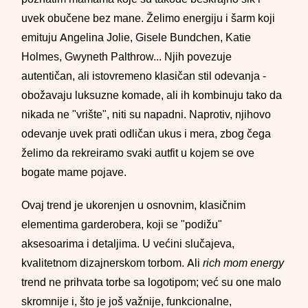
uvek obučene bez mane. Želimo energiju i šarm koji
emituju Angelina Jolie, Gisele Bundchen, Katie
Holmes, Gwyneth Palthrow... Njih povezuje
autentičan, ali istovremeno klasičan stil odevanja -
obožavaju luksuzne komade, ali ih kombinuju tako da
nikada ne "vrište", niti su napadni. Naprotiv, njihovo
odevanje uvek prati odličan ukus i mera, zbog čega
želimo da rekreiramo svaki autfit u kojem se ove
bogate mame pojave.
Ovaj trend je ukorenjen u osnovnim, klasičnim
elementima garderobera, koji se "podižu"
aksesoarima i detaljima. U većini slučajeva,
kvalitetnom dizajnerskom torbom. Ali
rich mom energy
trend ne prihvata torbe sa logotipom; već su one malo
skromnije i, što je još važnije, funkcionalne,