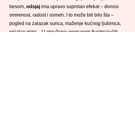
besom,
odsjaj
ima upravo suprotan efekat – donosi
smirenost, radost i osmeh. I to može biti bilo šta –
pogled na zalazak sunca, maženje kućnog ljubimca,
prijatan miris... U okruženju prepunom frustrirajućih
stimulacija, odsjaj može biti odgovor na regulisanje
preopterećenog nervnog sistema, način da u trenutku
povratite ravnotežu i dobro raspoloženje.
Termin
glimmer
postao je popularan na TikToku 2022.
uvodeći koncept suprotan od
trigger
– ako nas nešto
podstiče da „prsnemo“ i reagujemo nekontrolisano,
onda postoji i nešto što nas u trenutku podstiče da
osetimo milinu, radost, smirenost. Kao kada
baterijskom lampom osvetlimo nešto u mraku, naša
pažnja se usmerava na nešto lepo i prijatno, što
izaziva prijatne senzacije i osećanja - odsjaj je nešto