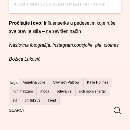
A post shared by Extravagant Magazine | Fashion (@extravagantmagazine)
Pročitajte i ovo:
Influenserke u pedesetim koje ruše
sva pravila stila – na savršen način
Naslovna fotografija: instagram.com/jolie_pitt_clothes
Božica Luković
Tags:
Angelina Jolie
Gwyneth Paltrow
Katie Holmes
minimalizam
moda
odevanje
rich mom energy
stil
tihi luksuz
trend
Search
Searc
for: