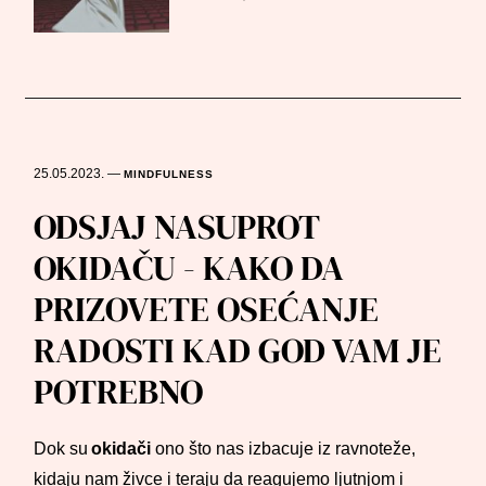
25.05.2023.
—
MINDFULNESS
ODSJAJ NASUPROT
OKIDAČU - KAKO DA
PRIZOVETE OSEĆANJE
RADOSTI KAD GOD VAM JE
POTREBNO
Dok su
okidači
ono što nas izbacuje iz ravnoteže,
kidaju nam živce i teraju da reagujemo ljutnjom i