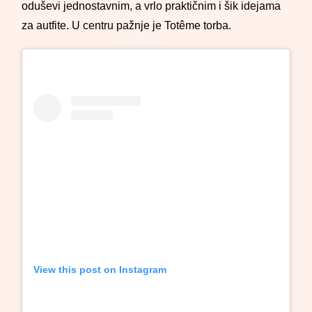
oduševi jednostavnim, a vrlo praktičnim i šik idejama
za autfite. U centru pažnje je Totême torba.
View this post on Instagram