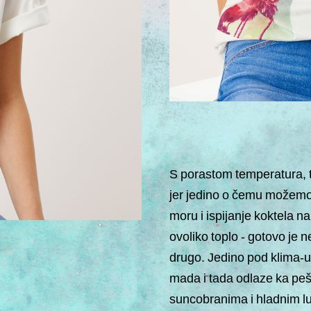
S porastom temperatura, t
jer jedino o čemu možemo
moru i ispijanje koktela na
ovoliko toplo - gotovo je 
drugo. Jedino pod klima-u
mada i tada odlaze ka pe
suncobranima i hladnim 