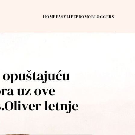
HOME
EASY
LIFE
PROMO
BLOGGERS
u opuštajuću
ra uz ove
.Oliver letnje