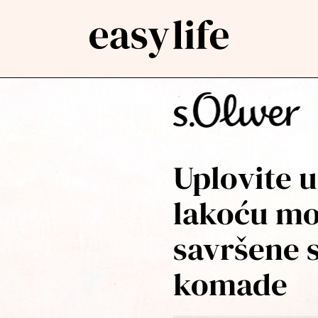
Uplovite 
lakoću mo
savršene s
komade