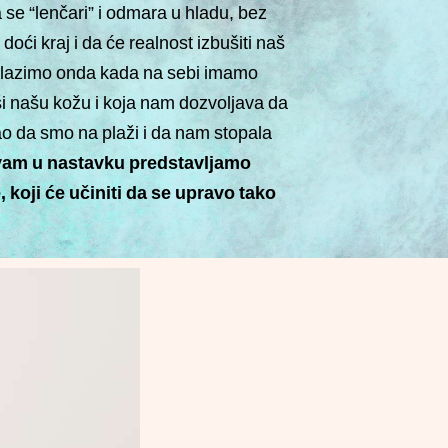
se “lenčari” i odmara u hladu, bez
ći kraj i da će realnost izbušiti naš
 ulazimo onda kada na sebi imamo
i našu kožu i koja nam dozvoljava da
o da smo na plaži i da nam stopala
vam u nastavku predstavljamo
koji će učiniti da se upravo tako