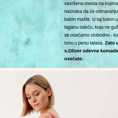
savršena mesta na kojima 
naznaka da će odmaranju do
balon mašte. U taj balon
laganu odeću, koja ne guš
se osećamo slobodno - ka
tonu u penu talasa.
Zato 
s.Oliver odevne komade, 
osećate.