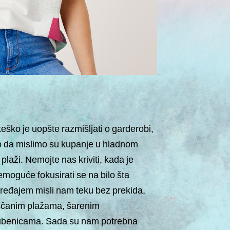
eško je uopšte razmišljati o garderobi,
 da mislimo su kupanje u hladnom
 plaži. Nemojte nas kriviti, kada je
nemoguće fokusirati se na bilo šta
ređajem misli nam teku bez prekida,
ščanim plažama, šarenim
lubenicama. Sada su nam potrebna