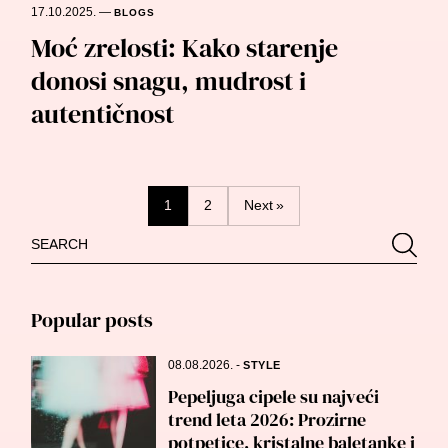
17.10.2025.
—
BLOGS
Moć zrelosti: Kako starenje
donosi snagu, mudrost i
autentičnost
Posts
1
2
Next »
Search
Searc
navigation
for:
Popular posts
08.08.2026.
-
STYLE
Pepeljuga cipele su najveći
trend leta 2026: Prozirne
potpetice, kristalne baletanke i