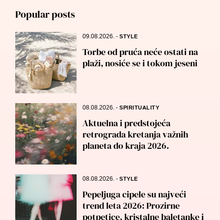
Popular posts
09.08.2026.
-
STYLE
Torbe od pruća neće ostati na
plaži, nosiće se i tokom jeseni
08.08.2026.
-
SPIRITUALITY
Aktuelna i predstojeća
retrograda kretanja važnih
planeta do kraja 2026.
08.08.2026.
-
STYLE
Pepeljuga cipele su najveći
trend leta 2026: Prozirne
potpetice, kristalne baletanke i