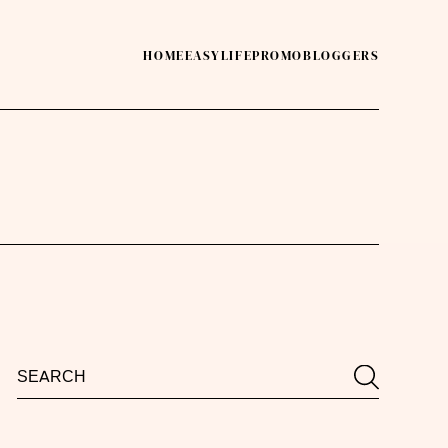
HOME
EASY
LIFE
PROMO
BLOGGERS
Search
Search
for: