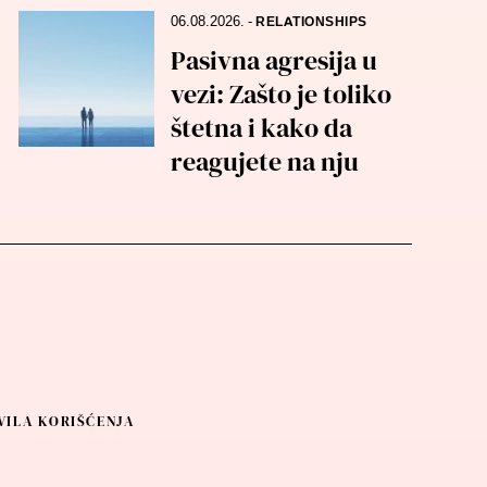
06.08.2026.
-
RELATIONSHIPS
Pasivna agresija u
vezi: Zašto je toliko
štetna i kako da
reagujete na nju
VILA KORIŠĆENJA