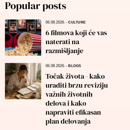
Popular posts
06.08.2026.
-
CULTURE
6 filmova koji će vas
naterati na
razmišljanje
06.08.2026.
-
BLOGS
Točak života - kako
uraditi brzu reviziju
važnih životnih
delova i kako
napraviti efikasan
plan delovanja