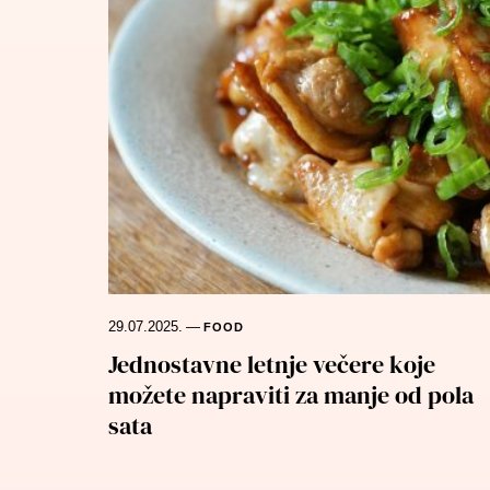
29.07.2025.
—
FOOD
Jednostavne letnje večere koje
možete napraviti za manje od pola
sata