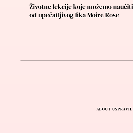
Životne lekcije koje možemo naučiti
od upečatljivog lika Moire Rose
ABOUT US
PRAVIL