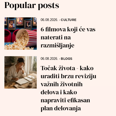
Popular posts
06.08.2026.
-
CULTURE
6 filmova koji će vas
naterati na
razmišljanje
06.08.2026.
-
BLOGS
Točak života - kako
uraditi brzu reviziju
važnih životnih
delova i kako
napraviti efikasan
plan delovanja