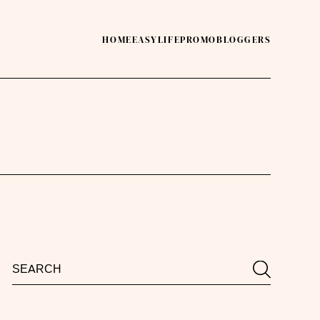
HOME
EASY
LIFE
PROMO
BLOGGERS
Search
Search
for: