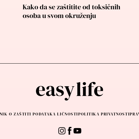
Kako da se zaštitite od toksičnih
osoba u svom okruženju
NIK O ZAŠTITI PODATAKA LIČNOSTI
POLITIKA PRIVATNOSTI
PRA