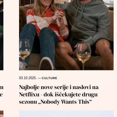
03.10.2025.
—
CULTURE
lm
Najbolje nove serije i naslovi na
e
Netflixu - dok iščekujete drugu
sezonu „Nobody Wants This“