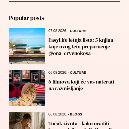
for:
Popular posts
07.08.2026.
-
CULTURE
EasyLife letnja lista: 5 knjiga
koje ovog leta preporučuje
@ona_crvenokosa
06.08.2026.
-
CULTURE
6 filmova koji će vas naterati
na razmišljanje
06.08.2026.
-
BLOGS
Točak života - kako uraditi