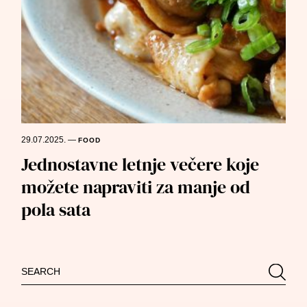
29.07.2025.
—
FOOD
Jednostavne letnje večere koje
možete napraviti za manje od
pola sata
Search
Searc
for: