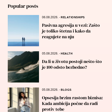
Popular posts
06.08.2026.
-
RELATIONSHIPS
Pasivna agresija u vezi: Zašto
je toliko štetna i kako da
reagujete na nju
05.08.2026.
-
HEALTH
Da li u životu postoji nešto što
je 100 odsto bezbedno?
05.08.2026.
-
BLOGS
Opsesija brzim rastom biznisa:
Kada ambicija počne da radi
protiv tebe