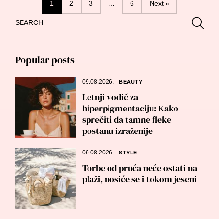
Posts
1
2
3
…
6
Next »
Search
Searc
navigation
for:
Popular posts
09.08.2026.
-
BEAUTY
Letnji vodič za
hiperpigmentaciju: Kako
sprečiti da tamne fleke
postanu izraženije
09.08.2026.
-
STYLE
Torbe od pruća neće ostati na
plaži, nosiće se i tokom jeseni