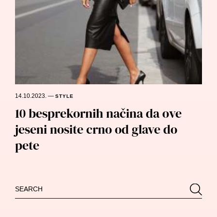
14.10.2023.
—
STYLE
10 besprekornih načina da ove
jeseni nosite crno od glave do
pete
Search
Searc
for: