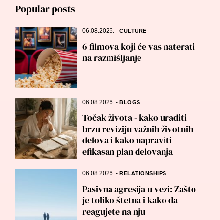
Popular posts
06.08.2026.
-
CULTURE
6 filmova koji će vas naterati
na razmišljanje
06.08.2026.
-
BLOGS
Točak života - kako uraditi
brzu reviziju važnih životnih
delova i kako napraviti
efikasan plan delovanja
06.08.2026.
-
RELATIONSHIPS
Pasivna agresija u vezi: Zašto
je toliko štetna i kako da
reagujete na nju