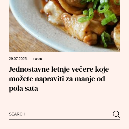
29.07.2025.
—
FOOD
Jednostavne letnje večere koje
možete napraviti za manje od
pola sata
Search
Searc
for: