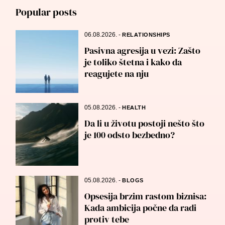
Popular posts
06.08.2026.
-
RELATIONSHIPS
Pasivna agresija u vezi: Zašto
je toliko štetna i kako da
reagujete na nju
05.08.2026.
-
HEALTH
Da li u životu postoji nešto što
je 100 odsto bezbedno?
05.08.2026.
-
BLOGS
Opsesija brzim rastom biznisa:
Kada ambicija počne da radi
protiv tebe