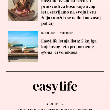
EasyLife WishList: Ovo su
proizvodi za kosu koje ovog
leta stavljamo na svoju listu
želja (možda se nađu i na vašoj
polici)
07.08.2026.
-
CULTURE
EasyLife letnja lista: 5 knjiga
koje ovog leta preporučuje
@ona_crvenokosa
ABOUT US