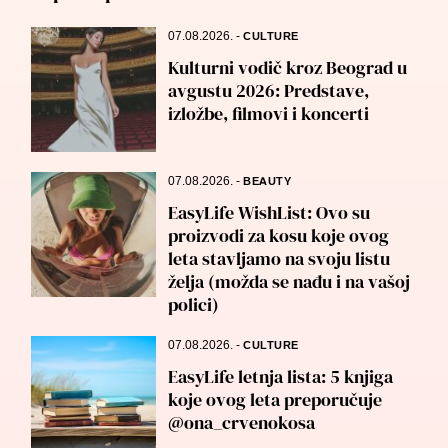
07.08.2026.
-
CULTURE
Kulturni vodič kroz Beograd u
avgustu 2026: Predstave,
izložbe, filmovi i koncerti
07.08.2026.
-
BEAUTY
EasyLife WishList: Ovo su
proizvodi za kosu koje ovog
leta stavljamo na svoju listu
želja (možda se nađu i na vašoj
polici)
07.08.2026.
-
CULTURE
EasyLife letnja lista: 5 knjiga
koje ovog leta preporučuje
@ona_crvenokosa