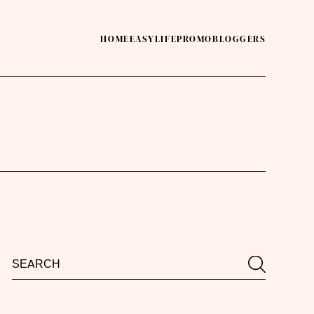
HOME
EASY
LIFE
PROMO
BLOGGERS
Search
Search
for: