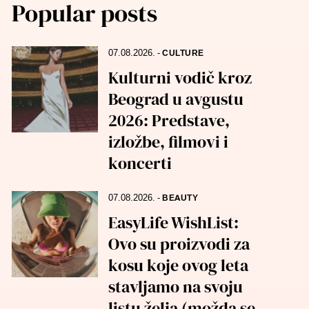
Popular posts
07.08.2026.
-
CULTURE
Kulturni vodič kroz
Beograd u avgustu
2026: Predstave,
izložbe, filmovi i
koncerti
07.08.2026.
-
BEAUTY
EasyLife WishList:
Ovo su proizvodi za
kosu koje ovog leta
stavljamo na svoju
listu želja (možda se