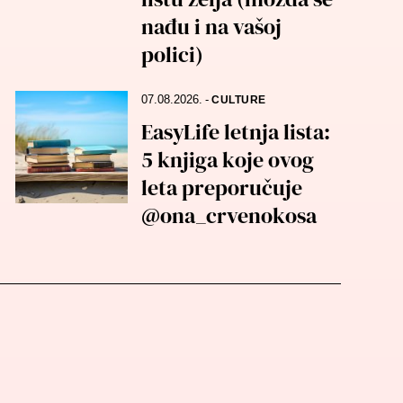
nađu i na vašoj
polici)
07.08.2026.
-
CULTURE
EasyLife letnja lista:
5 knjiga koje ovog
leta preporučuje
@ona_crvenokosa