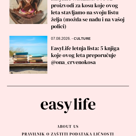
proizvodi za kosu koje ovog
leta stavljamo na svoju listu
želja (možda se nađu i na vašoj
polici)
07.08.2026.
-
CULTURE
EasyLife letnja lista: 5 knjiga
koje ovog leta preporučuje
@ona_crvenokosa
ABOUT US
PRAVILNIK O ZAŠTITI PODATAKA LIČNOSTI