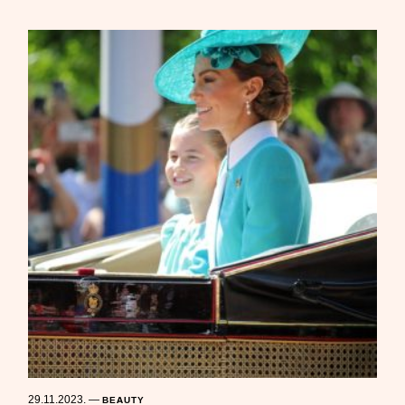
29.11.2023.
—
BEAUTY