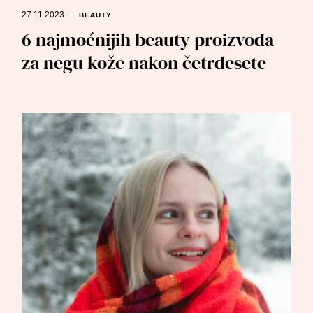
27.11.2023.
—
BEAUTY
6 najmoćnijih beauty proizvoda
za negu kože nakon četrdesete