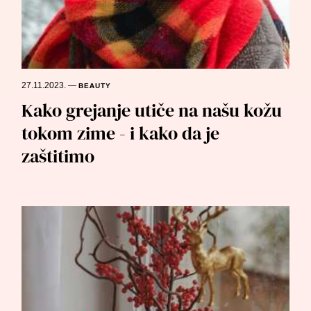
27.11.2023.
—
BEAUTY
Kako grejanje utiče na našu kožu
tokom zime - i kako da je
zaštitimo