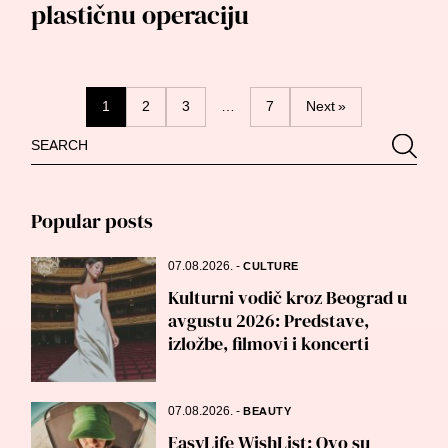
plastičnu operaciju
Posts
1
2
3
…
7
Next »
Search
Searc
navigation
for:
Popular posts
07.08.2026.
-
CULTURE
Kulturni vodič kroz Beograd u
avgustu 2026: Predstave,
izložbe, filmovi i koncerti
07.08.2026.
-
BEAUTY
EasyLife WishList: Ovo su