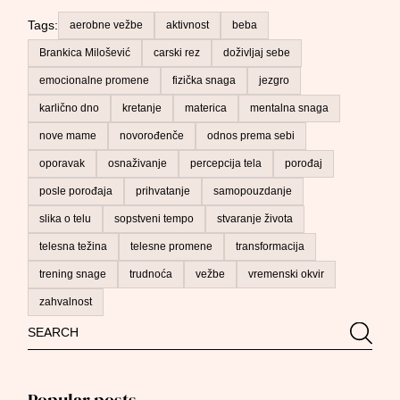
Tags:
aerobne vežbe
aktivnost
beba
Brankica Milošević
carski rez
doživljaj sebe
emocionalne promene
fizička snaga
jezgro
karlično dno
kretanje
materica
mentalna snaga
nove mame
novorođenče
odnos prema sebi
oporavak
osnaživanje
percepcija tela
porođaj
posle porođaja
prihvatanje
samopouzdanje
slika o telu
sopstveni tempo
stvaranje života
telesna težina
telesne promene
transformacija
trening snage
trudnoća
vežbe
vremenski okvir
zahvalnost
Search
Searc
for: