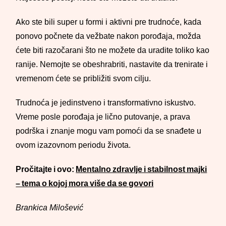
Ako ste bili super u formi i aktivni pre trudnoće, kada
ponovo počnete da vežbate nakon porođaja, možda
ćete biti razočarani što ne možete da uradite toliko kao
ranije. Nemojte se obeshrabriti, nastavite da trenirate i
vremenom ćete se približiti svom cilju.
Trudnoća je jedinstveno i transformativno iskustvo.
Vreme posle porođaja je lično putovanje, a prava
podrška i znanje mogu vam pomoći da se snađete u
ovom izazovnom periodu života.
Pročitajte i ovo:
Mentalno zdravlje i stabilnost majki
– tema o kojoj mora više da se govori
Brankica Milošević