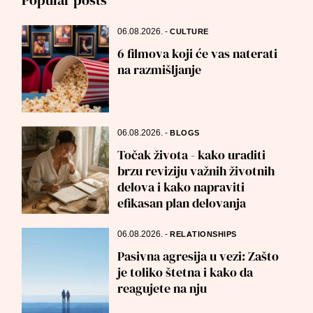
Popular posts
06.08.2026.
-
CULTURE
6 filmova koji će vas naterati
na razmišljanje
06.08.2026.
-
BLOGS
Točak života - kako uraditi
brzu reviziju važnih životnih
delova i kako napraviti
efikasan plan delovanja
06.08.2026.
-
RELATIONSHIPS
Pasivna agresija u vezi: Zašto
je toliko štetna i kako da
reagujete na nju