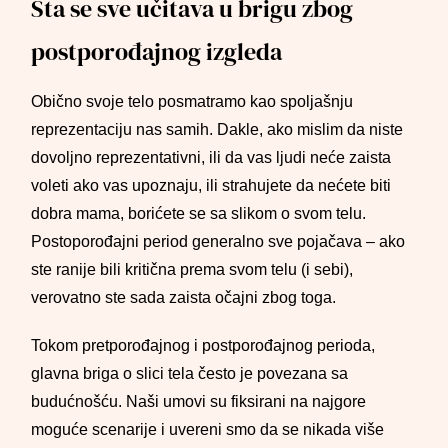
Šta se sve učitava u brigu zbog
postporođajnog izgleda
Obično svoje telo posmatramo kao spoljašnju
reprezentaciju nas samih. Dakle, ako mislim da niste
dovoljno reprezentativni, ili da vas ljudi neće zaista
voleti ako vas upoznaju, ili strahujete da nećete biti
dobra mama, borićete se sa slikom o svom telu.
Postoporođajni period generalno sve pojačava – ako
ste ranije bili kritična prema svom telu (i sebi),
verovatno ste sada zaista očajni zbog toga.
Tokom pretporođajnog i postporođajnog perioda,
glavna briga o slici tela često je povezana sa
budućnošću. Naši umovi su fiksirani na najgore
moguće scenarije i uvereni smo da se nikada više