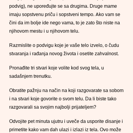
podvig), ne upoređujte se sa drugima. Druge mame
imaju sopstvenu priču i sopstveni tempo. Ako vam se
čini da im bolje ide nego vama, to je zato što niste na
njihovom mestu i u njihovom telu.
Razmislite o podvigu koje je vaše telo izvelo, o čudu
stvaranja i rađanja novog života i osetite zahvalnost.
Pronađite tri stvari koje volite kod svog tela, u
sadašnjem trenutku.
Obratite pažnju na način na koji razgovarate sa sobom
i na stvari koje govorite o svom telu. Da li biste tako
razgovarali sa svojim najbolji prijateljem?
Odvojite pet minuta ujutru i uveče da usporite disanje i
primetite kako vam dah ulazi i izlazi iz tela. Ovo može