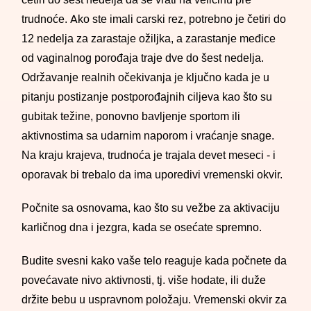
trudnoće. Ako ste imali carski rez, potrebno je četiri do
12 nedelja za zarastaje ožiljka, a zarastanje međice
od vaginalnog porođaja traje dve do šest nedelja.
Održavanje realnih očekivanja je ključno kada je u
pitanju postizanje postporođajnih ciljeva kao što su
gubitak težine, ponovno bavljenje sportom ili
aktivnostima sa udarnim naporom i vraćanje snage.
Na kraju krajeva, trudnoća je trajala devet meseci - i
oporavak bi trebalo da ima uporedivi vremenski okvir.
Počnite sa osnovama, kao što su vežbe za aktivaciju
karličnog dna i jezgra, kada se osećate spremno.
Budite svesni kako vaše telo reaguje kada počnete da
povećavate nivo aktivnosti, tj. više hodate, ili duže
držite bebu u uspravnom položaju. Vremenski okvir za