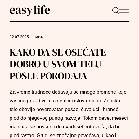
12.07.2025.
—
MOM
KAKO DA SE OSEĆATE
DOBRO U SVOM TELU
POSLE POROĐAJA
Za vreme trudnoće dešavaju se mnoge promene koje
vas mogu zadiviti i uznemiriti istovremeno. Žensko
telo obavlje neverovatan posao, čuvajući i hraneći
plod do njegovog punog razvoja. Tokom devet meseci
materica se postaje i do dvadeset puta veća, da bi
plod rastao. Grudi se značajno povećavaju, kao i