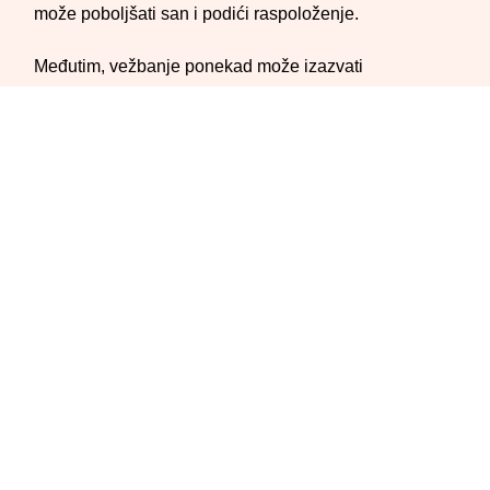
može poboljšati san i podići raspoloženje.
Međutim, vežbanje ponekad može izazvati
neočekivane promene u vašem ciklusu. Intenzivne ili
iznenadne promene u fizičkoj aktivnosti mogu
rezultirati neredovnim menstruacijama ili izostankom
cilklusa. Ovi efekti su obično bezopasni, ali ako traju
duže od dva do tri meseca ili dolaze sa drugim
zabrinjavajućim simptomima, dobra je ideja da se
obratite lekaru.
Svakako, mudro je obratiti pažnju na faze
menstrualnog ciklusa i prilagoditi svoju rutinu
vežbanja svakoj fazi.
Menstrualni ciklus je vođen promenama u nivou
hormona. Ove promene mogu učiniti da se osećate