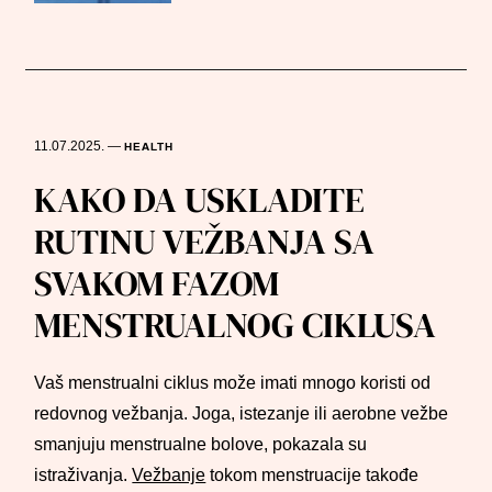
11.07.2025.
—
HEALTH
KAKO DA USKLADITE
RUTINU VEŽBANJA SA
SVAKOM FAZOM
MENSTRUALNOG CIKLUSA
Vaš menstrualni ciklus može imati mnogo koristi od
redovnog vežbanja. Joga, istezanje ili aerobne vežbe
smanjuju menstrualne bolove, pokazala su
istraživanja.
Vežbanje
tokom menstruacije takođe