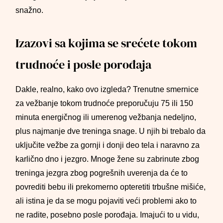
snažno.
Izazovi sa kojima se srećete tokom
trudnoće i posle porođaja
Dakle, realno, kako ovo izgleda? Trenutne smernice
za vežbanje tokom trudnoće preporučuju 75 ili 150
minuta energičnog ili umerenog vežbanja nedeljno,
plus najmanje dve treninga snage. U njih bi trebalo da
uključite vežbe za gornji i donji deo tela i naravno za
karlično dno i jezgro. Mnoge žene su zabrinute zbog
treninga jezgra zbog pogrešnih uverenja da će to
povrediti bebu ili prekomerno opteretiti trbušne mišiće,
ali istina je da se mogu pojaviti veći problemi ako to
ne radite, posebno posle porođaja. Imajući to u vidu,