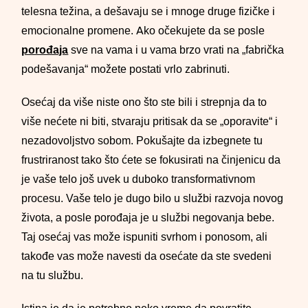
telesna težina, a dešavaju se i mnoge druge fizičke i
emocionalne promene. Ako očekujete da se posle
porođaja
sve na vama i u vama brzo vrati na „fabrička
podešavanja“ možete postati vrlo zabrinuti.
Osećaj da više niste ono što ste bili i strepnja da to
više nećete ni biti, stvaraju pritisak da se „oporavite“ i
nezadovoljstvo sobom. Pokušajte da izbegnete tu
frustriranost tako što ćete se fokusirati na činjenicu da
je vaše telo još uvek u duboko transformativnom
procesu. Vaše telo je dugo bilo u službi razvoja novog
života, a posle porođaja je u službi negovanja bebe.
Taj osećaj vas može ispuniti svrhom i ponosom, ali
takođe vas može navesti da osećate da ste svedeni
na tu službu.