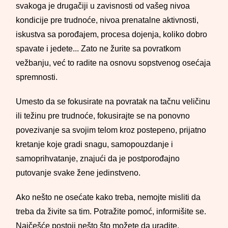
svakoga je drugačiji u zavisnosti od vašeg nivoa
kondicije pre trudnoće, nivoa prenatalne aktivnosti,
iskustva sa porođajem, procesa dojenja, koliko dobro
spavate i jedete... Zato ne žurite sa povratkom
vežbanju, već to radite na osnovu sopstvenog osećaja
spremnosti.
Umesto da se fokusirate na povratak na tačnu veličinu
ili težinu pre trudnoće, fokusirajte se na ponovno
povezivanje sa svojim telom kroz postepeno, prijatno
kretanje koje gradi snagu, samopouzdanje i
samoprihvatanje, znajući da je postporođajno
putovanje svake žene jedinstveno.
Ako nešto ne osećate kako treba, nemojte misliti da
treba da živite sa tim. Potražite pomoć, informišite se.
Najčešće postoji nešto što možete da uradite.