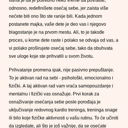
Istina je da je potrebno neko vreme da povratite,
odnosno, redefinišete osećaj sebe, jer zaista više
nećete biti ono što ste ranije bili. Kada jednom
postanete majka, vaše dete je deo vas i njegovo
blagostanje je na prvom mestu. Ali, to je takođe
proces, u kome dete raste i polako se odvaja od vas, a
vi polako proširujete osećaj sebe, tako da obuhvata
sve uloge koje ste prihvatili u svom životu.
Prihvatanje promena ipak, nije pasivno prepuštanje.
To je aktivan rad na sebi - psihološki, emocionalno i
fizički. A taj aktivan rad vam vraća samopouzdanje i
mentalnu i fizički vas osnažuje. Prvi korak za
osnaživanje osećanja sebe posle porođaja je
uključivanje redovnog kardio treninga, treninga snage
ili bilo koje fizičke aktivnosti u vašu rutinu. To će učiniti
da izgledate, ali što je još važnije, da se osećate