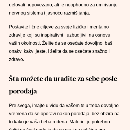
delovati nepovezano, ali je neophodno za umirivanje
nervnog sistema i jasnoću razmišljanja.
Postavite lične ciljeve za svoje fizičko i mentalno
zdravlje koji su inspirativni i uzbudljivi, na osnovu
vaših okolnosti. Želite da se osećate dovoljno, baš
onakvi kakvi jeste, i želite da se osećate snažno i
zdravo.
Šta možete da uradite za sebe posle
porođaja
Pre svega, imajte u vidu da vašem telu treba dovoljno
vremena da se oporavi nakon porođaja, bez obzira na
to kako je vaša beba rođena. Materici je potrebno
četiri do šest nedelja da se vrati na veličinu pre