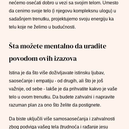
nećemo osećati dobro u vezi sa svojim telom. Umesto
da cenimo svoje telo (i njegovu kompleksnu ulogu) u
sadašnjem trenutku, projektujemo svoju energiju ka
telu koje ne želimo u budućnosti.
Šta možete mentalno da uradite
povodom ovih izazova
Istina je da što više doživljavate istinsku ljubav,
saosećanje i empatiju - od drugih, ali što je još
važnije, od sebe - lakše je da prihvatite kakvo je vaše
telo u ovom trenutku. Da budete zahvalni i napravite
razuman plan za ono što želite da postignete.
Da biste uključili više samosaosećanja i zahvalnosti
zbog podviga vašeg tela (trudnoća i rađanje jesu