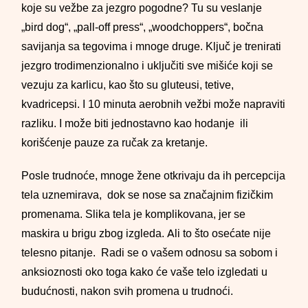
koje su vežbe za jezgro pogodne? Tu su veslanje
„bird dog“, „pall-off press“, „woodchoppers“, bočna
savijanja sa tegovima i mnoge druge. Ključ je trenirati
jezgro trodimenzionalno i uključiti sve mišiće koji se
vezuju za karlicu, kao što su gluteusi, tetive,
kvadricepsi. I 10 minuta aerobnih vežbi može napraviti
razliku. I može biti jednostavno kao hodanje ili
korišćenje pauze za ručak za kretanje.
Posle trudnoće, mnoge žene otkrivaju da ih percepcija
tela uznemirava, dok se nose sa značajnim fizičkim
promenama. Slika tela je komplikovana, jer se
maskira u brigu zbog izgleda. Ali to što osećate nije
telesno pitanje. Radi se o vašem odnosu sa sobom i
anksioznosti oko toga kako će vaše telo izgledati u
budućnosti, nakon svih promena u trudnoći.