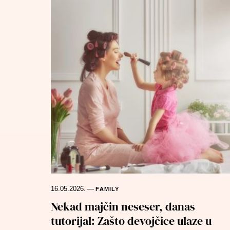
16.05.2026.
—
FAMILY
Nekad majčin neseser, danas
tutorijal: Zašto devojčice ulaze u