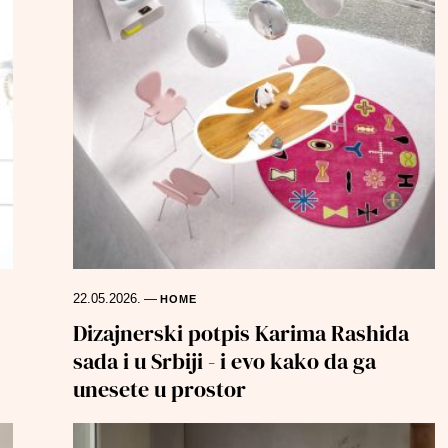
22.05.2026.
—
HOME
Dizajnerski potpis Karima Rashida
sada i u Srbiji - i evo kako da ga
unesete u prostor