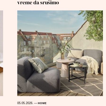
vreme da srušimo
05.05.2026.
—
HOME