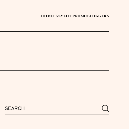
HOME
EASY
LIFE
PROMO
BLOGGERS
Search
Search
for: