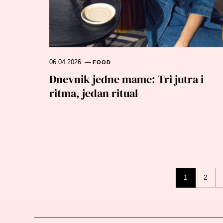
06.04.2026.
—
FOOD
Dnevnik jedne mame: Tri jutra i
ritma, jedan ritual
Posts
1
2
navigation