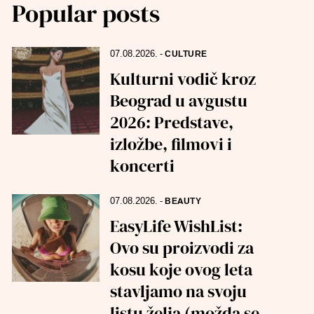
Popular posts
07.08.2026.
-
CULTURE
Kulturni vodič kroz
Beograd u avgustu
2026: Predstave,
izložbe, filmovi i
koncerti
07.08.2026.
-
BEAUTY
EasyLife WishList:
Ovo su proizvodi za
kosu koje ovog leta
stavljamo na svoju
listu želja (možda se