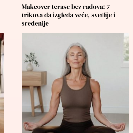
Makeover terase bez radova: 7
trikova da izgleda veće, svetlije i
sređenije