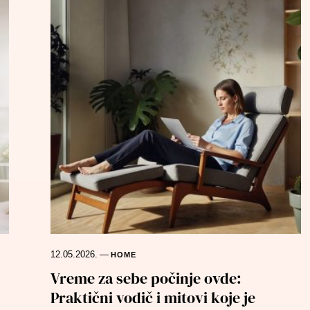
12.05.2026.
—
HOME
Vreme za sebe počinje ovde:
Praktični vodič i mitovi koje je