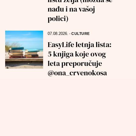
nađu i na vašoj
polici)
07.08.2026.
-
CULTURE
EasyLife letnja lista:
5 knjiga koje ovog
leta preporučuje
@ona_crvenokosa