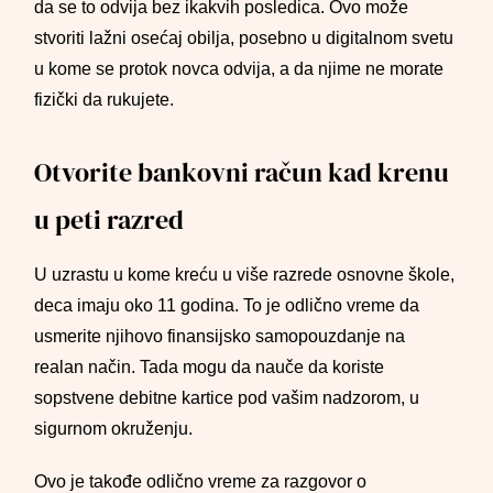
da se to odvija bez ikakvih posledica. Ovo može
stvoriti lažni osećaj obilja, posebno u digitalnom svetu
u kome se protok novca odvija, a da njime ne morate
fizički da rukujete.
Otvorite bankovni račun kad krenu
u peti razred
U uzrastu u kome kreću u više razrede osnovne škole,
deca imaju oko 11 godina. To je odlično vreme da
usmerite njihovo finansijsko samopouzdanje na
realan način. Tada mogu da nauče da koriste
sopstvene debitne kartice pod vašim nadzorom, u
sigurnom okruženju.
Ovo je takođe odlično vreme za razgovor o