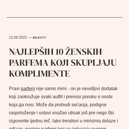
12.08.2025.
—
BEAUTY
NAJLEPŠIH 10 ŽENSKIH
PARFEMA KOJI SKUPLJAJU
KOMPLIMENTE
Pravi
parfem
nije samo miris - on je nevidljivi dodatak
koji zaokružuje svaki autfit i prenosi poruku o osobi
koja ga nosi. Može da probudi sećanja, podigne
raspoloženje i ostavi snažan utisak još pre nego što
izgovorite ijednu reč. Iako trendovi u mirisima dolaze i
odlaze, postoje parfemi koji se izdvajaju svojom