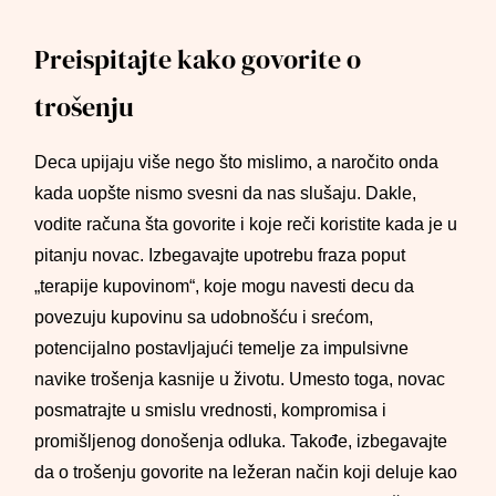
Preispitajte kako govorite o
trošenju
Deca upijaju više nego što mislimo, a naročito onda
kada uopšte nismo svesni da nas slušaju. Dakle,
vodite računa šta govorite i koje reči koristite kada je u
pitanju novac. Izbegavajte upotrebu fraza poput
„terapije kupovinom“, koje mogu navesti decu da
povezuju kupovinu sa udobnošću i srećom,
potencijalno postavljajući temelje za impulsivne
navike trošenja kasnije u životu. Umesto toga, novac
posmatrajte u smislu vrednosti, kompromisa i
promišljenog donošenja odluka. Takođe, izbegavajte
da o trošenju govorite na ležeran način koji deluje kao