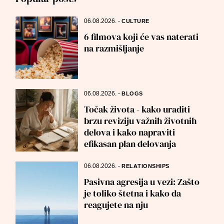
06.08.2026.
-
CULTURE
6 filmova koji će vas naterati
na razmišljanje
06.08.2026.
-
BLOGS
Točak života - kako uraditi
brzu reviziju važnih životnih
delova i kako napraviti
efikasan plan delovanja
06.08.2026.
-
RELATIONSHIPS
Pasivna agresija u vezi: Zašto
je toliko štetna i kako da
reagujete na nju