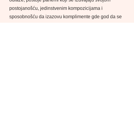
postojanošću, jedinstvenim kompozicijama i
sposobnošću da izazovu komplimente gde god da se
pojavite. Ovo su najlepši ženski
parfemi
koje svi vole,
a možda već neke i imate u kolekciji.
Najlepši ženski parfemi: Top 10
lista koja osvaja
Izbor pravog mirisa zavisi od ličnih afiniteta - da li
volite cvetne i voćne note koje osvežavaju, gurmanske
tonove koji mame osećaje ili pak mošusne i drvenaste
akorde koji donose dubinu i senzualnost. Ovaj vodič
donosi pregled deset parfema koji su osvojili
žene
širom sveta i stekli status pravih mirisnih klasika.