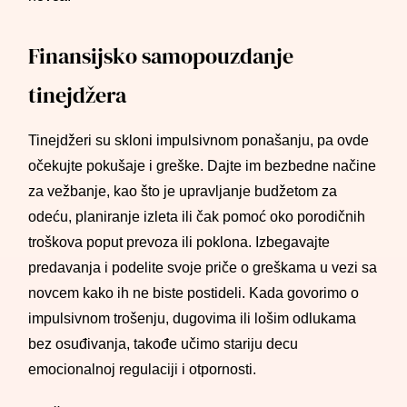
Finansijsko samopouzdanje
tinejdžera
Tinejdžeri su skloni impulsivnom ponašanju, pa ovde
očekujte pokušaje i greške. Dajte im bezbedne načine
za vežbanje, kao što je upravljanje budžetom za
odeću, planiranje izleta ili čak pomoć oko porodičnih
troškova poput prevoza ili poklona. Izbegavajte
predavanja i podelite svoje priče o greškama u vezi sa
novcem kako ih ne biste postideli. Kada govorimo o
impulsivnom trošenju, dugovima ili lošim odlukama
bez osuđivanja, takođe učimo stariju decu
emocionalnoj regulaciji i otpornosti.