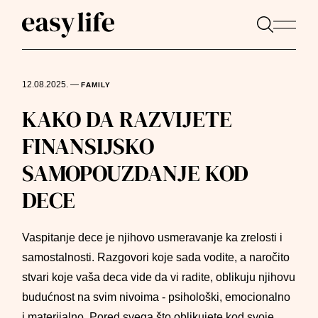
12.08.2025.
—
FAMILY
KAKO DA RAZVIJETE
FINANSIJSKO
SAMOPOUZDANJE KOD
DECE
Vaspitanje dece je njihovo usmeravanje ka zrelosti i
samostalnosti. Razgovori koje sada vodite, a naročito
stvari koje vaša deca vide da vi radite, oblikuju njihovu
budućnost na svim nivoima - psihološki, emocionalno
i materijalno. Pored svega što oblikujete kod svoje