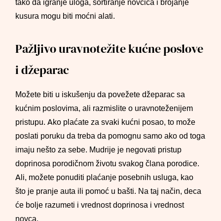
tako da igranje uloga, sortiranje novčića i brojanje
kusura mogu biti moćni alati.
Pažljivo uravnotežite kućne poslove
i džeparac
Možete biti u iskušenju da povežete džeparac sa
kućnim poslovima, ali razmislite o uravnoteženijem
pristupu. Ako plaćate za svaki kućni posao, to može
poslati poruku da treba da pomognu samo ako od toga
imaju nešto za sebe. Mudrije je negovati pristup
doprinosa porodičnom životu svakog člana porodice.
Ali, možete ponuditi plaćanje posebnih usluga, kao
što je pranje auta ili pomoć u bašti. Na taj način, deca
će bolje razumeti i vrednost doprinosa i vrednost
novca.