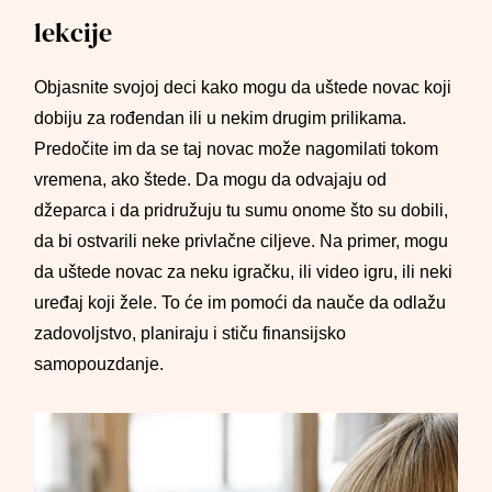
lekcije
Objasnite svojoj deci kako mogu da uštede novac koji
dobiju za rođendan ili u nekim drugim prilikama.
Predočite im da se taj novac može nagomilati tokom
vremena, ako štede. Da mogu da odvajaju od
džeparca i da pridružuju tu sumu onome što su dobili,
da bi ostvarili neke privlačne ciljeve. Na primer, mogu
da uštede novac za neku igračku, ili video igru, ili neki
uređaj koji žele. To će im pomoći da nauče da odlažu
zadovoljstvo, planiraju i stiču finansijsko
samopouzdanje.