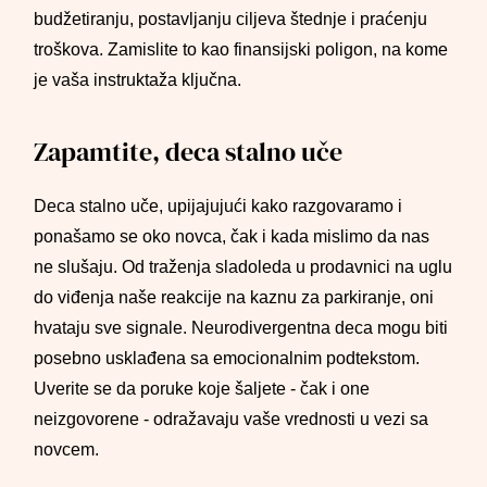
budžetiranju, postavljanju ciljeva štednje i praćenju
troškova. Zamislite to kao finansijski poligon, na kome
je vaša instruktaža ključna.
Zapamtite, deca stalno uče
Deca stalno uče, upijajujući kako razgovaramo i
ponašamo se oko novca, čak i kada mislimo da nas
ne slušaju. Od traženja sladoleda u prodavnici na uglu
do viđenja naše reakcije na kaznu za parkiranje, oni
hvataju sve signale. Neurodivergentna deca mogu biti
posebno usklađena sa emocionalnim podtekstom.
Uverite se da poruke koje šaljete - čak i one
neizgovorene - odražavaju vaše vrednosti u vezi sa
novcem.