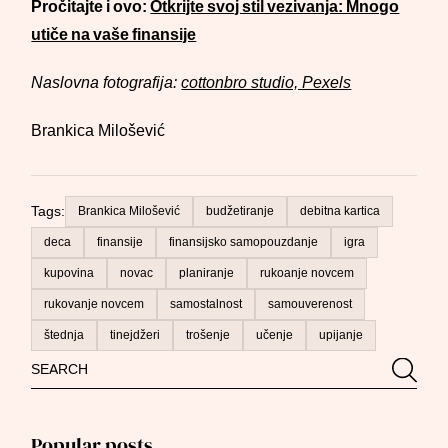
Pročitajte i ovo:
Otkrijte svoj stil vezivanja: Mnogo
utiče na vaše finansije
Naslovna fotografija:
cottonbro studio, Pexels
Brankica Milošević
Tags:
Brankica Milošević
budžetiranje
debitna kartica
deca
finansije
finansijsko samopouzdanje
igra
kupovina
novac
planiranje
rukoanje novcem
rukovanje novcem
samostalnost
samouverenost
štednja
tinejdžeri
trošenje
učenje
upijanje
Search
Searc
for:
Popular posts