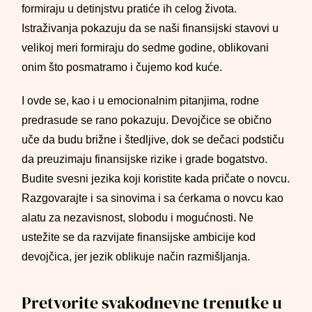
formiraju u detinjstvu pratiće ih celog života.
Istraživanja pokazuju da se naši finansijski stavovi u
velikoj meri formiraju do sedme godine, oblikovani
onim što posmatramo i čujemo kod kuće.
I ovde se, kao i u emocionalnim pitanjima, rodne
predrasude se rano pokazuju. Devojčice se obično
uče da budu brižne i štedljive, dok se dečaci podstiču
da preuzimaju finansijske rizike i grade bogatstvo.
Budite svesni jezika koji koristite kada pričate o novcu.
Razgovarajte i sa sinovima i sa ćerkama o novcu kao
alatu za nezavisnost, slobodu i mogućnosti. Ne
ustežite se da razvijate finansijske ambicije kod
devojčica, jer jezik oblikuje način razmišljanja.
Pretvorite svakodnevne trenutke u