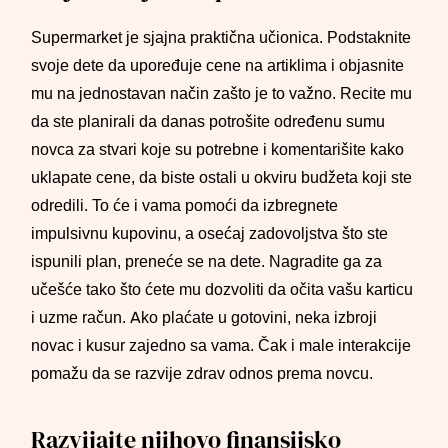
Supermarket je sjajna praktična učionica. Podstaknite
svoje dete da upoređuje cene na artiklima i objasnite
mu na jednostavan način zašto je to važno. Recite mu
da ste planirali da danas potrošite određenu sumu
novca za stvari koje su potrebne i komentarišite kako
uklapate cene, da biste ostali u okviru budžeta koji ste
odredili. To će i vama pomoći da izbregnete
impulsivnu kupovinu, a osećaj zadovoljstva što ste
ispunili plan, preneće se na dete. Nagradite ga za
učešće tako što ćete mu dozvoliti da očita vašu karticu
i uzme račun. Ako plaćate u gotovini, neka izbroji
novac i kusur zajedno sa vama. Čak i male interakcije
pomažu da se razvije zdrav odnos prema novcu.
Razvijajte njihovo finansijsko