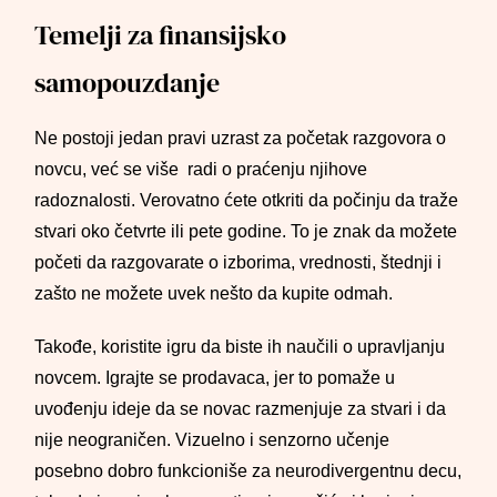
Temelji za finansijsko
samopouzdanje
Ne postoji jedan pravi uzrast za početak razgovora o
novcu, već se više radi o praćenju njihove
radoznalosti. Verovatno ćete otkriti da počinju da traže
stvari oko četvrte ili pete godine. To je znak da možete
početi da razgovarate o izborima, vrednosti, štednji i
zašto ne možete uvek nešto da kupite odmah.
Takođe, koristite igru da biste ih naučili o upravljanju
novcem. Igrajte se prodavaca, jer to pomaže u
uvođenju ideje da se novac razmenjuje za stvari i da
nije neograničen. Vizuelno i senzorno učenje
posebno dobro funkcioniše za neurodivergentnu decu,