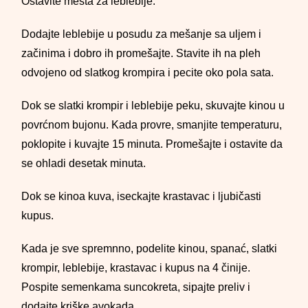
Ostavite mesta za leblebije.
Dodajte leblebije u posudu za mešanje sa uljem i
začinima i dobro ih promešajte. Stavite ih na pleh
odvojeno od slatkog krompira i pecite oko pola sata.
Dok se slatki krompir i leblebije peku, skuvajte kinou u
povrćnom bujonu. Kada provre, smanjite temperaturu,
poklopite i kuvajte 15 minuta. Promešajte i ostavite da
se ohladi desetak minuta.
Dok se kinoa kuva, iseckajte krastavac i ljubičasti
kupus.
Kada je sve spremnno, podelite kinou, spanać, slatki
krompir, leblebije, krastavac i kupus na 4 činije.
Pospite semenkama suncokreta, sipajte preliv i
dodajte kriške avokada.