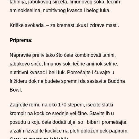
tahinija, jabukovog sirćeta, limunovog soka, tečnih
aminokiselina, nutritivnog kvasca i belog luka.
Kriške avokada – za kremast ukus i zdrave masti.
Priprema:
Napravite preliv tako što ćete kombinovati tahini,
jabukovo sirće, limunov sok, tečne aminokiseline,
nutritivni kvasac i beli luk. Pomešajte i čuvajte u
frižideru dok ne budete spremni da sastavite Buddha
Bowl.
Zagrejte rernu na oko 170 stepeni, isecite slatki
krompir na kockice srednje veličine. Stavite ih u
posudu u koju ćete dodati ulje, so i biber i promešajte,
a zatim izvadite kockice na pleh obložen pek-papirom.