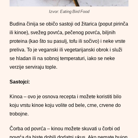
Izvor: Eating Bird Food
Budina činija se običo sastoji od žitarica (poput pirinča
ili kinoe), svežeg povrća, pečenog povrća, biljnih
proteina (kao što su pasulj, tofu ili sočivo) i neke vrste
preliva. To je veganski ili vegetarijanski obrok i služi
se hladan ili na sobnoj temperaturi, iako se neke
verzije serviraju tople.
Sastojci:
Kinoa – ovo je osnova recepta i možete koristiti bilo
koju vrstu kinoe koju volite od bele, crne, crvene do
trobojne.
Čorba od povrća – kinou možete skuvati u čorbi od
povrća da biste dobili dodatni ukus. Ako nemate bujon