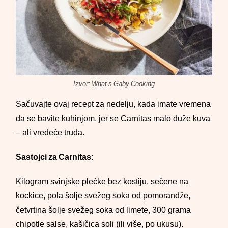
Izvor: What’s Gaby Cooking
Sačuvajte ovaj recept za nedelju, kada imate vremena
da se bavite kuhinjom, jer se Carnitas malo duže kuva
– ali vredeće truda.
Sastojci za Carnitas:
Kilogram svinjske plećke bez kostiju, sečene na
kockice, pola šolje svežeg soka od pomorandže,
četvrtina šolje svežeg soka od limete, 300 grama
chipotle salse, kašičica soli (ili više, po ukusu).