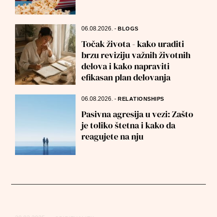
06.08.2026.
-
BLOGS
Točak života - kako uraditi
brzu reviziju važnih životnih
delova i kako napraviti
efikasan plan delovanja
06.08.2026.
-
RELATIONSHIPS
Pasivna agresija u vezi: Zašto
je toliko štetna i kako da
reagujete na nju