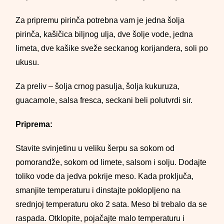
Za pripremu pirinča potrebna vam je jedna šolja
pirinča, kašičica biljnog ulja, dve šolje vode, jedna
limeta, dve kašike sveže seckanog korijandera, soli po
ukusu.
Za preliv – šolja crnog pasulja, šolja kukuruza,
guacamole, salsa fresca, seckani beli polutvrdi sir.
Priprema:
Stavite svinjetinu u veliku šerpu sa sokom od
pomorandže, sokom od limete, salsom i solju. Dodajte
toliko vode da jedva pokrije meso. Kada proključa,
smanjite temperaturu i dinstajte poklopljeno na
srednjoj temperaturu oko 2 sata. Meso bi trebalo da se
raspada. Otklopite, pojačajte malo temperaturu i