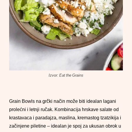
Izvor: Eat the Grains
Grain Bowls na grčki način može biti idealan lagani
prolećni i letnji ručak. Kombinacija hrskave salate od
krastavaca i paradajza, maslina, kremastog tzatzikija i
začinjene piletine – idealan je spoj za ukusan obrok u