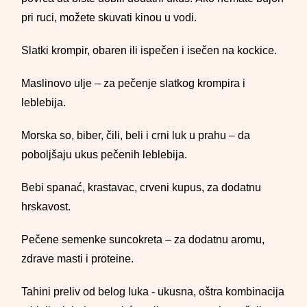
pri ruci, možete skuvati kinou u vodi.
Slatki krompir, obaren ili ispečen i isečen na kockice.
Maslinovo ulje – za pečenje slatkog krompira i
leblebija.
Morska so, biber, čili, beli i crni luk u prahu – da
poboljšaju ukus pečenih leblebija.
Bebi spanać, krastavac, crveni kupus, za dodatnu
hrskavost.
Pečene semenke suncokreta – za dodatnu aromu,
zdrave masti i proteine.
Tahini preliv od belog luka - ukusna, oštra kombinacija