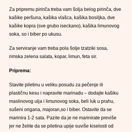
Za pripremu pirinča treba vam šolja belog pirinča, dve
kašike peršuna, kašika vlašca, kašika bosiljka, dve
kašike kopra (sve grubo iseckano), kašika limunovog
soka, so i biber po ukusu.
Za serviranje vam treba pola šolje tzatziki sosa,
rimska zelena salata, kopar, limun, feta sir.
Priprema:
Stavite piletinu u veliku posudu za pečenje ili
plastičnu kesu i napravite marinadu – dodajte kašiku
maslinovog ulja i limunovog soka, beli luk u prahu,
sušeni origana, majoran,so i biber. Ostavite da se
marinira 1-2 sata. Pazite da je ne marinirate previše
jer ne želite da se piletina upije suviše kiselosti od