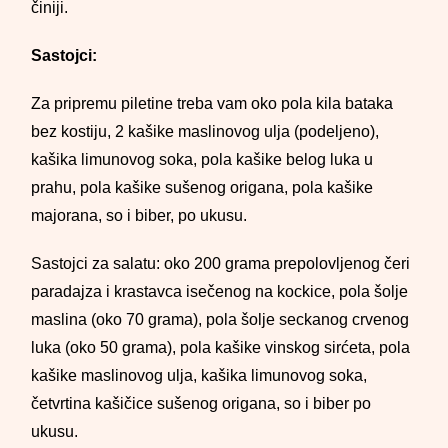
činiji.
Sastojci:
Za pripremu piletine treba vam oko pola kila bataka
bez kostiju, 2 kašike maslinovog ulja (podeljeno),
kašika limunovog soka, pola kašike belog luka u
prahu, pola kašike sušenog origana, pola kašike
majorana, so i biber, po ukusu.
Sastojci za salatu: oko 200 grama prepolovljenog čeri
paradajza i krastavca isečenog na kockice, pola šolje
maslina (oko 70 grama), pola šolje seckanog crvenog
luka (oko 50 grama), pola kašike vinskog sirćeta, pola
kašike maslinovog ulja, kašika limunovog soka,
četvrtina kašičice sušenog origana, so i biber po
ukusu.