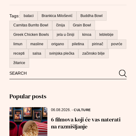
Tags:
bataci
Brankica Milošević
Buddha Bowl
Carnitas Burrito Bowl
činija
Grain Bowl
Greek Chicken Bowls
jela u činiji
kinoa
leblebije
limun
masline
origano
piletina
pirinač
povrće
recepti
salsa
svinjska plećka
začinsko bilje
žitarice
Search
Searc
for:
Popular posts
06.08.2026.
-
CULTURE
6 filmova koji će vas naterati
na razmišljanje