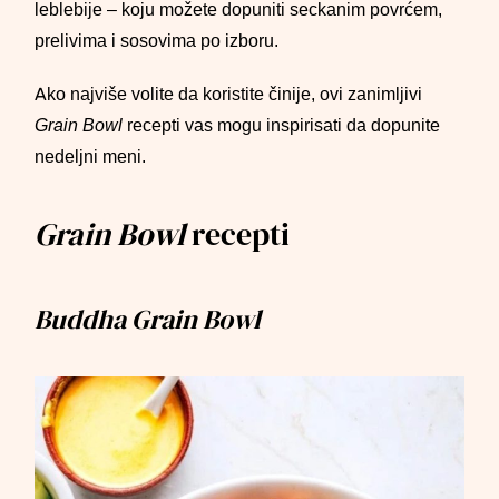
leblebije – koju možete dopuniti seckanim povrćem,
prelivima i sosovima po izboru.
Ako najviše volite da koristite činije, ovi zanimljivi
Grain Bowl
recepti vas mogu inspirisati da dopunite
nedeljni meni.
Grain Bowl
recepti
Buddha Grain Bowl