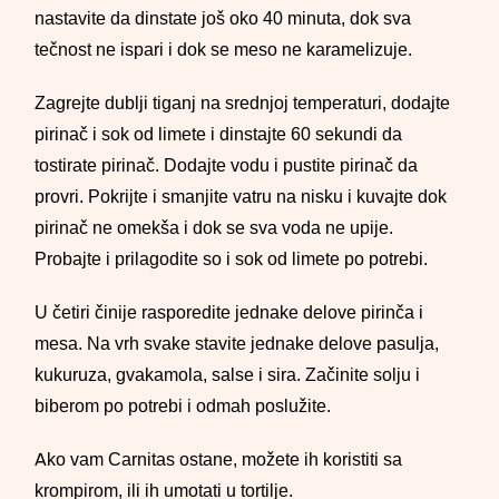
nastavite da dinstate još oko 40 minuta, dok sva
tečnost ne ispari i dok se meso ne karamelizuje.
Zagrejte dublji tiganj na srednjoj temperaturi, dodajte
pirinač i sok od limete i dinstajte 60 sekundi da
tostirate pirinač. Dodajte vodu i pustite pirinač da
provri. Pokrijte i smanjite vatru na nisku i kuvajte dok
pirinač ne omekša i dok se sva voda ne upije.
Probajte i prilagodite so i sok od limete po potrebi.
U četiri činije rasporedite jednake delove pirinča i
mesa. Na vrh svake stavite jednake delove pasulja,
kukuruza, gvakamola, salse i sira. Začinite solju i
biberom po potrebi i odmah poslužite.
Ako vam Carnitas ostane, možete ih koristiti sa
krompirom, ili ih umotati u tortilje.