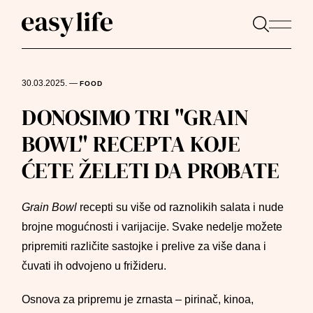
30.03.2025.
—
FOOD
DONOSIMO TRI "GRAIN
BOWL" RECEPTA KOJE
ĆETE ŽELETI DA PROBATE
Grain Bowl
recepti su više od raznolikih salata i nude
brojne mogućnosti i varijacije. Svake nedelje možete
pripremiti različite sastojke i prelive za više dana i
čuvati ih odvojeno u frižideru.
Osnova za pripremu je zrnasta – pirinač, kinoa,