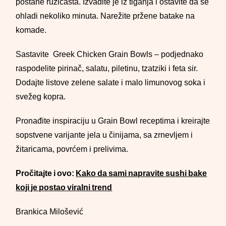
postane ružičasta. Izvadite je iz tiganja i ostavite da se
ohladi nekoliko minuta. Narežite pržene batake na
komade.
Sastavite Greek Chicken Grain Bowls – podjednako
raspodelite pirinač, salatu, piletinu, tzatziki i feta sir.
Dodajte listove zelene salate i malo limunovog soka i
svežeg kopra.
Pronađite inspiraciju u Grain Bowl receptima i kreirajte
sopstvene varijante jela u činijama, sa zrnevljem i
žitaricama, povrćem i prelivima.
Pročitajte i ovo:
Kako da sami napravite sushi bake
koji je postao viralni trend
Brankica Milošević