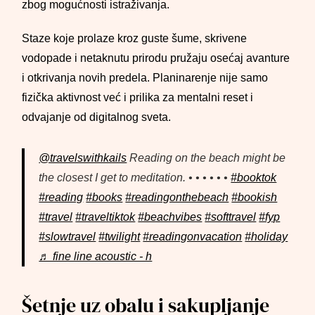
zbog mogućnosti istraživanja.
Staze koje prolaze kroz guste šume, skrivene
vodopade i netaknutu prirodu pružaju osećaj avanture
i otkrivanja novih predela. Planinarenje nije samo
fizička aktivnost već i prilika za mentalni reset i
odvajanje od digitalnog sveta.
@travelswithkails
Reading on the beach might be
the closest I get to meditation. • • • • • •
#booktok
#reading
#books
#readingonthebeach
#bookish
#travel
#traveltiktok
#beachvibes
#softtravel
#fyp
#slowtravel
#twilight
#readingonvacation
#holiday
♬ fine line acoustic - h
Šetnje uz obalu i sakupljanje