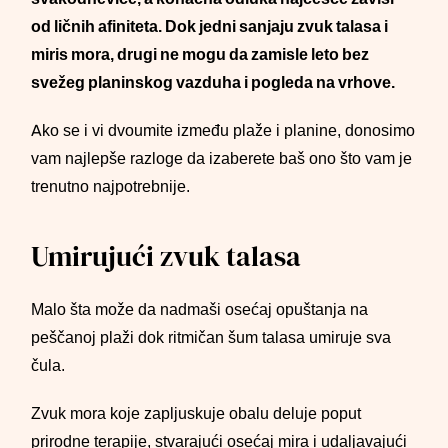
od ličnih afiniteta. Dok jedni sanjaju zvuk talasa i
miris mora, drugi ne mogu da zamisle leto bez
svežeg planinskog vazduha i pogleda na vrhove.
Ako se i vi dvoumite između plaže i planine, donosimo
vam najlepše razloge da izaberete baš ono što vam je
trenutno najpotrebnije.
Umirujući zvuk talasa
Malo šta može da nadmaši osećaj opuštanja na
peščanoj plaži dok ritmičan šum talasa umiruje sva
čula.
Zvuk mora koje zapljuskuje obalu deluje poput
prirodne terapije, stvarajući osećaj mira i udaljavajući