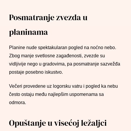
Posmatranje zvezda u
planinama
Planine nude spektakularan pogled na noćno nebo.
Zbog manje svetlosne zagađenosti, zvezde su
vidljivije nego u gradovima, pa posmatranje sazvežđa
postaje posebno iskustvo.
Večeri provedene uz logorsku vatru i pogled ka nebu
često ostaju među najlepšim uspomenama sa
odmora.
Opuštanje u visećoj ležaljci