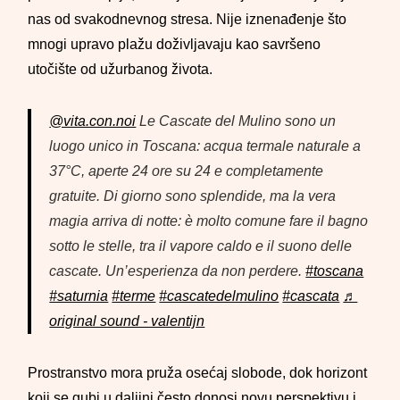
nas od svakodnevnog stresa. Nije iznenađenje što
mnogi upravo plažu doživljavaju kao savršeno
utočište od užurbanog života.
@vita.con.noi
Le Cascate del Mulino sono un
luogo unico in Toscana: acqua termale naturale a
37°C, aperte 24 ore su 24 e completamente
gratuite. Di giorno sono splendide, ma la vera
magia arriva di notte: è molto comune fare il bagno
sotto le stelle, tra il vapore caldo e il suono delle
cascate. Un’esperienza da non perdere.
#toscana
#saturnia
#terme
#cascatedelmulino
#cascata
♬
original sound - valentijn
Prostranstvo mora pruža osećaj slobode, dok horizont
koji se gubi u daljini često donosi novu perspektivu i