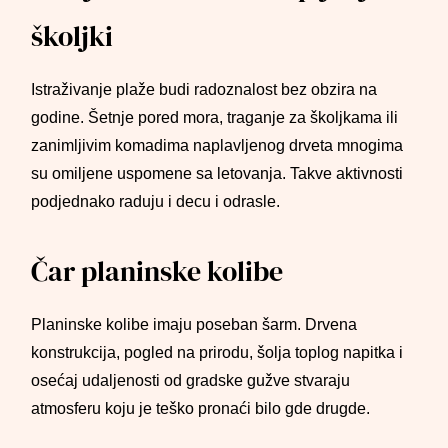
školjki
Istraživanje plaže budi radoznalost bez obzira na
godine. Šetnje pored mora, traganje za školjkama ili
zanimljivim komadima naplavljenog drveta mnogima
su omiljene uspomene sa letovanja. Takve aktivnosti
podjednako raduju i decu i odrasle.
Čar planinske kolibe
Planinske kolibe imaju poseban šarm. Drvena
konstrukcija, pogled na prirodu, šolja toplog napitka i
osećaj udaljenosti od gradske gužve stvaraju
atmosferu koju je teško pronaći bilo gde drugde.