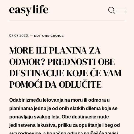
07.07.2026.
—
EDITORS CHOICE
MORE ILI PLANINA ZA
ODMOR? PREDNOSTI OBE
DESTINACIJE KOJE ĆE VAM
POMOĆI DA ODLUČITE
Odabir između letovanja na moru ili odmora u
planinama jedna je od onih slatkih dilema koje se
ponavljaju svakog leta. Obe destinacije nude
jedinstvena iskustva, priliku za opuštanje i beg od
svakodnevice, a konačna odluka najčešće zavisi