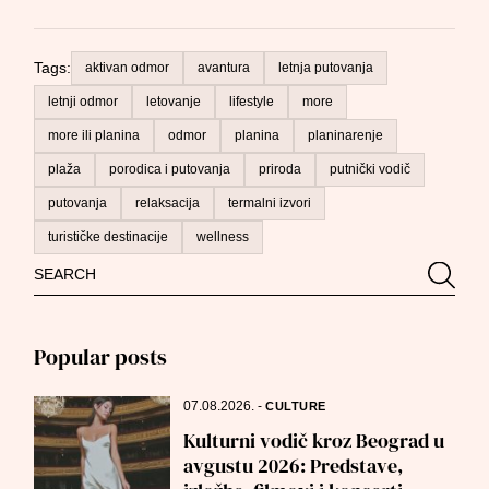
Tags:
aktivan odmor
avantura
letnja putovanja
letnji odmor
letovanje
lifestyle
more
more ili planina
odmor
planina
planinarenje
plaža
porodica i putovanja
priroda
putnički vodič
putovanja
relaksacija
termalni izvori
turističke destinacije
wellness
Search
Searc
for:
Popular posts
07.08.2026.
-
CULTURE
Kulturni vodič kroz Beograd u
avgustu 2026: Predstave,