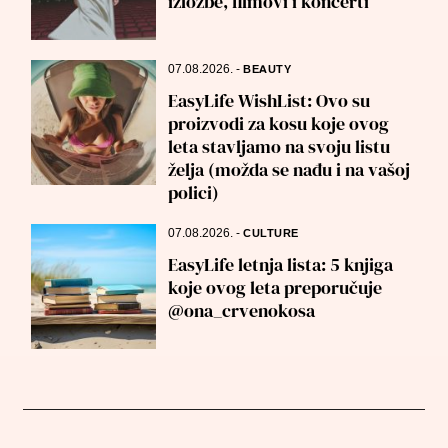
izložbe, filmovi i koncerti
07.08.2026.
-
BEAUTY
EasyLife WishList: Ovo su
proizvodi za kosu koje ovog
leta stavljamo na svoju listu
želja (možda se nađu i na vašoj
polici)
07.08.2026.
-
CULTURE
EasyLife letnja lista: 5 knjiga
koje ovog leta preporučuje
@ona_crvenokosa