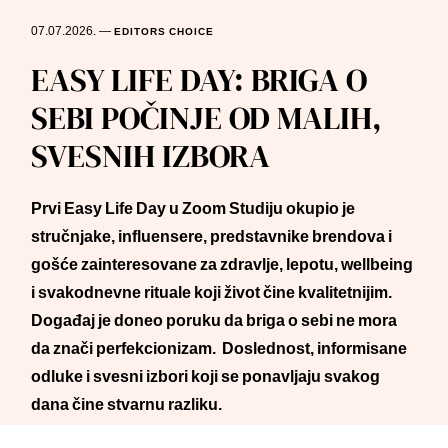
07.07.2026.
—
EDITORS CHOICE
EASY LIFE DAY: BRIGA O
SEBI POČINJE OD MALIH,
SVESNIH IZBORA
Prvi Easy Life Day u Zoom Studiju okupio je
stručnjake, influensere, predstavnike brendova i
gošće zainteresovane za zdravlje, lepotu, wellbeing
i svakodnevne rituale koji život čine kvalitetnijim.
Događaj je doneo poruku da briga o sebi ne mora
da znači perfekcionizam. Doslednost, informisane
odluke i svesni izbori koji se ponavljaju svakog
dana čine stvarnu razliku.