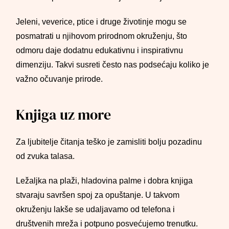
Jeleni, veverice, ptice i druge životinje mogu se
posmatrati u njihovom prirodnom okruženju, što
odmoru daje dodatnu edukativnu i inspirativnu
dimenziju. Takvi susreti često nas podsećaju koliko je
važno očuvanje prirode.
Knjiga uz more
Za ljubitelje čitanja teško je zamisliti bolju pozadinu
od zvuka talasa.
Ležaljka na plaži, hladovina palme i dobra knjiga
stvaraju savršen spoj za opuštanje. U takvom
okruženju lakše se udaljavamo od telefona i
društvenih mreža i potpuno posvećujemo trenutku.