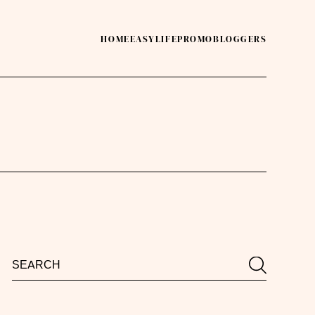
HOME
EASY
LIFE
PROMO
BLOGGERS
Search
Search
for: