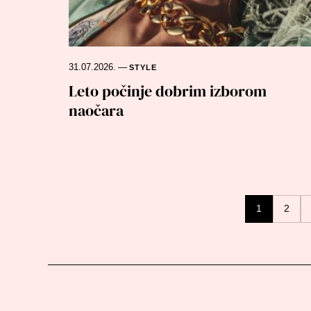
31.07.2026.
—
STYLE
Leto počinje dobrim izborom
naočara
Posts
1
2
navigation