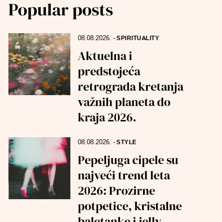
Popular posts
08.08.2026.
-
SPIRITUALITY
Aktuelna i
predstojeća
retrograda kretanja
važnih planeta do
kraja 2026.
08.08.2026.
-
STYLE
Pepeljuga cipele su
najveći trend leta
2026: Prozirne
potpetice, kristalne
baletanke i jelly