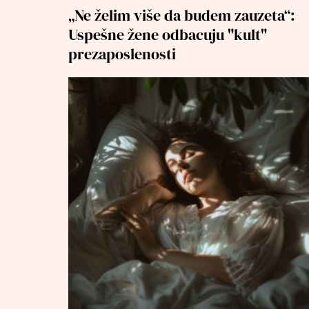
„Ne želim više da budem zauzeta“:
Uspešne žene odbacuju "kult"
prezaposlenosti