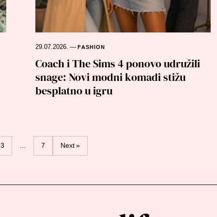
29.07.2026.
—
FASHION
Coach i The Sims 4 ponovo udružili
snage: Novi modni komadi stižu
besplatno u igru
3
…
7
Next »