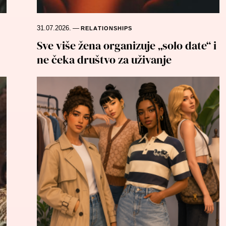
31.07.2026.
—
RELATIONSHIPS
Sve više žena organizuje „solo date“ i
ne čeka društvo za uživanje