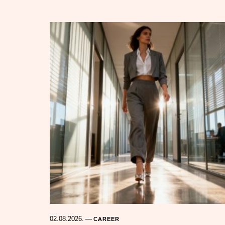
02.08.2026.
—
CAREER