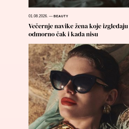
01.08.2026.
—
BEAUTY
Večernje navike žena koje izgledaju
odmorno čak i kada nisu