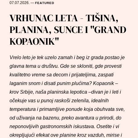
07.07.2026.
—
FEATURED
VRHUNAC LETA - TIŠINA,
PLANINA, SUNCE I "GRAND
KOPAONIK"
Vrelo leto je tek uzelo zamah i beg iz grada postao je
glavna tema u društvu. Gde se skloniti, gde provesti
kvalitetno vreme sa decom i prijateljima, zaspati
laganim snom i disati punim plućima? Kopaonik –
krov Srbije, naša planinska lepotica –divan je i leti i
očekuje vas u punoj raskoši zelenila, idealnih
temperatura i primamljive ponude koja obuhvata sve,
od uživanja na bazenu, preko avantura u prirodi, do
neponovljivih gastronomskih iskustava. Osetite i vi
okrepljujući efekat ove planine kroz vazduh, mirise i