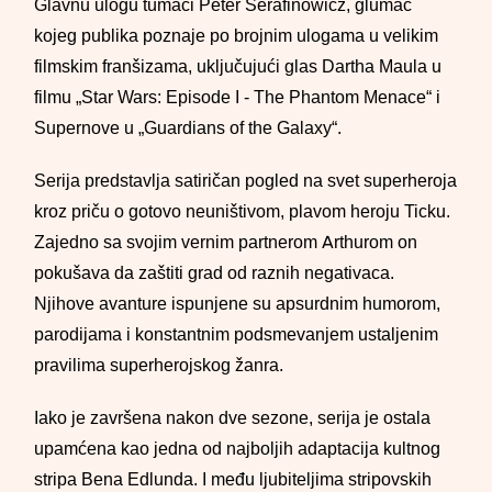
Glavnu ulogu tumači Peter Serafinowicz, glumac
kojeg publika poznaje po brojnim ulogama u velikim
filmskim franšizama, uključujući glas Dartha Maula u
filmu „Star Wars: Episode I - The Phantom Menace“ i
Supernove u „Guardians of the Galaxy“.
Serija predstavlja satiričan pogled na svet superheroja
kroz priču o gotovo neuništivom, plavom heroju Ticku.
Zajedno sa svojim vernim partnerom Arthurom on
pokušava da zaštiti grad od raznih negativaca.
Njihove avanture ispunjene su apsurdnim humorom,
parodijama i konstantnim podsmevanjem ustaljenim
pravilima superherojskog žanra.
Iako je završena nakon dve sezone, serija je ostala
upamćena kao jedna od najboljih adaptacija kultnog
stripa Bena Edlunda. I među ljubiteljima stripovskih