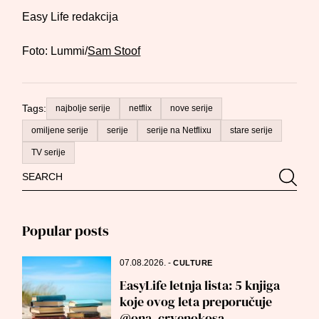
Easy Life redakcija
Foto: Lummi/
Sam Stoof
Tags:
najbolje serije
netflix
nove serije
omiljene serije
serije
serije na Netflixu
stare serije
TV serije
Search
Searc
for:
Popular posts
07.08.2026.
-
CULTURE
EasyLife letnja lista: 5 knjiga
koje ovog leta preporučuje
@ona_crvenokosa