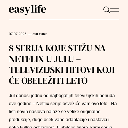
07.07.2026.
—
CULTURE
8 SERIJA KOJE STIŽU NA
NETFLIX U JULU –
TELEVIZIJSKI HITOVI KOJI
ĆE OBELEŽITI LETO
Jul donosi jednu od najbogatijih televizijskih ponuda
ove godine – Netflix serije osvežiće vam ovo leto. Na
listi novih naslova nalaze se velike originalne
produkcije, dugo očekivane adaptacije i nastavci i
neka kultna ostvarenja. Ljubitelje trilera, krimi serija,