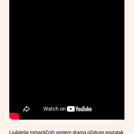
Ljubitelje romantičnih vestern drama očekuje povratak