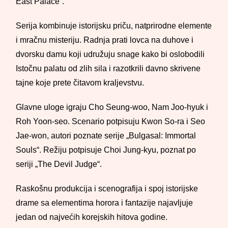
East Palace“.
Serija kombinuje istorijsku priču, natprirodne elemente
i mračnu misteriju. Radnja prati lovca na duhove i
dvorsku damu koji udružuju snage kako bi oslobodili
Istočnu palatu od zlih sila i razotkrili davno skrivene
tajne koje prete čitavom kraljevstvu.
Glavne uloge igraju Cho Seung-woo, Nam Joo-hyuk i
Roh Yoon-seo. Scenario potpisuju Kwon So-ra i Seo
Jae-won, autori poznate serije „Bulgasal: Immortal
Souls“. Režiju potpisuje Choi Jung-kyu, poznat po
seriji „The Devil Judge“.
Raskošnu produkcija i scenografija i spoj istorijske
drame sa elementima horora i fantazije najavljuje
jedan od najvećih korejskih hitova godine.