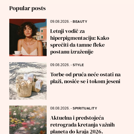
Popular posts
09.08.2026.
-
BEAUTY
Letnji vodič za
hiperpigmentaciju: Kako
sprečiti da tamne fleke
postanu izraženije
09.08.2026.
-
STYLE
Torbe od pruća neće ostati na
plaži, nosiće se i tokom jeseni
08.08.2026.
-
SPIRITUALITY
Aktuelna i predstojeća
retrograda kretanja važnih
planeta do kraja 2026.