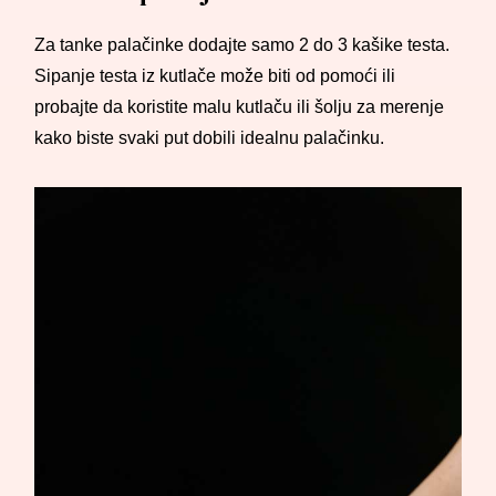
Za tanke palačinke dodajte samo 2 do 3 kašike testa.
Sipanje testa iz kutlače može biti od pomoći ili
probajte da koristite malu kutlaču ili šolju za merenje
kako biste svaki put dobili idealnu palačinku.