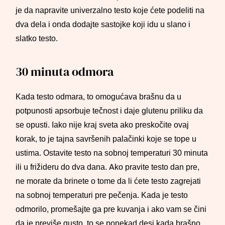
je da napravite univerzalno testo koje ćete podeliti na
dva dela i onda dodajte sastojke koji idu u slano i
slatko testo.
30 minuta odmora
Kada testo odmara, to omogućava brašnu da u
potpunosti apsorbuje tečnost i daje glutenu priliku da
se opusti. Iako nije kraj sveta ako preskočite ovaj
korak, to je tajna savršenih palačinki koje se tope u
ustima. Ostavite testo na sobnoj temperaturi 30 minuta
ili u frižideru do dva dana. Ako pravite testo dan pre,
ne morate da brinete o tome da li ćete testo zagrejati
na sobnoj temperaturi pre pečenja. Kada je testo
odmorilo, promešajte ga pre kuvanja i ako vam se čini
da je previše gusto, to se ponekad desi kada brašno