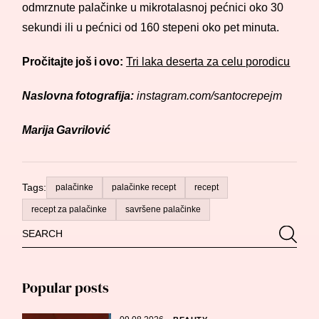
odmrznute palačinke u mikrotalasnoj pećnici oko 30
sekundi ili u pećnici od 160 stepeni oko pet minuta.
Pročitajte još i ovo:
Tri laka deserta za celu porodicu
Naslovna fotografija:
instagram.com/santocrepejm
Marija Gavrilović
Tags:
palačinke
palačinke recept
recept
recept za palačinke
savršene palačinke
Search
Searc
for:
Popular posts