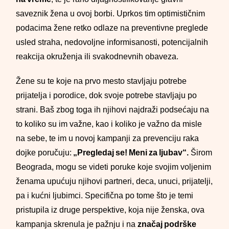
saveznik žena u ovoj borbi. Uprkos tim optimističnim
podacima žene retko odlaze na preventivne preglede
usled straha, nedovoljne informisanosti, potencijalnih
reakcija okruženja ili svakodnevnih obaveza.
Žene su te koje na prvo mesto stavljaju potrebe
prijatelja i porodice, dok svoje potrebe stavljaju po
strani. Baš zbog toga ih njihovi najdraži podsećaju na
to koliko su im važne, kao i koliko je važno da misle
na sebe, te im u novoj kampanji za prevenciju raka
dojke poručuju:
„Pregledaj se! Meni za ljubav“.
Širom
Beograda, mogu se videti poruke koje svojim voljenim
ženama upućuju njihovi partneri, deca, unuci, prijatelji,
pa i kućni ljubimci. Specifična po tome što je temi
pristupila iz druge perspektive, koja nije ženska, ova
kampanja skrenula je pažnju i na
značaj podrške