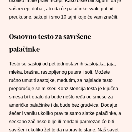
ukoliko imate pravi recept. Kako biste bili sigurni da je
vaš recept dobar, ali i da će palačinke svaki put biti
preukusne, sakupili smo 10 tajni koje će vam značiti.
Osnovno testo za savršene
palačinke
Testo se sastoji od pet jednostavnih sastojaka: jaja,
mleka, brašna, rastopljenog putera i soli. Možete
ručno umutiti sastojke, međutim, za najslađe testo
preporučuje se mikser. Konzistencija testa je ključna –
smesa bi trebalo da bude nešto ređa od smese za
američke palačinke i da bude bez grudvica. Dodajte
šećer i vanilu ukoliko pravite samo slatke palačinke, a
seckano začinsko bilje ili rendani parmezan će biti
savršeni ukoliko želite da napravite slane. Naš savet