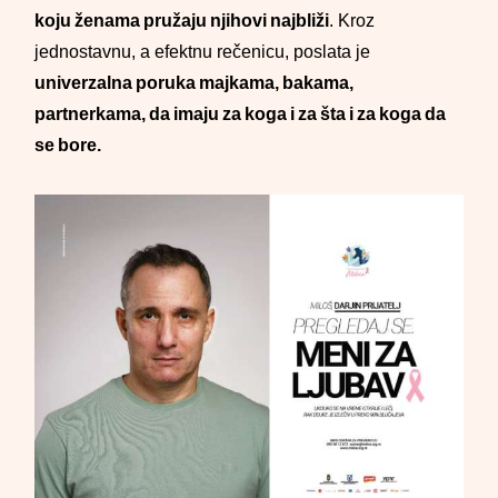
koju ženama pružaju njihovi najbliži
. Kroz
jednostavnu, a efektnu rečenicu, poslata je
univerzalna poruka majkama, bakama,
partnerkama, da imaju za koga i za šta i za koga da
se bore.