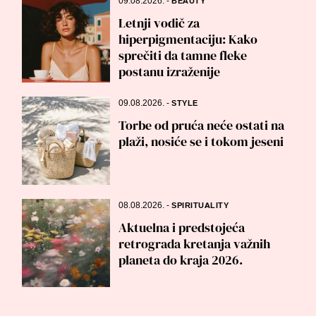
09.08.2026.
-
BEAUTY
Letnji vodič za
hiperpigmentaciju: Kako
sprečiti da tamne fleke
postanu izraženije
09.08.2026.
-
STYLE
Torbe od pruća neće ostati na
plaži, nosiće se i tokom jeseni
08.08.2026.
-
SPIRITUALITY
Aktuelna i predstojeća
retrograda kretanja važnih
planeta do kraja 2026.