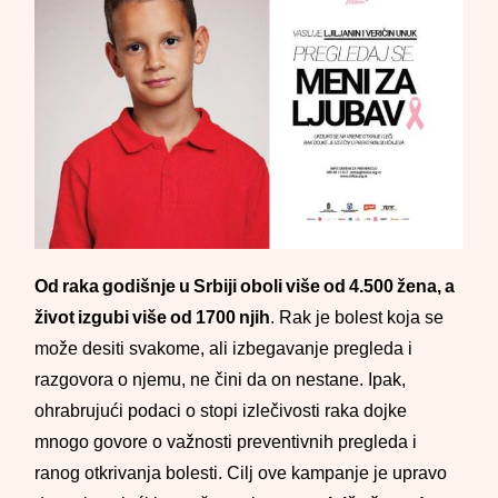
Od raka godišnje u Srbiji oboli više od 4.500 žena, a
život izgubi više od 1700 njih
. Rak je bolest koja se
može desiti svakome, ali izbegavanje pregleda i
razgovora o njemu, ne čini da on nestane. Ipak,
ohrabrujući podaci o stopi izlečivosti raka dojke
mnogo govore o važnosti preventivnih pregleda i
ranog otkrivanja bolesti. Cilj ove kampanje je upravo