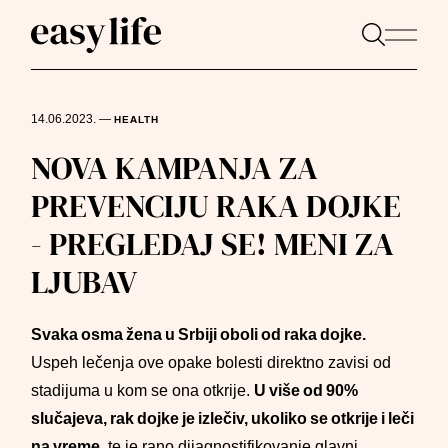
14.06.2023.
—
HEALTH
NOVA KAMPANJA ZA
PREVENCIJU RAKA DOJKE
- PREGLEDAJ SE! MENI ZA
LJUBAV
Svaka osma žena u Srbiji oboli od raka dojke.
Uspeh lečenja ove opake bolesti direktno zavisi od
stadijuma u kom se ona otkrije.
U više od 90%
slučajeva, rak dojke je izlečiv, ukoliko se otkrije i leči
na vreme
, te je rano dijagnostifikovanje glavni