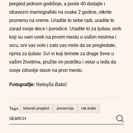
pregled jednom godišnje, a posle 40 dodajte i
obavezni mamografski na svake 2 godine, otkrite
promenu na vreme. Uradite to sebe radi, uradite to
zarad svoje dece i porodice. Uradite to za ljubav, onih
koji su vam uvek na prvom mestu u vašim mislima i
srcu, oni vas vole i zato vas mole da se pregledate,
njima za ljubav. Svi vi koji brinete za drage žene u
vašim životima, pružite im podršku i vetar u leđa da
svoje zdravlje stave na prvo mesto.
Fotografije:
Nebojša Babić
Tags:
lekarski pregled
prevencija
rak dojke
Search
Searc
for: