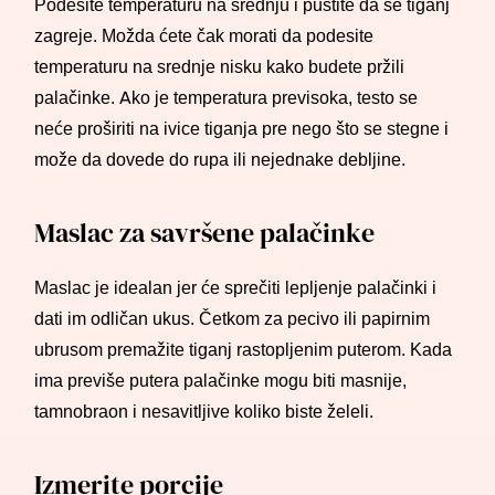
Podesite temperaturu na srednju i pustite da se tiganj
zagreje. Možda ćete čak morati da podesite
temperaturu na srednje nisku kako budete pržili
palačinke. Ako je temperatura previsoka, testo se
neće proširiti na ivice tiganja pre nego što se stegne i
može da dovede do rupa ili nejednake debljine.
Maslac za savršene palačinke
Maslac je idealan jer će sprečiti lepljenje palačinki i
dati im odličan ukus. Četkom za pecivo ili papirnim
ubrusom premažite tiganj rastopljenim puterom. Kada
ima previše putera palačinke mogu biti masnije,
tamnobraon i nesavitljive koliko biste želeli.
Izmerite porcije