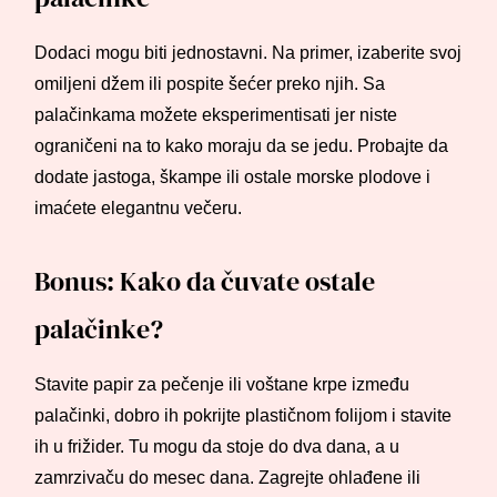
Dodaci mogu biti jednostavni. Na primer, izaberite svoj
omiljeni džem ili pospite šećer preko njih. Sa
palačinkama možete eksperimentisati jer niste
ograničeni na to kako moraju da se jedu. Probajte da
dodate jastoga, škampe ili ostale morske plodove i
imaćete elegantnu večeru.
Bonus: Kako da čuvate ostale
palačinke?
Stavite papir za pečenje ili voštane krpe između
palačinki, dobro ih pokrijte plastičnom folijom i stavite
ih u frižider. Tu mogu da stoje do dva dana, a u
zamrzivaču do mesec dana. Zagrejte ohlađene ili