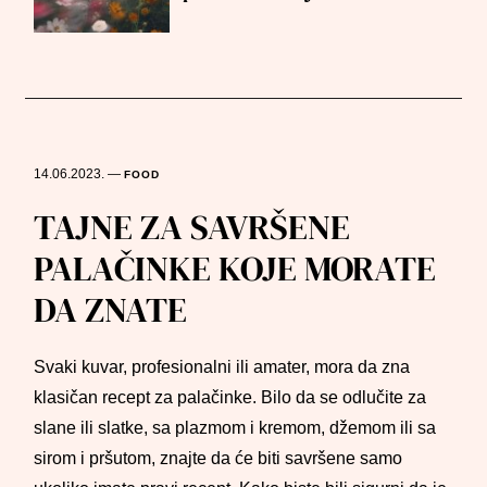
14.06.2023.
—
FOOD
TAJNE ZA SAVRŠENE
PALAČINKE KOJE MORATE
DA ZNATE
Svaki kuvar, profesionalni ili amater, mora da zna
klasičan recept za palačinke. Bilo da se odlučite za
slane ili slatke, sa plazmom i kremom, džemom ili sa
sirom i pršutom, znajte da će biti savršene samo