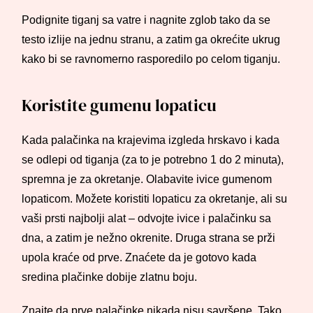
Podignite tiganj sa vatre i nagnite zglob tako da se
testo izlije na jednu stranu, a zatim ga okrećite ukrug
kako bi se ravnomerno rasporedilo po celom tiganju.
Koristite gumenu lopaticu
Kada palačinka na krajevima izgleda hrskavo i kada
se odlepi od tiganja (za to je potrebno 1 do 2 minuta),
spremna je za okretanje. Olabavite ivice gumenom
lopaticom. Možete koristiti lopaticu za okretanje, ali su
vaši prsti najbolji alat – odvojte ivice i palačinku sa
dna, a zatim je nežno okrenite. Druga strana se prži
upola kraće od prve. Znaćete da je gotovo kada
sredina plačinke dobije zlatnu boju.
Znajte da prve palačinke nikada nisu savršene. Tako