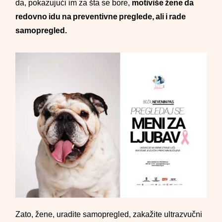
da, pokazujući im za šta se bore,
motiviše žene da
redovno idu na preventivne preglede, ali i rade
samopregled.
Zato, žene, uradite samopregled, zakažite ultrazvučni