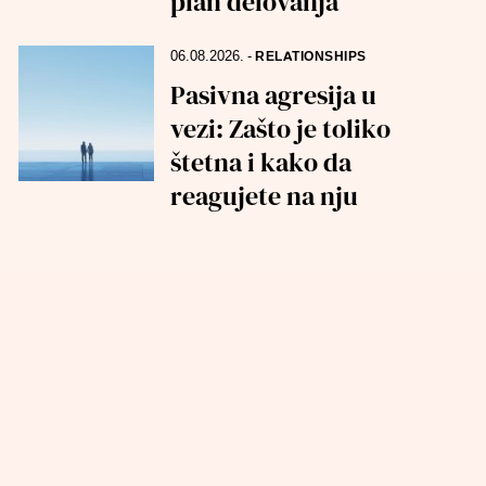
plan delovanja
06.08.2026.
-
RELATIONSHIPS
Pasivna agresija u
vezi: Zašto je toliko
štetna i kako da
reagujete na nju