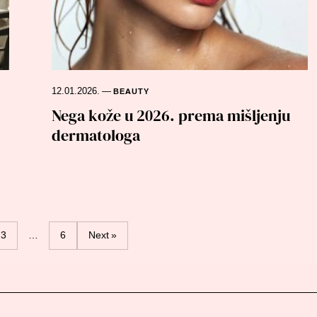
12.01.2026.
—
BEAUTY
Nega kože u 2026. prema mišljenju
dermatologa
3
…
6
Next »