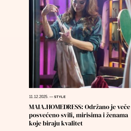
11.12.2025.
—
STYLE
MAIA.HOMEDRESS: Održano je veče
posvećeno svili, mirisima i ženama
koje biraju kvalitet