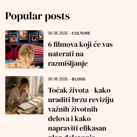
Popular posts
06.08.2026.
-
CULTURE
6 filmova koji će vas
naterati na
razmišljanje
06.08.2026.
-
BLOGS
Točak života - kako
uraditi brzu reviziju
važnih životnih
delova i kako
napraviti efikasan