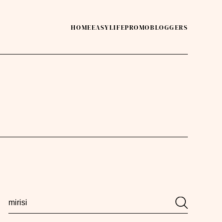
HOME
EASY
LIFE
PROMO
BLOGGERS
Search
Search
for: