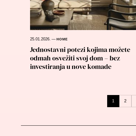
25.01.2026.
—
HOME
Jednostavni potezi kojima možete
odmah osvežiti svoj dom – bez
investiranja u nove komade
Posts
1
2
navigation