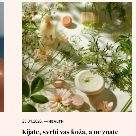
23.04.2026.
—
HEALTH
Kijate, svrbi vas koža, a ne znate