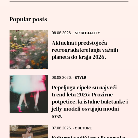
for:
Popular posts
08.08.2026.
-
SPIRITUALITY
Aktuelna i predstojeća
retrograda kretanja važnih
planeta do kraja 2026.
08.08.2026.
-
STYLE
Pepeljuga cipele su najveći
trend leta 2026: Prozirne
potpetice, kristalne baletanke i
jelly modeli osvajaju modni
svet
07.08.2026.
-
CULTURE
Kulturni vodič kroz Beograd u