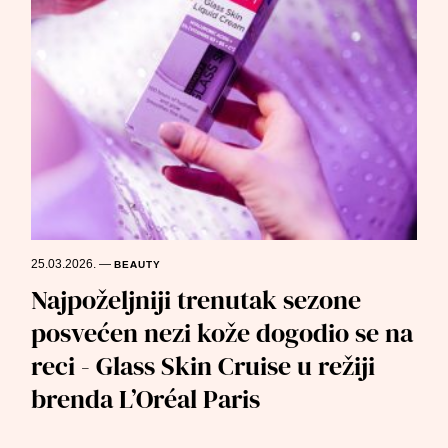
25.03.2026.
—
BEAUTY
Najpoželjniji trenutak sezone
posvećen nezi kože dogodio se na
reci - Glass Skin Cruise u režiji
brenda L’Oréal Paris