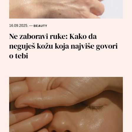
16.09.2025.
—
BEAUTY
Ne zaboravi ruke: Kako da
neguješ kožu koja najviše govori
o tebi