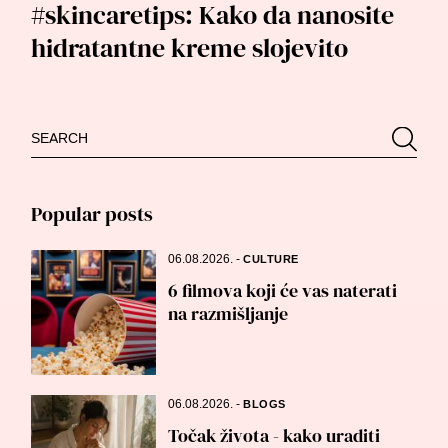
#skincaretips: Kako da nanosite
hidratantne kreme slojevito
Search
Searc
for:
Popular posts
06.08.2026.
-
CULTURE
6 filmova koji će vas naterati
na razmišljanje
06.08.2026.
-
BLOGS
Točak života - kako uraditi