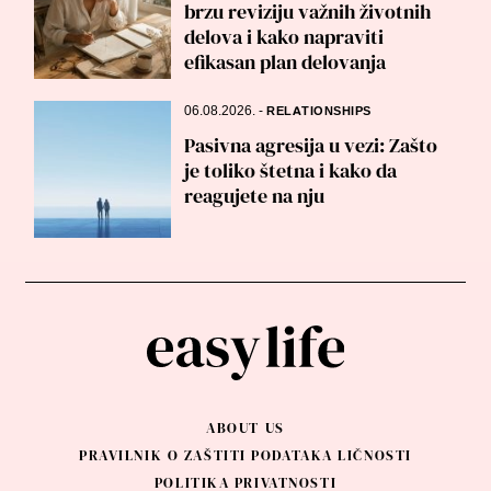
brzu reviziju važnih životnih
delova i kako napraviti
efikasan plan delovanja
06.08.2026.
-
RELATIONSHIPS
Pasivna agresija u vezi: Zašto
je toliko štetna i kako da
reagujete na nju
ABOUT US
PRAVILNIK O ZAŠTITI PODATAKA LIČNOSTI
POLITIKA PRIVATNOSTI