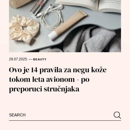
29.07.2025.
—
BEAUTY
Ovo je 14 pravila za negu kože
tokom leta avionom - po
preporuci stručnjaka
Search
Searc
for: