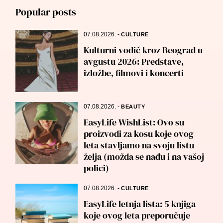
Popular posts
07.08.2026.
-
CULTURE
Kulturni vodič kroz Beograd u
avgustu 2026: Predstave,
izložbe, filmovi i koncerti
07.08.2026.
-
BEAUTY
EasyLife WishList: Ovo su
proizvodi za kosu koje ovog
leta stavljamo na svoju listu
želja (možda se nađu i na vašoj
polici)
07.08.2026.
-
CULTURE
EasyLife letnja lista: 5 knjiga
koje ovog leta preporučuje