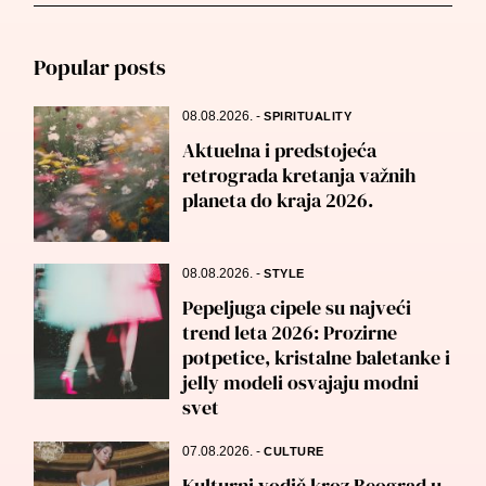
for:
Popular posts
08.08.2026.
-
SPIRITUALITY
Aktuelna i predstojeća
retrograda kretanja važnih
planeta do kraja 2026.
08.08.2026.
-
STYLE
Pepeljuga cipele su najveći
trend leta 2026: Prozirne
potpetice, kristalne baletanke i
jelly modeli osvajaju modni
svet
07.08.2026.
-
CULTURE
Kulturni vodič kroz Beograd u