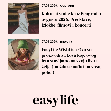
07.08.2026.
-
CULTURE
Kulturni vodič kroz Beograd u
avgustu 2026: Predstave,
izložbe, filmovi i koncerti
07.08.2026.
-
BEAUTY
EasyLife WishList: Ovo su
proizvodi za kosu koje ovog
leta stavljamo na svoju listu
želja (možda se nađu i na vašoj
polici)