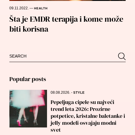
09.11.2022.
—
HEALTH
Šta je EMDR terapija i kome može
biti korisna
Search
Searc
for:
Popular posts
08.08.2026.
-
STYLE
Pepeljuga cipele su najveći
trend leta 2026: Prozirne
potpetice, kristalne baletanke i
jelly modeli osvajaju modni
svet