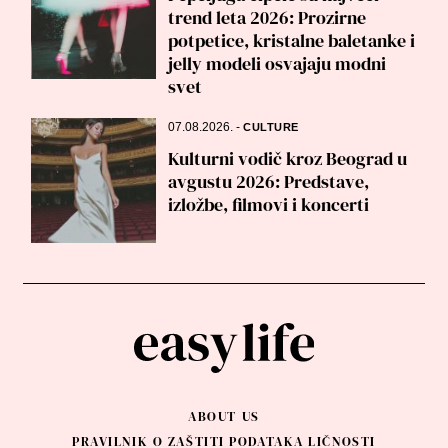
trend leta 2026: Prozirne
potpetice, kristalne baletanke i
jelly modeli osvajaju modni
svet
07.08.2026.
-
CULTURE
Kulturni vodič kroz Beograd u
avgustu 2026: Predstave,
izložbe, filmovi i koncerti
ABOUT US
PRAVILNIK O ZAŠTITI PODATAKA LIČNOSTI