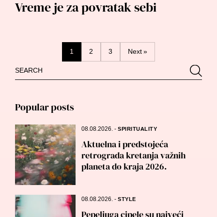
Vreme je za povratak sebi
Posts
1
2
3
Next »
Search
Searc
navigation
for:
Popular posts
08.08.2026.
-
SPIRITUALITY
Aktuelna i predstojeća
retrograda kretanja važnih
planeta do kraja 2026.
08.08.2026.
-
STYLE
Pepeljuga cipele su najveći