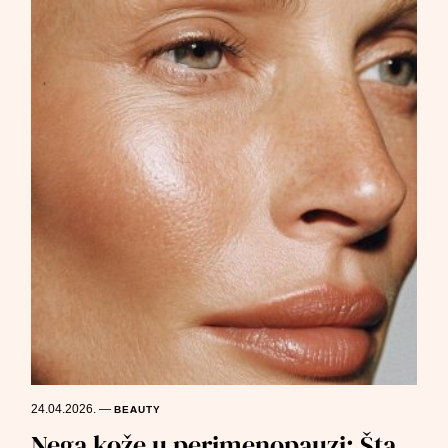
24.04.2026.
—
BEAUTY
Nega kože u perimenopauzi: Šta