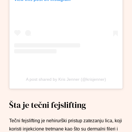
A post shared by Kris Jenner (@krisjenner)
Šta je tečni fejslifting
Tečni fejslifting je nehirurški pristup zatezanju lica, koji
koristi injekcione tretmane kao što su dermalni fileri i