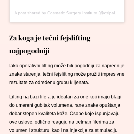
A post shared by Cosmetic Surgery Institute (@csipalmdesert)
Za koga je tečni fejslifting
najpogodniji
Iako operativni lifting može biti pogodniji za naprednije
znake starenja, tečni fejslifting može pružiti impresivne
rezultate za određenu grupu klijenata.
Lifting na bazi filera je idealan za one koji imaju blagi
do umereni gubitak volumena, rane znake opuštanja i
dobar stepen kvaliteta kože. Osobe koje ispunjavaju
ove uslove, odlično reaguju na tretman filerima za
volumen i strukturu, kao i na injekcije za stimulaciju