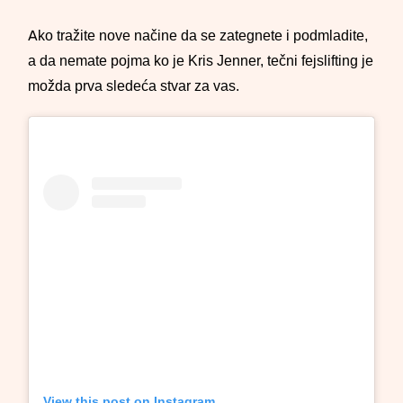
Ako tražite nove načine da se zategnete i podmladite,
a da nemate pojma ko je Kris Jenner, tečni fejslifting je
možda prva sledeća stvar za vas.
View this post on Instagram