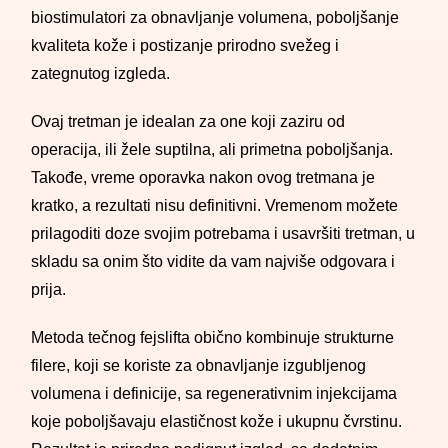
biostimulatori za obnavljanje volumena, poboljšanje
kvaliteta kože i postizanje prirodno svežeg i
zategnutog izgleda.
Ovaj tretman je idealan za one koji zaziru od
operacija, ili žele suptilna, ali primetna poboljšanja.
Takođe, vreme oporavka nakon ovog tretmana je
kratko, a rezultati nisu definitivni. Vremenom možete
prilagoditi doze svojim potrebama i usavršiti tretman, u
skladu sa onim što vidite da vam najviše odgovara i
prija.
Metoda tečnog fejslifta obično kombinuje strukturne
filere, koji se koriste za obnavljanje izgubljenog
volumena i definicije, sa regenerativnim injekcijama
koje poboljšavaju elastičnost kože i ukupnu čvrstinu.