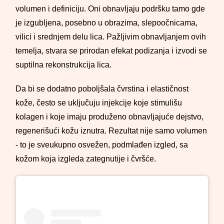
volumen i definiciju. Oni obnavljaju podršku tamo gde
je izgubljena, posebno u obrazima, slepoočnicama,
vilici i srednjem delu lica. Pažljivim obnavljanjem ovih
temelja, stvara se prirodan efekat podizanja i izvodi se
suptilna rekonstrukcija lica.
Da bi se dodatno poboljšala čvrstina i elastičnost
kože, često se uključuju injekcije koje stimulišu
kolagen i koje imaju produženo obnavljajuće dejstvo,
regenerišući kožu iznutra. Rezultat nije samo volumen
- to je sveukupno osvežen, podmlađen izgled, sa
kožom koja izgleda zategnutije i čvršće.