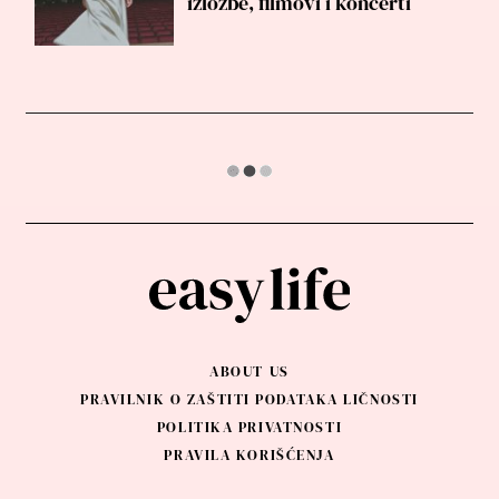
izložbe, filmovi i koncerti
09.08.2025.
—
FAMILY
MAJČINSTVO U SREDNJIM
GODINAMA - IDEJA OD
KOJE NE TREBA DA
ODUSTANETE
Majčinstvo u srednjim godinama je moguće i onda
kada vam uopšte nije u planu. Možda ste odustali od
pokušaja, ili niste ni želeli da pokušavate, ili verujete