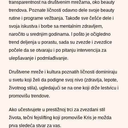
transparentnost na društvenim mrežama, oko beauty
trendova. Poznate ličnosti odavno dele svoje beauty
rutine i programe vežbanja. Takođe sve češće dele i
svoja iskustva i borbe sa mentalnim zdravljem,
naročito u srednjim godinama. I pošto je očigledno
trend deljenja u porastu, sada su zvezde i zvezdice
počele da se otvaraju i po pitanju intervencija za
ulepšavanje i podmlađivanje.
Društvene mreže i kultura poznatih ličnosti dominiraju
u svetu koji želi da podigne svoj nivo (zdravlja, lepote,
životnog stila), ugledajući se na one koji drže lestvicu i
promovišu trendove.
Ako učestvujete u prestižnoj trci za zvezdani stil
života, tečni fejslifting koji promoviše Kris je možda
prva sledeća stvar za vas.