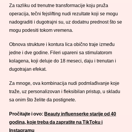
Za razliku od trenutne transformacije koju pruža
operacija, tečni fejslifting nudi rezultate koji se mogu
nadograditi i dugotrajni su, uz dodatnu prednost što se
mogu podesiti tokom vremena.
Obnova strukture i kontura lica obično traje između
jedne i dve godine. Fileri upareni sa stimulatorom
kolagena, koji deluje do 18 meseci, daju i trenutan i
dugotrajan efekat.
Za mnoge, ova kombinacija nudi podmlađivanje koje
traže, uz personalizovan i fleksibilan pristup, u skladu
sa onim što želite da postignete.
Pročitajte i ovo:
Beauty influenserke starije od 40
godina, koje treba da zapratite na TikToku i
Instagramu