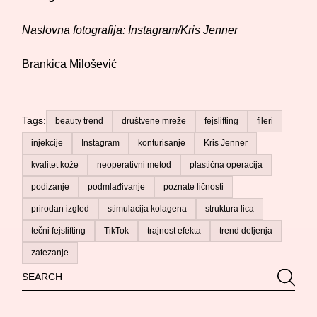
Naslovna fotografija: Instagram/Kris Jenner
Brankica Milošević
Tags:
beauty trend
društvene mreže
fejslifting
fileri
injekcije
Instagram
konturisanje
Kris Jenner
kvalitet kože
neoperativni metod
plastična operacija
podizanje
podmlađivanje
poznate ličnosti
prirodan izgled
stimulacija kolagena
struktura lica
tečni fejslifting
TikTok
trajnost efekta
trend deljenja
zatezanje
Search
Searc
for: