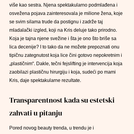
više kao sestra. Njena spektakularno podmlađena i
osvežena pojava zainteresovala je milione žena, koje
se svim silama trude da postignu i zadrže taj
mladalački izgled, koji na Kris deluje tako prirodno.
Koja je tajna njene svežine i šta je ono što briše sa
lica decenije? I to tako da ne možete prepoznati onu
tipičnu zategnutost koja lice čini gotovo nepokretnim i
„plastičnim“. Dakle, tečni fejslifting je intervencija koja
zaobilazi plastičnu hirurgiju i koja, sudeći po mami
Kris, daje spektakularne rezultate.
Transparentnost kada su estetski
zahvati u pitanju
Pored novog beauty trenda, u trendu je i