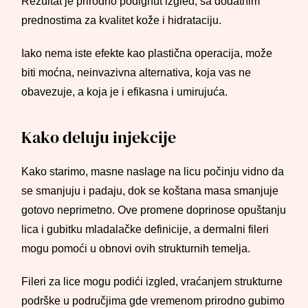
Rezultat je prirodno podignut izgled, sa dodatnim
prednostima za kvalitet kože i hidrataciju.
Iako nema iste efekte kao plastična operacija, može
biti moćna, neinvazivna alternativa, koja vas ne
obavezuje, a koja je i efikasna i umirujuća.
Kako deluju injekcije
Kako starimo, masne naslage na licu počinju vidno da
se smanjuju i padaju, dok se koštana masa smanjuje
gotovo neprimetno. Ove promene doprinose opuštanju
lica i gubitku mladalačke definicije, a dermalni fileri
mogu pomoći u obnovi ovih strukturnih temelja.
Fileri za lice mogu podići izgled, vraćanjem strukturne
podrške u područjima gde vremenom prirodno gubimo