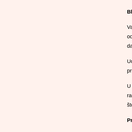
Bl
Va
od
da
Uo
pr
U 
ra
št
Pr