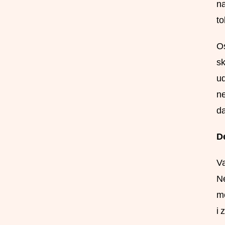
na
to
Os
sk
ud
ne
da
D
Va
Ne
mo
i 