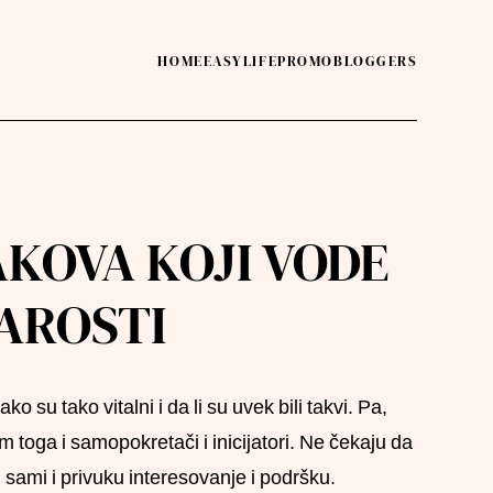
HOME
EASY
LIFE
PROMO
BLOGGERS
KOVA KOJI VODE
TAROSTI
ko su tako vitalni i da li su uvek bili takvi. Pa,
im toga i samopokretači i inicijatori. Ne čekaju da
 sami i privuku interesovanje i podršku.