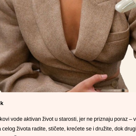
ik
kovi vode aktivan život u starosti, jer ne priznaju poraz
 celog života radite, stičete, krećete se i družite, dok dr