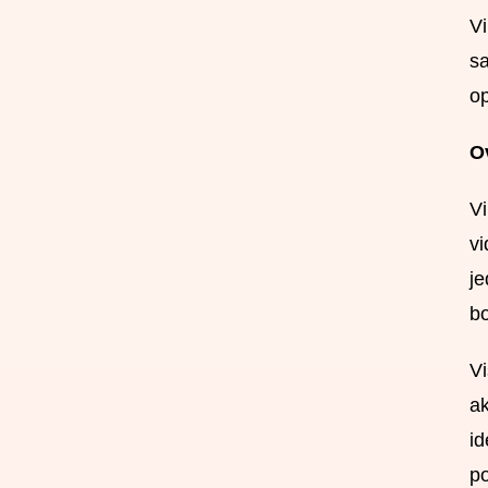
Vi
sa
op
O
Vi
vi
je
bo
Vi
ak
id
po