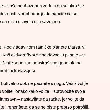
reće – vaša neobuzdana žudnja da se okružite
ksioznost. Neophodno je da naučite da se
te da ništa u životu nije savršeno.
ite. Pod vladavinom ratničke planete Marsa, vi
t. Vaš aktivan život se ne dovodi u pitanje – vi
šljate sebe kao neustrašivog generala na
reti pokušavajući.
nu bukvalno dok ne padnete s nogu. Vaš život je
što volite i onako kako volite – sprovodite svoje
lamsava – nastavljate da radite, jer volite da
 i renerišete, da se ne biste prebrzo potrošili.