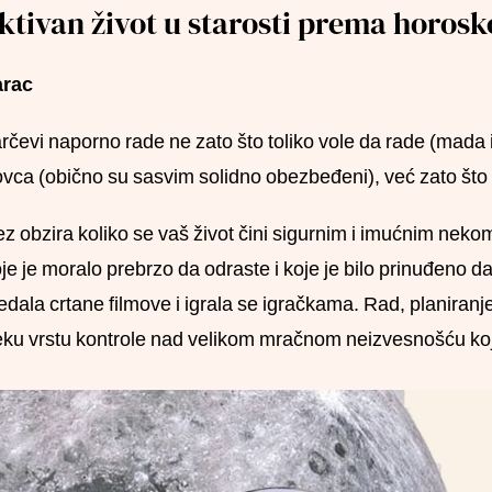
ktivan život u starosti prema horos
arac
rčevi naporno rade ne zato što toliko vole da rade (mada i
vca (obično su sasvim solidno obezbeđeni), već zato što
z obzira koliko se vaš život čini sigurnim i imućnim nekom
je je moralo prebrzo da odraste i koje je bilo prinuđeno da
edala crtane filmove i igrala se igračkama. Rad, planiranj
ku vrstu kontrole nad velikom mračnom neizvesnošću koj