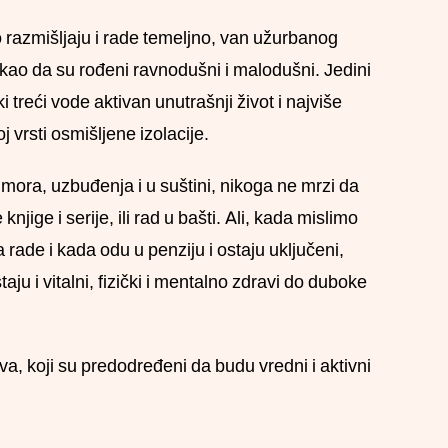
go razmišljaju i rade temeljno, van užurbanog
 kao da su rođeni ravnodušni i malodušni. Jedini
 treći vode aktivan unutrašnji život i najviše
 vrsti osmišljene izolacije.
 odmora, uzbuđenja i u suštini, nikoga ne mrzi da
knjige i serije, ili rad u bašti. Ali, kada mislimo
a rade i kada odu u penziju i ostaju uključeni,
aju i vitalni, fizički i mentalno zdravi do duboke
, koji su predodređeni da budu vredni i aktivni