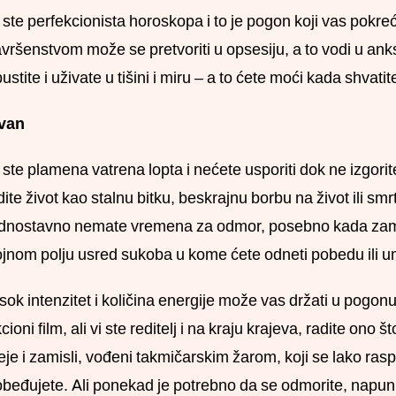
 ste perfekcionista horoskopa i to je pogon koji vas pok
vršenstvom može se pretvoriti u opsesiju, a to vodi u an
ustite i uživate u tišini i miru – a to ćete moći kada shvati
van
 ste plamena vatrena lopta i nećete usporiti dok ne izgor
dite život kao stalnu bitku, beskrajnu borbu na život ili smr
dnostavno nemate vremena za odmor, posebno kada zami
jnom polju usred sukoba u kome ćete odneti pobedu ili um
sok intenzitet i količina energije može vas držati u pogo
cioni film, ali vi ste reditelj i na kraju krajeva, radite ono 
eje i zamisli, vođeni takmičarskim žarom, koji se lako rasp
beđujete. Ali ponekad je potrebno da se odmorite, napunite