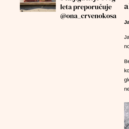
a
leta preporučuje
@ona_crvenokosa
J
Ja
no
Be
ko
gl
ne