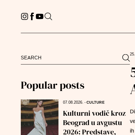
25
Search
Sea
for:
Popular posts
07.08.2026.
-
CULTURE
Kulturni vodič kroz
Di
Beograd u avgustu
ve
2026: Predstave,
ih