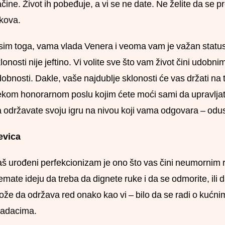
čine. Život ih pobeđuje, a vi se ne date. Ne želite da se pre
kova.
im toga, vama vlada Venera i veoma vam je važan status,
lonosti nije jeftino. Vi volite sve što vam život čini udobn
obnosti. Dakle, vaše najdublje sklonosti će vas držati na tra
kom honorarnom poslu kojim ćete moći sami da upravljate
 održavate svoju igru na nivou koji vama odgovara – odust
evica
š urođeni perfekcionizam je ono što vas čini neumornim rad
mate ideju da treba da dignete ruke i da se odmorite, ili 
že da održava red onako kao vi – bilo da se radi o kućnim
zadacima.