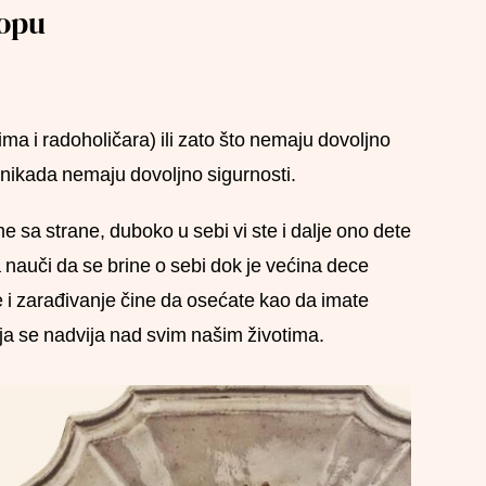
kopu
ma i radoholičara) ili zato što nemaju dovoljno
 nikada nemaju dovoljno sigurnosti.
e sa strane, duboko u sebi vi ste i dalje ono dete
 nauči da se brine o sebi dok je većina dece
e i zarađivanje čine da osećate kao da imate
a se nadvija nad svim našim životima.