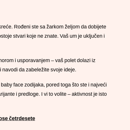
reće. Rođeni ste sa žarkom željom da dobijete
toje stvari koje ne znate. Vaš um je uključen i
odmorom i usporavanjem – vaš polet dolazi iz
 i navodi da zabeležite svoje ideje.
te baby face zodijaka, pored toga što ste i najveći
nte i predloge. I vi to volite – aktivnost je isto
se četrdesete