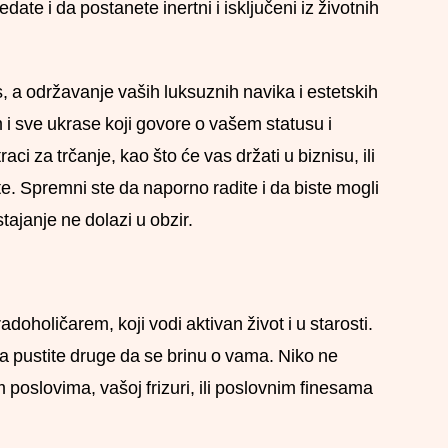
date i da postanete inertni i isključeni iz životnih
 a održavanje vaših luksuznih navika i estetskih
im i sve ukrase koji govore o vašem statusu i
ci za trčanje, kao što će vas držati u biznisu, ili
. Spremni ste da naporno radite i da biste mogli
ajanje ne dolazi u obzir.
oholičarem, koji vodi aktivan život i u starosti.
da pustite druge da se brinu o vama. Niko ne
 poslovima, vašoj frizuri, ili poslovnim finesama