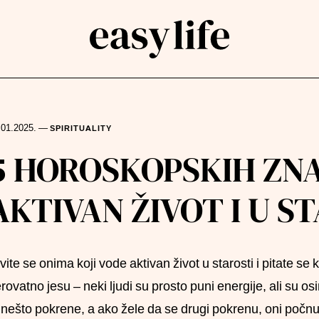
.01.2025.
—
SPIRITUALITY
rch
5 HOROSKOPSKIH ZNA
AKTIVAN ŽIVOT I U S
vite se onima koji vode aktivan život u starosti i pitate se ka
rovatno jesu – neki ljudi su prosto puni energije, ali su os
 nešto pokrene, a ako žele da se drugi pokrenu, oni počnu