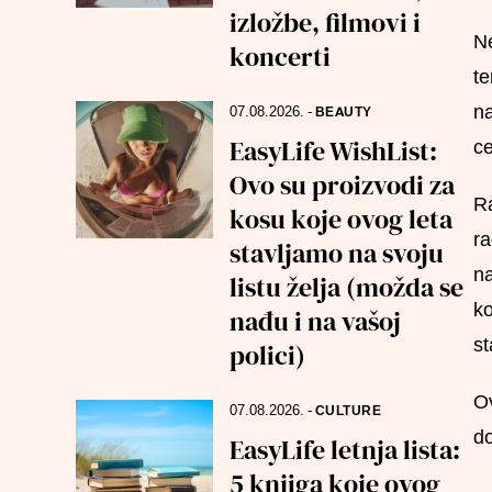
izložbe, filmovi i
Ne
koncerti
te
na
07.08.2026.
-
BEAUTY
EasyLife WishList:
ce
Ovo su proizvodi za
Ra
kosu koje ovog leta
ra
stavljamo na svoju
na
listu želja (možda se
ko
nađu i na vašoj
st
polici)
Ov
07.08.2026.
-
CULTURE
do
EasyLife letnja lista:
5 knjiga koje ovog