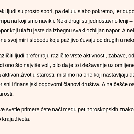
ki ljudi su prosto spori, pa deluju slabo pokretno, jer du
mpa na koji smo navikli. Neki drugi su jednostavno lenji –
por koji ulažu jeste da izbegnu svaki ozbiljan napor. A neki
ne svoj mir i slobodu koje pažljivo čuvaju od drugih u nekoj
zličiti ljudi preferiraju različite vrste aktivnosti, zabave,
di ono što najviše voli, bilo da je to izležavanje uz omiljene 
 aktivan život u starosti, mislimo na one koji nastavljaju d
risni i finansijski odgovorni članovi društva. A najčešće ost
arosti.
e svetle primere ćete naći među pet horoskopskih znakova
 kraja života.