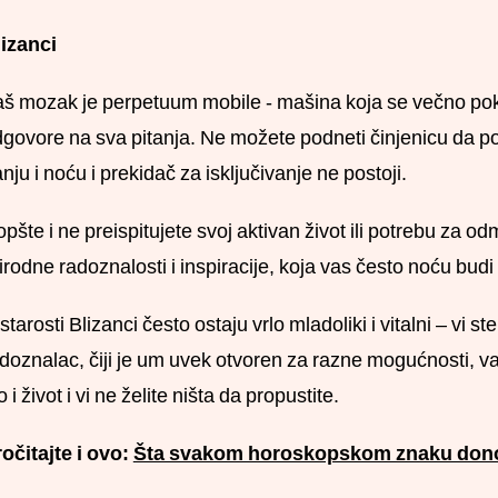
izanci
š mozak je perpetuum mobile - mašina koja se večno pok
govore na sva pitanja. Ne možete podneti činjenicu da pos
nju i noću i prekidač za isključivanje ne postoji.
pšte i ne preispitujete svoj aktivan život ili potrebu za 
irodne radoznalosti i inspiracije, koja vas često noću budi
starosti Blizanci često ostaju vrlo mladoliki i vitalni – vi s
doznalac, čiji je um uvek otvoren za razne mogućnosti, varija
o i život i vi ne želite ništa da propustite.
očitajte i ovo:
Šta svakom horoskopskom znaku dono