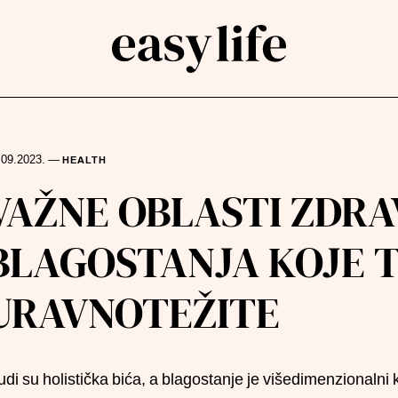
.09.2023.
—
HEALTH
rch
VAŽNE OBLASTI ZDRAV
BLAGOSTANJA KOJE 
URAVNOTEŽITE
udi su holistička bića, a blagostanje je višedimenzionalni 