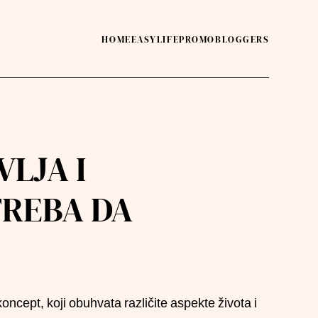
HOME
EASY
LIFE
PROMO
BLOGGERS
LJA I
TREBA DA
koncept, koji obuhvata različite aspekte života i