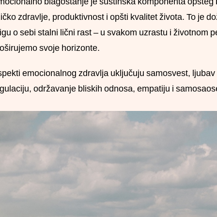
ocionalno blagostanje je suštinska komponenta opšteg bl
zičko zdravlje, produktivnost i opšti kvalitet života. To je
igu o sebi stalni lični rast – u svakom uzrastu i životnom 
oširujemo svoje horizonte.
pekti emocionalnog zdravlja uključuju samosvest, ljubav
gulaciju, održavanje bliskih odnosa, empatiju i samosao