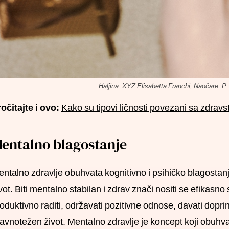
Haljina: XYZ Elisabetta Franchi, Naočare: P..
očitajte i ovo:
Kako su tipovi ličnosti povezani sa zdrav
entalno blagostanje
ntalno zdravlje obuhvata kognitivno i psihičko blagostanj
vot. Biti mentalno stabilan i zdrav znači nositi se efikasn
oduktivno raditi, održavati pozitivne odnose, davati doprin
avnotežen život. Mentalno zdravlje je koncept koji obuhva