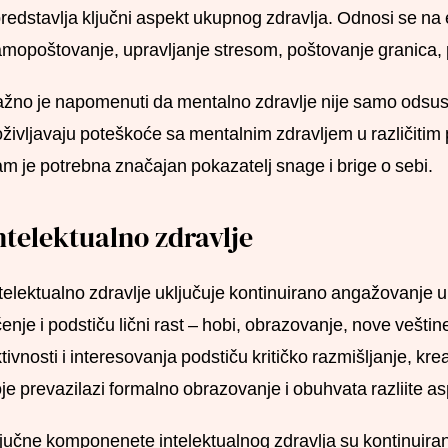
predstavlja ključni aspekt ukupnog zdravlja. Odnosi se n
mopoštovanje, upravljanje stresom, poštovanje granica, p
žno je napomenuti da mentalno zdravlje nije samo odsustv
življavaju poteškoće sa mentalnim zdravljem u različitim 
m je potrebna značajan pokazatelj snage i brige o sebi.
ntelektualno zdravlje
telektualno zdravlje uključuje kontinuirano angažovanje 
enje i podstiču lični rast – hobi, obrazovanje, nove veštin
tivnosti i interesovanja podstiču kritičko razmišljanje, kr
je prevazilazi formalno obrazovanje i obuhvata razliite as
jučne komponenete intelektualnog zdravlja su kontinuirano 