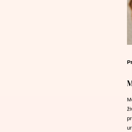
Pr
M
Me
ži
pr
ur