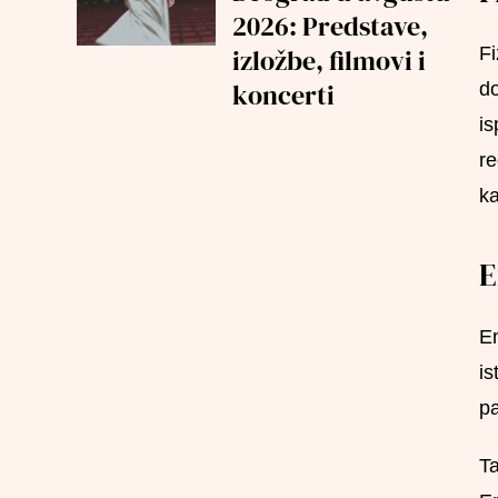
2026: Predstave,
Fi
izložbe, filmovi i
koncerti
do
is
re
ka
E
Em
is
pa
Ta