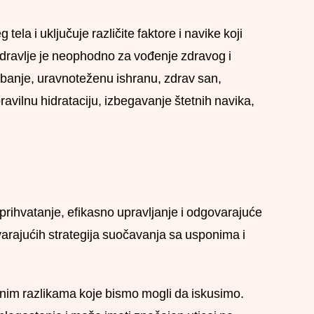
tela i uključuje različite faktore i navike koji
zdravlje je neophodno za vođenje zdravog i
žbanje, uravnoteženu ishranu, zdrav san,
avilnu hidrataciju, izbegavanje štetnih navika,
prihvatanje, efikasno upravljanje i odgovarajuće
ovarajućih strategija suočavanja sa usponima i
nim razlikama koje bismo mogli da iskusimo.