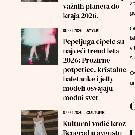
zd
važnih planeta do
ge
kraja 2026.
Ob
08.08.2026.
-
STYLE
la
Pepeljuga cipele su
vi
najveći trend leta
su
2026: Prozirne
potpetice, kristalne
Ov
baletanke i jelly
un
modeli osvajaju
modni svet
O
07.08.2026.
-
CULTURE
Kulturni vodič kroz
F
Beograd u avgustu