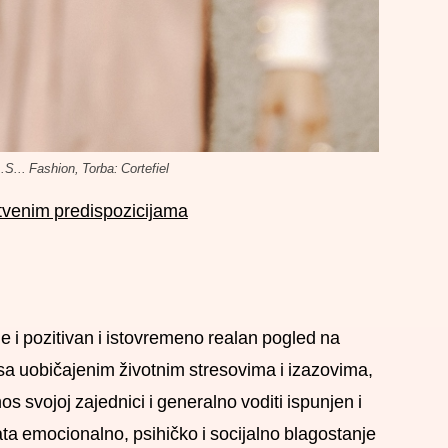
.S... Fashion, Torba: Cortefiel
stvenim predispozicijama
e i pozitivan i istovremeno realan pogled na
o sa uobičajenim životnim stresovima i izazovima,
os svojoj zajednici i generalno voditi ispunjen i
ta emocionalno, psihičko i socijalno blagostanje