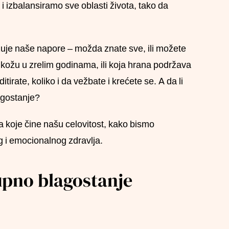
i izbalansiramo sve oblasti života, tako da
žuje naše napore – možda znate sve, ili možete
kožu u zrelim godinama, ili koja hrana podržava
tirate, koliko i da vežbate i krećete se. A da li
lagostanje?
 koje čine našu celovitost, kako bismo
g i emocionalnog zdravlja.
kupno blagostanje