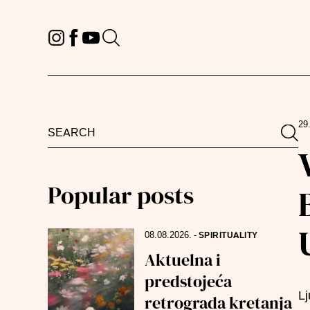
29
Search
Sea
for:
Popular posts
08.08.2026.
-
SPIRITUALITY
Aktuelna i
predstojeća
Lj
retrograda kretanja