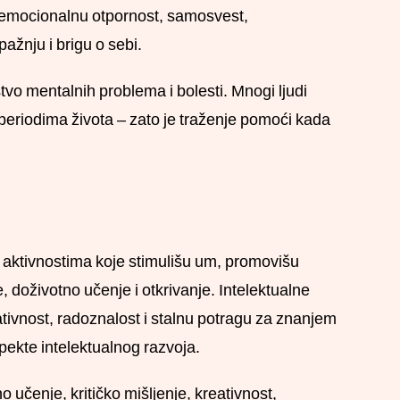
a emocionalnu otpornost, samosvest,
ažnju i brigu o sebi.
o mentalnih problema i bolesti. Mnogi ljudi
periodima života – zato je traženje pomoći kada
u aktivnostima koje stimulišu um, promovišu
e, doživotno učenje i otkrivanje. Intelektualne
eativnost, radoznalost i stalnu potragu za znanjem
pekte intelektualnog razvoja.
učenje, kritičko mišljenje, kreativnost,