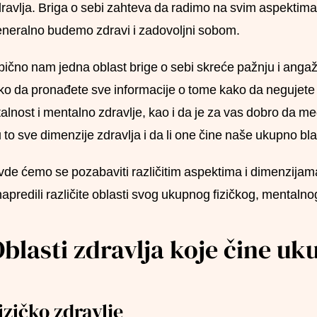
ravlja. Briga o sebi zahteva da radimo na svim aspektima 
neralno budemo zdravi i zadovoljni sobom.
ično nam jedna oblast brige o sebi skreće pažnju i anga
ko da pronađete sve informacije o tome kako da negujete 
talnost i mentalno zdravlje, kao i da je za vas dobro da medi
 to sve dimenzije zdravlja i da li one čine naše ukupno b
de ćemo se pozabaviti različitim aspektima i dimenzijama
apredili različite oblasti svog ukupnog fizičkog, mentalno
blasti zdravlja koje čine u
izičko zdravlje