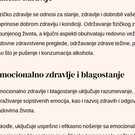
zičko zdravlje se odnosi za stanje, zdravlje i dobrobit vašeg 
prinose dobrom zdravlju i kondiciji. Održavanje fizičkog 
punjenog života, a ključni aspekti obuhvataju redovno ve
dovne zdravstvene preglede, održavanje zdrave težine, pr
o što je pušenje i konzumacija alkohola.
mocionalno zdravlje i blagostanje
ocionalno zdravlje i blagostanje uključuje razumevanje, 
traživanje sopstvenih emocija, kao i razvoj zdravih i odg
dovima života.
kođe, uključuje uspešno i efikasno nošenje sa emocional