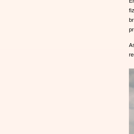
Em
fi
br
pr
As
re