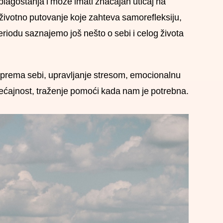
agostanja i može imati značajan uticaj na
 doživotno putovanje koje zahteva samorefleksiju,
periodu saznajemo još nešto o sebi i celog života
 prema sebi, upravljanje stresom, emocionalnu
sećajnost, traženje pomoći kada nam je potrebna.