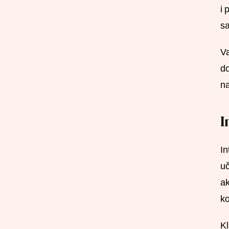
i 
sa
Va
do
na
I
In
uč
ak
ko
Kl