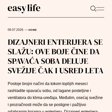
06.07.2026.
—
HOME
DIZAJNERI ENTERIJERA SE
SLAŽU: OVE BOJE ČINE DA
SPAVAĆA SOBA DELUJE
SVEŽIJE ČAK I USRED LETA
Postoje brojni načini da tokom toplijih meseci
rashladite spavaću sobu, od lagane posteljine i
ventilatora do klima-uređaja. Međutim, osećaj svežine
i prozračnosti može da se postigne i pažljivo
odabranim bojama u enterijeru. Dizajneri enterijera