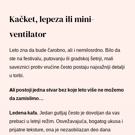
Kačket, lepeza ili mini-
ventilator
Leto zna da bude čarobno, ali i nemilosrdno. Bilo da
ste na festivalu, putovanju ili gradskoj šetnji, mali
saveznici protiv vrućine često postaju najvažniji detalji
u torbi.
Ali postoji jedna stvar bez koje leto više ne možemo
da zamislimo…
Ledena kafa
. Jedan gutljaj često je dovoljan da vas
prebaci u letnji režim. Osvežavajuća, bogatog ukusa i
prijatne teksture, ona je nezaobilazan deo dana