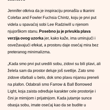
Jennifer otkriva da je inspiraciju pronašla u tkanini
Colefax and Fowler Fuchsia Chintz, koju je prvi put
videla u spavaćoj sobi Lee Radziwill u njenom
njujorškom stanu.
Posebno ju je privukla plava
verzija ovog uzorka
jer, kako kaže, ima umirujući i
osvežavajući efekat, a prostoru daje osećaj mira bez
preteranog minimalizma.
„Kada smo prvi put uredili sobu, zidovi su bili plavi, ali
želela sam da prostor deluje još svetlije. Zato smo
zidove ofarbali u belo, dok smo plavu nijansu preneli
na plafon. Odabrali smo Farrow & Ball Borrowed
Light, koja zaista određuje karakter cele prostorije i
čini je mirnijom i prijatnijom. Kada jutarnje sunce
obasja sobu, imate osećaj kao da se budite u