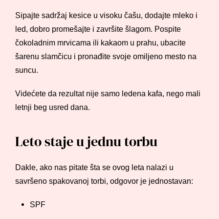
Sipajte sadržaj kesice u visoku čašu, dodajte mleko i
led, dobro promešajte i završite šlagom. Pospite
čokoladnim mrvicama ili kakaom u prahu, ubacite
šarenu slamčicu i pronađite svoje omiljeno mesto na
suncu.
Videćete da rezultat nije samo ledena kafa, nego mali
letnji beg usred dana.
Leto staje u jednu torbu
Dakle, ako nas pitate šta se ovog leta nalazi u
savršeno spakovanoj torbi, odgovor je jednostavan:
SPF