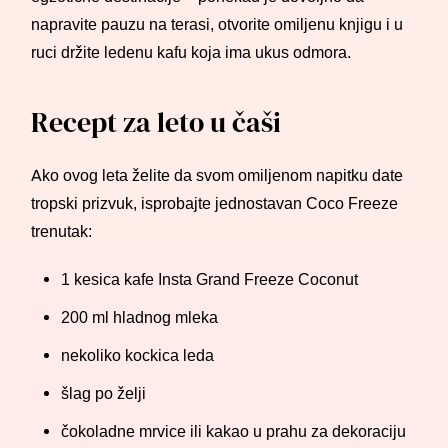
napravite pauzu na terasi, otvorite omiljenu knjigu i u
ruci držite ledenu kafu koja ima ukus odmora.
Recept za leto u čaši
Ako ovog leta želite da svom omiljenom napitku date
tropski prizvuk, isprobajte jednostavan Coco Freeze
trenutak:
1 kesica kafe Insta Grand Freeze Coconut
200 ml hladnog mleka
nekoliko kockica leda
šlag po želji
čokoladne mrvice ili kakao u prahu za dekoraciju