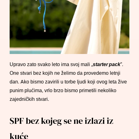
Upravo zato svako leto ima svoj mali „
starter pack
”.
One stvari bez kojih ne želimo da provedemo letnji
dan. Ako bismo zavirili u torbe ljudi koji ovog leta žive
punim plućima, vrlo brzo bismo primetili nekoliko
zajedničkih stvari.
SPF bez kojeg se ne izlazi iz
kuće