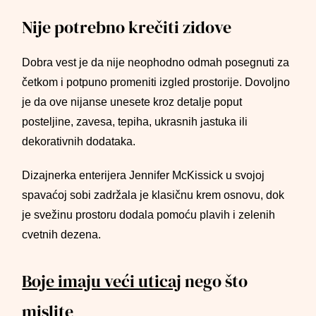
Nije potrebno krečiti zidove
Dobra vest je da nije neophodno odmah posegnuti za
četkom i potpuno promeniti izgled prostorije. Dovoljno
je da ove nijanse unesete kroz detalje poput
posteljine, zavesa, tepiha, ukrasnih jastuka ili
dekorativnih dodataka.
Dizajnerka enterijera Jennifer McKissick u svojoj
spavaćoj sobi zadržala je klasičnu krem osnovu, dok
je svežinu prostoru dodala pomoću plavih i zelenih
cvetnih dezena.
Boje imaju veći uticaj
nego što
mislite