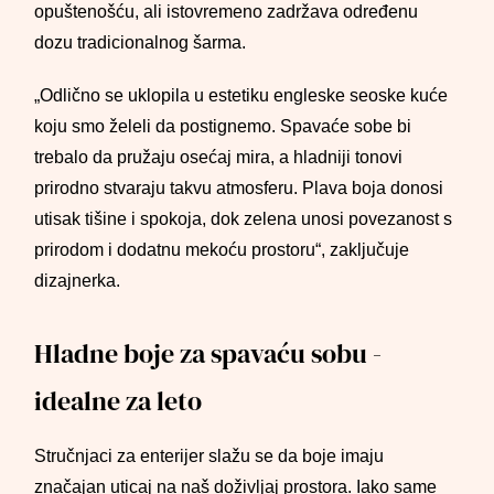
opuštenošću, ali istovremeno zadržava određenu
dozu tradicionalnog šarma.
„Odlično se uklopila u estetiku engleske seoske kuće
koju smo želeli da postignemo. Spavaće sobe bi
trebalo da pružaju osećaj mira, a hladniji tonovi
prirodno stvaraju takvu atmosferu. Plava boja donosi
utisak tišine i spokoja, dok zelena unosi povezanost s
prirodom i dodatnu mekoću prostoru“, zaključuje
dizajnerka.
Hladne boje za spavaću sobu -
idealne za leto
Stručnjaci za enterijer slažu se da boje imaju
značajan uticaj na naš doživljaj prostora. Iako same