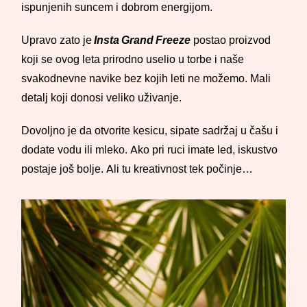
ispunjenih suncem i dobrom energijom.
Upravo zato je
Insta Grand Freeze
postao proizvod
koji se ovog leta prirodno uselio u torbe i naše
svakodnevne navike bez kojih leti ne možemo. Mali
detalj koji donosi veliko uživanje.
Dovoljno je da otvorite kesicu, sipate sadržaj u čašu i
dodate vodu ili mleko. Ako pri ruci imate led, iskustvo
postaje još bolje. Ali tu kreativnost tek počinje…