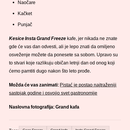
Naočare
Kačket
Punjač
Kesice Insta Grand Freeze
kafe, jer nikada ne znate
gde će vas dan odvesti, ali je lepo znati da omiljeno
osveženje možete da ponesete sa sobom. Upravo su
to stvari koje razlikuju običan letnji dan od onog koji
ćemo pamtiti dugo nakon što leto prođe.
Možda će vas zanimati:
Pistać je postao najtraženiji
sastojak godine i osvojio svet gastronomije
Naslovna fotografija: Grand kafa