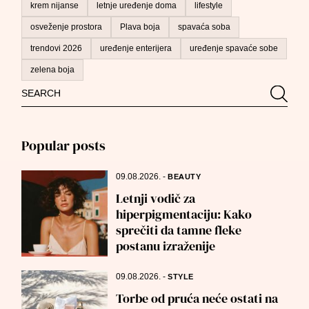
krem nijanse
letnje uređenje doma
lifestyle
osveženje prostora
Plava boja
spavaća soba
trendovi 2026
uređenje enterijera
uređenje spavaće sobe
zelena boja
Search
Searc
for:
Popular posts
09.08.2026.
-
BEAUTY
Letnji vodič za
hiperpigmentaciju: Kako
sprečiti da tamne fleke
postanu izraženije
09.08.2026.
-
STYLE
Torbe od pruća neće ostati na