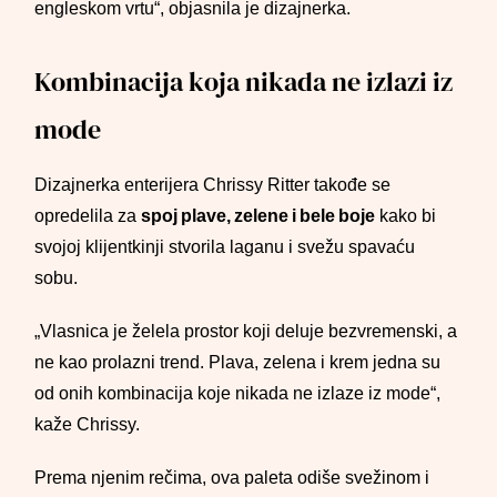
engleskom vrtu“, objasnila je dizajnerka.
Kombinacija koja nikada ne izlazi iz
mode
Dizajnerka enterijera Chrissy Ritter takođe se
opredelila za
spoj plave, zelene i bele boje
kako bi
svojoj klijentkinji stvorila laganu i svežu spavaću
sobu.
„Vlasnica je želela prostor koji deluje bezvremenski, a
ne kao prolazni trend. Plava, zelena i krem jedna su
od onih kombinacija koje nikada ne izlaze iz mode“,
kaže Chrissy.
Prema njenim rečima, ova paleta odiše svežinom i