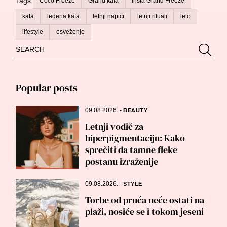
Tags:
Coco Freeze
Grand kafa
Insta Grand Freeze
kafa
ledena kafa
letnji napici
letnji rituali
leto
lifestyle
osveženje
Search
Searc
for:
Popular posts
09.08.2026.
-
BEAUTY
Letnji vodič za
hiperpigmentaciju: Kako
sprečiti da tamne fleke
postanu izraženije
09.08.2026.
-
STYLE
Torbe od pruća neće ostati na
plaži, nosiće se i tokom jeseni