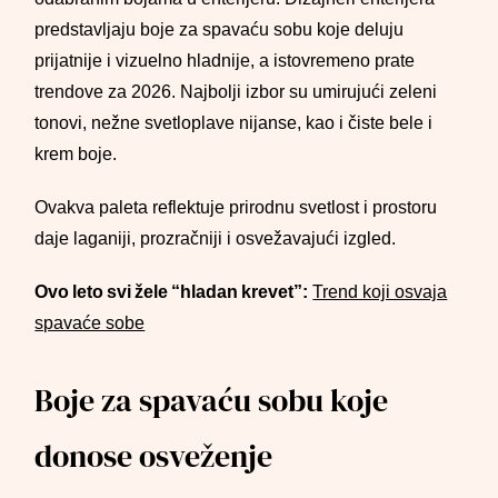
predstavljaju boje za spavaću sobu koje deluju
prijatnije i vizuelno hladnije, a istovremeno prate
trendove za 2026. Najbolji izbor su umirujući zeleni
tonovi, nežne svetloplave nijanse, kao i čiste bele i
krem boje.
Ovakva paleta reflektuje prirodnu svetlost i prostoru
daje laganiji, prozračniji i osvežavajući izgled.
Ovo leto svi žele “hladan krevet”:
Trend koji osvaja
spavaće sobe
Boje za spavaću sobu koje
donose osveženje