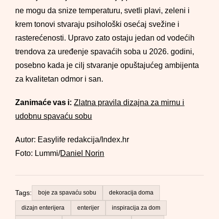
ne mogu da snize temperaturu, svetli plavi, zeleni i
krem tonovi stvaraju psihološki osećaj svežine i
rasterećenosti. Upravo zato ostaju jedan od vodećih
trendova za uređenje spavaćih soba u 2026. godini,
posebno kada je cilj stvaranje opuštajućeg ambijenta
za kvalitetan odmor i san.
Zanimaće vas i:
Zlatna pravila dizajna za mirnu i
udobnu spavaću sobu
Autor: Easylife redakcija/Index.hr
Foto: Lummi/
Daniel Norin
Tags:
boje za spavaću sobu
dekoracija doma
dizajn enterijera
enterijer
inspiracija za dom