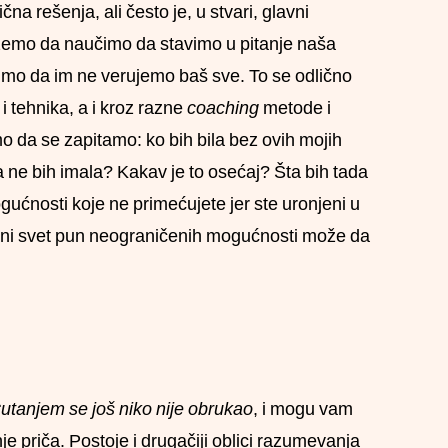
 rešenja, ali često je, u stvari, glavni
ožemo da naučimo da stavimo u pitanje naša
imo da im ne verujemo baš sve. To se odlično
i tehnika, a i kroz razne
coaching
metode i
 da se zapitamo: ko bih bila bez ovih mojih
a ne bih imala? Kakav je to osećaj? Šta bih tada
ućnosti koje ne primećujete jer ste uronjeni u
divni svet pun neograničenih mogućnosti može da
utanjem se još niko nije obrukao
, i mogu vam
priča. Postoje i drugačiji oblici razumevanja