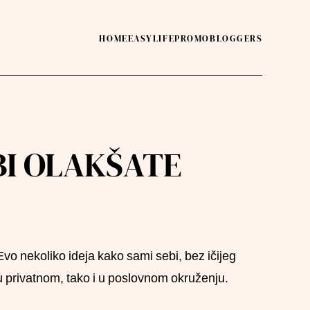
HOME
EASY
LIFE
PROMO
BLOGGERS
BI OLAKŠATE
vo nekoliko ideja kako sami sebi, bez ičijeg
 privatnom, tako i u poslovnom okruženju.