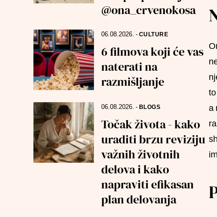
@ona_crvenokosa
N
06.08.2026.
-
CULTURE
On
6 filmova koji će vas
ne
naterati na
nj
razmišljanje
to
a 
06.08.2026.
-
BLOGS
Točak života - kako
ra
uraditi brzu reviziju
sh
važnih životnih
im
delova i kako
napraviti efikasan
P
plan delovanja