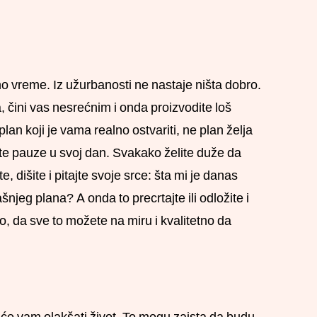
o vreme. Iz užurbanosti ne nastaje ništa dobro.
čini vas nesrećnim i onda proizvodite loš
plan koji je vama realno ostvariti, ne plan želja
dite pauze u svoj dan. Svakako želite duže da
 dišite i pitajte svoje srce: šta mi je danas
jeg plana? A onda to precrtajte ili odložite i
, da sve to možete na miru i kvalitetno da