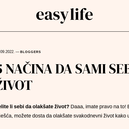
.09.2022.
—
BLOGGERS
rch
5 NAČINA DA SAMI SE
ŽIVOT
lite li sebi da olakšate život?
Daaa, imate pravo na to! E
ešća, možete dosta da olakšate svakodnevni život kako u