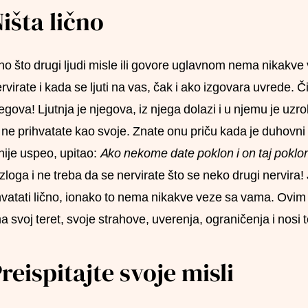
išta lično
o što drugi ljudi misle ili govore uglavnom nema nikakve
rvirate i kada se ljuti na vas, čak i ako izgovara uvrede. Či
egova! Ljutnja je njegova, iz njega dolazi i u njemu je u
 ne prihvatate kao svoje. Znate onu priču kada je duhovni 
nije uspeo, upitao:
Ako nekome date poklon i on taj poklon 
zloga i ne treba da se nervirate što se neko drugi nervira!
vatati lično, ionako to nema nikakve veze sa vama. Ovim
a svoj teret, svoje strahove, uverenja, ograničenja i nos
reispitajte svoje misli