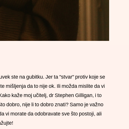
uvek ste na gubitku. Jer ta "stvar" protiv koje se
mišljenja da to nije ok. Ili možda mislite da vi
. Kako kaže moj učitelj, dr Stephen Gilligan, i to
 dobro, nije li to dobro znati? Samo je važno
 vi morate da odobravate sve što postoji, ali
ažujte!