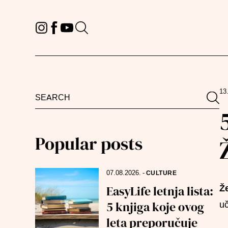
13
Search
Sea
for:
Popular posts
07.08.2026.
-
CULTURE
EasyLife letnja lista:
Že
5 knjiga koje ovog
uč
leta preporučuje