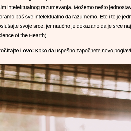
im intelektualnog razumevanja. Možemo nešto jednostavno 
ramo baš sve intelektualno da razumemo. Eto i to je jedna
slušajte svoje srce, jer naučno je dokazano da je srce naj
ience of the Hearth)
očitajte i ovo:
Kako da uspešno započnete novo poglavlj