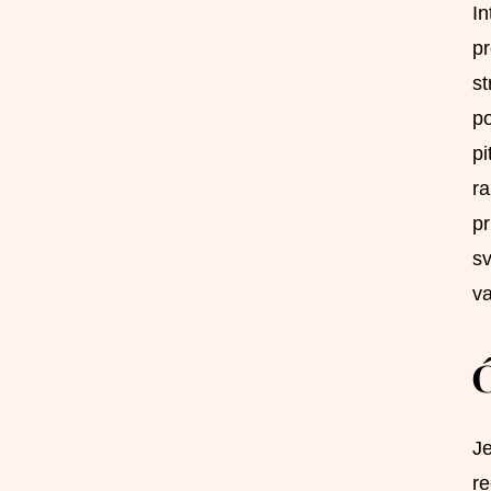
In
pr
st
po
pi
ra
pr
sv
va
Ć
Je
re