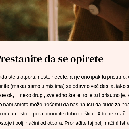
restanite da se opirete
da ste u otporu, nešto nećete, ali je ono ipak tu prisutno, 
nite (makar samo u mislima) se odavno već desila, iako ste 
ste ok, ili neko drugi, svejedno šta je, to je tu i prisutno je
o nam smeta može nečemu da nas nauči i da bude za nešto
 mu umesto otpora ponudite dobrodošlicu. A to ne znači da
stoje i bolji načini od otpora. Pronađite taj bolji način! Istr