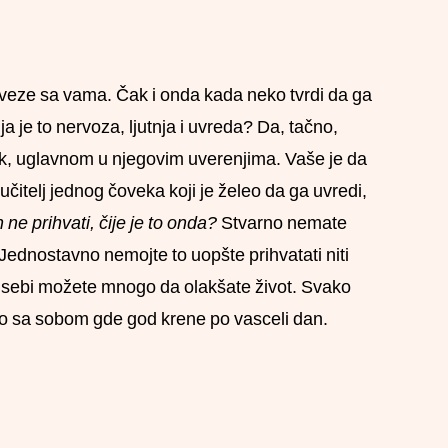
 veze sa vama. Čak i onda kada neko tvrdi da ga
ja je to nervoza, ljutnja i uvreda? Da, tačno,
zrok, uglavnom u njegovim uverenjima. Vaše je da
učitelj jednog čoveka koji je želeo da ga uvredi,
ne prihvati, čije je to onda?
Stvarno nemate
 Jednostavno nemojte to uopšte prihvatati niti
 sebi možete mnogo da olakšate život. Svako
i to sa sobom gde god krene po vasceli dan.