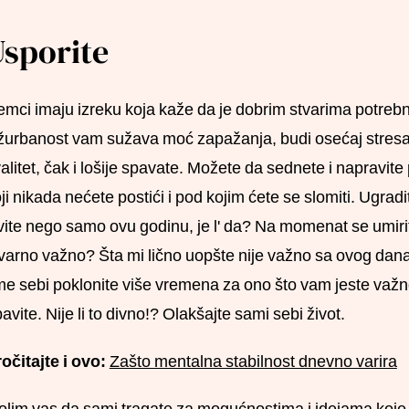
sporite
mci imaju izreku koja kaže da je dobrim stvarima potrebn
urbanost vam sužava moć zapažanja, budi osećaj stresa, 
alitet, čak i lošije spavate. Možete da sednete i napravite 
ji nikada nećete postići i pod kojim ćete se slomiti. Ugra
vite nego samo ovu godinu, je l' da? Na momenat se umirite,
varno važno? Šta mi lično uopšte nije važno sa ovog današn
me sebi poklonite više vremena za ono što vam jeste važno
avite. Nije li to divno!? Olakšajte sami sebi život.
očitajte i ovo:
Zašto mentalna stabilnost dnevno varira