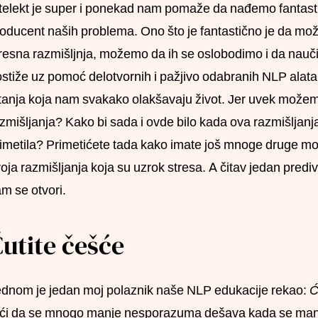
telekt je super i ponekad nam pomaže da nađemo fantastična
oducent naših problema. Ono što je fantastično je da m
resna razmišljnja, možemo da ih se oslobodimo i da nauč
stiže uz pomoć delotvornih i pažjivo odabranih NLP alata 
tanja koja nam svakako olakšavaju život. Jer uvek možemo
zmišljanja? Kako bi sada i ovde bilo kada ova razmišljanj
imetila? Primetićete tada kako imate još mnoge druge mog
oja razmišljanja koja su uzrok stresa. A čitav jedan pre
m se otvori.
utite češće
dnom je jedan moj polaznik naše NLP edukacije rekao:
Ć
ći da se mnogo manje nesporazuma dešava kada se manje 