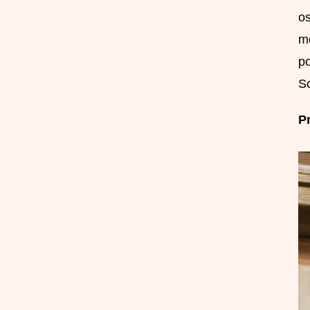
os
mo
po
Sc
Pr