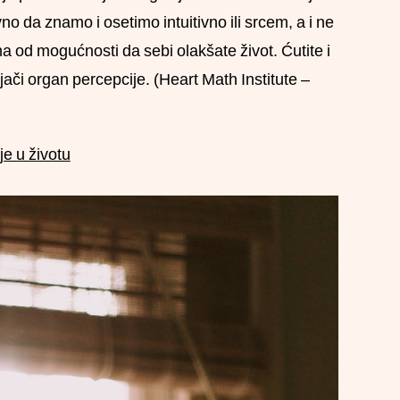
da znamo i osetimo intuitivno ili srcem, a i ne
 od mogućnosti da sebi olakšate život. Ćutite i
jači organ percepcije. (Heart Math Institute –
e u životu