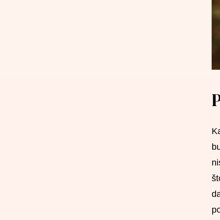
P
Ka
bu
ni
št
da
po