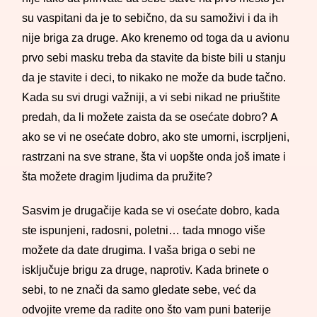
su vaspitani da je to sebično, da su samoživi i da ih
nije briga za druge. Ako krenemo od toga da u avionu
prvo sebi masku treba da stavite da biste bili u stanju
da je stavite i deci, to nikako ne može da bude tačno.
Kada su svi drugi važniji, a vi sebi nikad ne priuštite
predah, da li možete zaista da se osećate dobro? A
ako se vi ne osećate dobro, ako ste umorni, iscrpljeni,
rastrzani na sve strane, šta vi uopšte onda još imate i
šta možete dragim ljudima da pružite?
Sasvim je drugačije kada se vi osećate dobro, kada
ste ispunjeni, radosni, poletni… tada mnogo više
možete da date drugima. I vaša briga o sebi ne
isključuje brigu za druge, naprotiv. Kada brinete o
sebi, to ne znači da samo gledate sebe, već da
odvojite vreme da radite ono što vam puni baterije