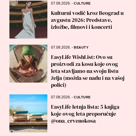
07.08.2026.
-
CULTURE
Kulturni vodič kroz Beograd u
avgustu 2026: Predstave,
izložbe, filmovi i koncerti
07.08.2026.
-
BEAUTY
EasyLife WishList: Ovo su
proizvodi za kosu koje ovog
leta stavljamo na svoju listu
želja (možda se nađu i na vašoj
polici)
07.08.2026.
-
CULTURE
EasyLife letnja lista: 5 knjiga
koje ovog leta preporučuje
@ona_crvenokosa