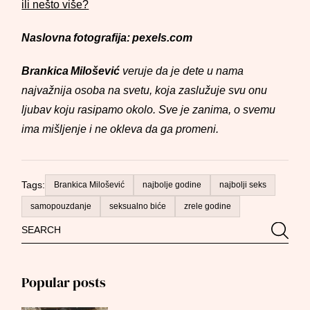
ili nešto više?
Naslovna fotografija: pexels.com
Brankica Milošević
veruje da je dete u nama
najvažnija osoba na svetu, koja zaslužuje svu onu
ljubav koju rasipamo okolo. Sve je zanima, o svemu
ima mišljenje i ne okleva da ga promeni.
Tags:
Brankica Milošević
najbolje godine
najbolji seks
samopouzdanje
seksualno biće
zrele godine
Search
Searc
for:
Popular posts