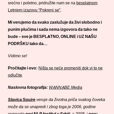
srećno i poletno, pridružite nam se na
besplatnom
Letnjem izazovu “Pokreni se”
.
Mi verujemo da svako zaslužuje da živi slobodno i
punim plućima i sada nema izgovora da tako ne
bude – sve je BESPLATNO, ONLINE i UZ NAŠU
PODRŠKU tako da…
Vidimo se!
Pročitajte i ovo:
Ništa se neće promeniti dok vi to ne
odlučite
Naslovna fotografija:
WANNABE Media
Slavica Squire
veruje da životna priča svakog čoveka
može da se unapredi i zbog toga je 2006. godine
osnovala
prvi NLP Institut u Srbiji
, a 2008. i
prvu