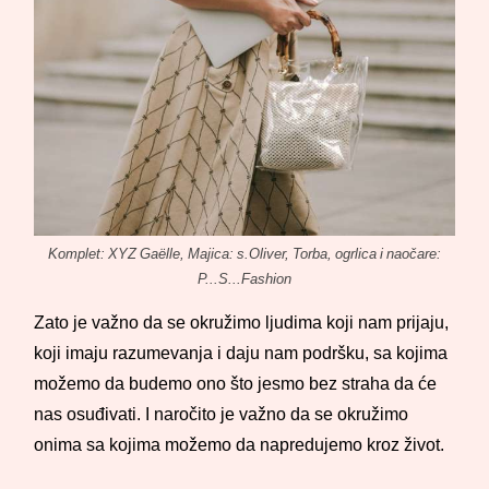
Komplet: XYZ Gaëlle, Majica: s.Oliver, Torba, ogrlica i naočare:
P...S...Fashion
Zato je važno da se okružimo ljudima koji nam prijaju,
koji imaju razumevanja i daju nam podršku, sa kojima
možemo da budemo ono što jesmo bez straha da će
nas osuđivati. I naročito je važno da se okružimo
onima sa kojima možemo da napredujemo kroz život.