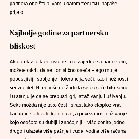
partnera ono što bi vam u datom trenutku, najviše
prijalo.
Najbolje godine za partnersku
bliskost
Ako prolazite kroz životne faze zajedno sa partnerom,
možete otkriti da se i on slično oseća – ego mu je
popustljiviji, strpljenje i tolerancija veći, kao i nežnost i
senzibilitet. Ni on više ne žudi da se dokaže bilo kome
i u stanju je da se prepusti igri, istraživanju i uživanju.
Seks možda nije tako čest i strast tako eksplozivna
kao ranije, ali zato traje duže, a povezanost i uživanje
koje osećate su dublji i značajniji – više cenite jedno
drugo i ulažete više pažnje i truda, vodite više računa