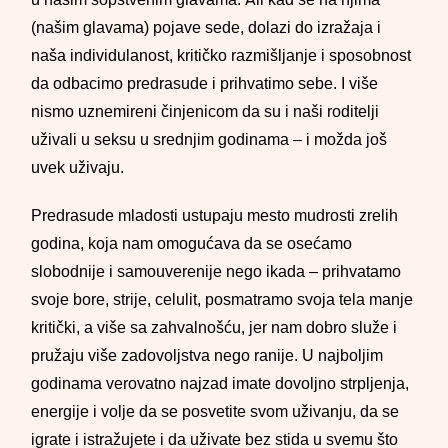
(našim glavama) pojave sede, dolazi do izražaja i
naša individulanost, kritičko razmišljanje i sposobnost
da odbacimo predrasude i prihvatimo sebe. I više
nismo uznemireni činjenicom da su i naši roditelji
uživali u seksu u srednjim godinama – i možda još
uvek uživaju.
Predrasude mladosti ustupaju mesto mudrosti zrelih
godina, koja nam omogućava da se osećamo
slobodnije i samouverenije nego ikada – prihvatamo
svoje bore, strije, celulit, posmatramo svoja tela manje
kritički, a više sa zahvalnošću, jer nam dobro služe i
pružaju više zadovoljstva nego ranije. U najboljim
godinama verovatno najzad imate dovoljno strpljenja,
energije i volje da se posvetite svom uživanju, da se
igrate i istražujete i da uživate bez stida u svemu što