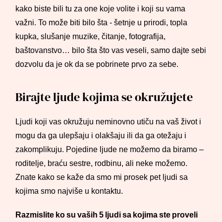
kako biste bili tu za one koje volite i koji su vama
važni. To može biti bilo šta - šetnje u prirodi, topla
kupka, slušanje muzike, čitanje, fotografija,
baštovanstvo… bilo šta što vas veseli, samo dajte sebi
dozvolu da je ok da se pobrinete prvo za sebe.
Birajte ljude kojima se okružujete
Ljudi koji vas okružuju neminovno utiču na vaš život i
mogu da ga ulepšaju i olakšaju ili da ga otežaju i
zakomplikuju. Pojedine ljude ne možemo da biramo –
roditelje, braću sestre, rodbinu, ali neke možemo.
Znate kako se kaže da smo mi prosek pet ljudi sa
kojima smo najviše u kontaktu.
Razmislite ko su vaših 5 ljudi sa kojima ste proveli