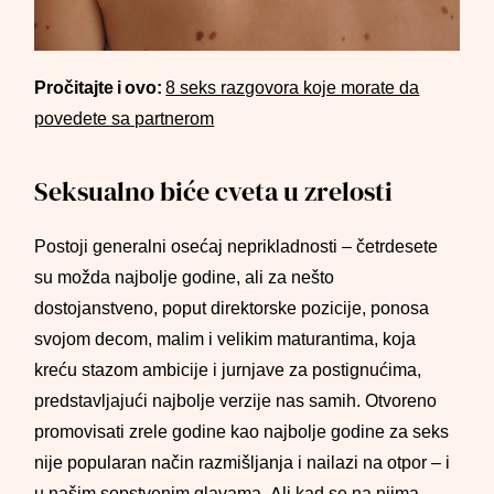
Pročitajte i ovo:
8 seks razgovora koje morate da
povedete sa partnerom
Seksualno biće cveta u zrelosti
Postoji generalni osećaj neprikladnosti – četrdesete
su možda najbolje godine, ali za nešto
dostojanstveno, poput direktorske pozicije, ponosa
svojom decom, malim i velikim maturantima, koja
kreću stazom ambicije i jurnjave za postignućima,
predstavljajući najbolje verzije nas samih. Otvoreno
promovisati zrele godine kao najbolje godine za seks
nije popularan način razmišljanja i nailazi na otpor – i
u našim sopstvenim glavama. Ali kad se na njima