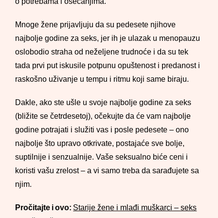
o potrebama i osećanjima.
Mnoge žene prijavljuju da su pedesete njihove
najbolje godine za seks, jer ih je ulazak u menopauzu
oslobodio straha od neželjene trudnoće i da su tek
tada prvi put iskusile potpunu opuštenost i predanost i
raskošno uživanje u tempu i ritmu koji same biraju.
Dakle, ako ste ušle u svoje najbolje godine za seks
(bližite se četrdesetoj), očekujte da će vam najbolje
godine potrajati i služiti vas i posle pedesete – ono
najbolje što upravo otkrivate, postajaće sve bolje,
suptilnije i senzualnije. Vaše seksualno biće ceni i
koristi vašu zrelost – a vi samo treba da sarađujete sa
njim.
Pročitajte i ovo:
Starije žene i mlađi muškarci – seks