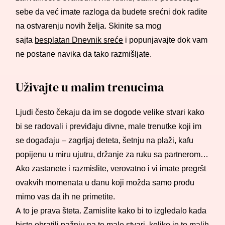
sebe da već imate razloga da budete srećni dok radite
na ostvarenju novih želja. Skinite sa mog
sajta
besplatan Dnevnik sreće
i popunjavajte dok vam
ne postane navika da tako razmišljate.
Uživajte u malim trenucima
Ljudi često čekaju da im se dogode velike stvari kako
bi se radovali i previđaju divne, male trenutke koji im
se događaju – zagrljaj deteta, šetnju na plaži, kafu
popijenu u miru ujutru, držanje za ruku sa partnerom…
Ako zastanete i razmislite, verovatno i vi imate pregršt
ovakvih momenata u danu koji možda samo prođu
mimo vas da ih ne primetite.
A to je prava šteta. Zamislite kako bi to izgledalo kada
biste obratili pažnju na te male stvari, koliko je to malih