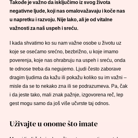
Takođe je važno da isključimo iz svog života
negativne ljude, koji nas omalovažavaju i koče nas
u napretku i razvoju. Nije lako, ali je od vitalne
važnosti za naš uspeh i sreću.
I kada shvatimo ko su nam važne osobe u životu uz
koje se osećamo srećno, bezbrižno, u koje imamo
poverenja, koje nas ohrabruju na uspeh i sreću, onda
te odnose treba da negujemo. Ljudi često zaborave
dragim ljudima da kažu ili pokažu koliko su im važni –
misle da se to nekako zna ili se podrazumeva. Pa, čak
i da jeste tako, mali znak pažnje, izgovorena reč, lep
gest mogu samo da još više učvrste taj odnos.
Uživajte u onome što imate