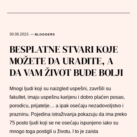
30.06.2023.
—
BLOGGERS
BESPLATNE STVARI KOJE
MOŽETE DA URADITE, A
DA VAM ŽIVOT BUDE BOLJI
Mnogi ljudi koji su naizgled uspešni, završili su
fakultet, imaju uspešnu karijeru i dobro plaćen posao,
porodicu, prijatelje… a ipak osećaju nezadovoljstvo i
prazninu. Pojedina istraživanja pokazuju da ima preko
75 posto ljudi koji se ne osećaju ispunjeno iako su
mnogo toga postigli u životu. I to je zaista