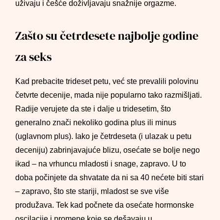
uživaju i češće doživljavaju snažnije orgazme.
Zašto su četrdesete najbolje godine
za seks
Kad prebacite trideset petu, već ste prevalili polovinu
četvrte decenije, mada nije popularno tako razmišljati.
Radije verujete da ste i dalje u tridesetim, što
generalno znači nekoliko godina plus ili minus
(uglavnom plus). Iako je četrdeseta (i ulazak u petu
deceniju) zabrinjavajuće blizu, osećate se bolje nego
ikad – na vrhuncu mladosti i snage, zapravo. U to
doba počinjete da shvatate da ni sa 40 nećete biti stari
– zapravo, što ste stariji, mladost se sve više
produžava. Tek kad počnete da osećate hormonske
oscilacije i promene koje se dešavaju u