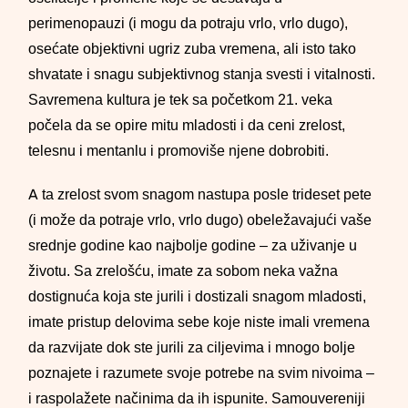
perimenopauzi (i mogu da potraju vrlo, vrlo dugo),
osećate objektivni ugriz zuba vremena, ali isto tako
shvatate i snagu subjektivnog stanja svesti i vitalnosti.
Savremena kultura je tek sa početkom 21. veka
počela da se opire mitu mladosti i da ceni zrelost,
telesnu i mentanlu i promoviše njene dobrobiti.
A ta zrelost svom snagom nastupa posle trideset pete
(i može da potraje vrlo, vrlo dugo) obeležavajući vaše
srednje godine kao najbolje godine – za uživanje u
životu. Sa zrelošću, imate za sobom neka važna
dostignuća koja ste jurili i dostizali snagom mladosti,
imate pristup delovima sebe koje niste imali vremena
da razvijate dok ste jurili za ciljevima i mnogo bolje
poznajete i razumete svoje potrebe na svim nivoima –
i raspolažete načinima da ih ispunite. Samouvereniji