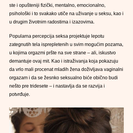
ste i opušteniji fizički, mentalno, emocionalno,
psihološki i to svakako utiče na uživanje u seksu, kao i
u drugim životnim radostima i izazovima.
Popularna percepcija seksa projektuje lepotu
zategnutih tela isprepletenih u svim mogućim pozama,
u kojima orgazmi pršte na sve strane – ali, iskustvo
demantuje ovaj mit. Kao i istraživanja koja pokazuju
da vrlo mali procenat mladih žena doživljava vaginalni
orgazam i da se žesnko seksualno biće obično budi
nešto pre tridesete – i nastavlja da se razvija i
potvrđuje.