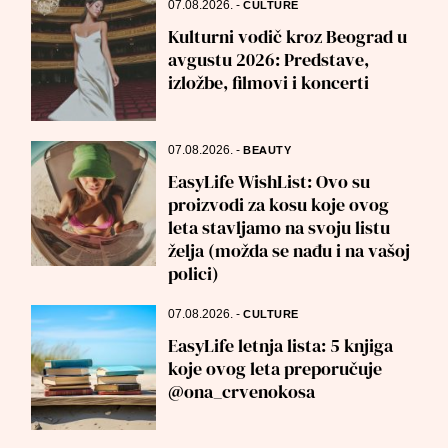
07.08.2026.
-
CULTURE
Kulturni vodič kroz Beograd u
avgustu 2026: Predstave,
izložbe, filmovi i koncerti
07.08.2026.
-
BEAUTY
EasyLife WishList: Ovo su
proizvodi za kosu koje ovog
leta stavljamo na svoju listu
želja (možda se nađu i na vašoj
polici)
07.08.2026.
-
CULTURE
EasyLife letnja lista: 5 knjiga
koje ovog leta preporučuje
@ona_crvenokosa