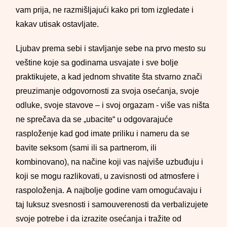
vam prija, ne razmišljajući kako pri tom izgledate i
kakav utisak ostavljate.
Ljubav prema sebi i stavljanje sebe na prvo mesto su
veštine koje sa godinama usvajate i sve bolje
praktikujete, a kad jednom shvatite šta stvarno znači
preuzimanje odgovornosti za svoja osećanja, svoje
odluke, svoje stavove – i svoj orgazam - više vas ništa
ne sprečava da se „ubacite“ u odgovarajuće
rasploženje kad god imate priliku i nameru da se
bavite seksom (sami ili sa partnerom, ili
kombinovano), na načine koji vas najviše uzbuđuju i
koji se mogu razlikovati, u zavisnosti od atmosfere i
raspoloženja. A najbolje godine vam omogućavaju i
taj luksuz svesnosti i samouverenosti da verbalizujete
svoje potrebe i da izrazite osećanja i tražite od