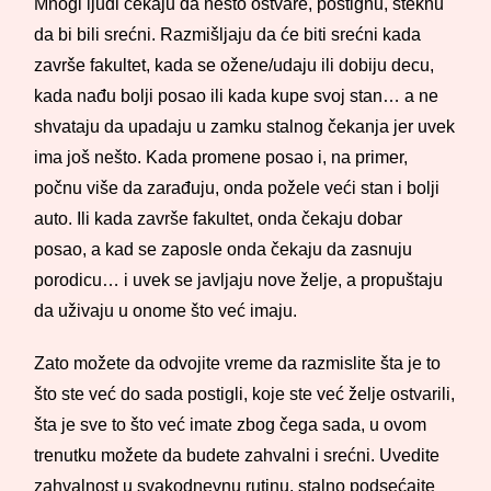
Mnogi ljudi čekaju da nešto ostvare, postignu, steknu
da bi bili srećni. Razmišljaju da će biti srećni kada
završe fakultet, kada se ožene/udaju ili dobiju decu,
kada nađu bolji posao ili kada kupe svoj stan… a ne
shvataju da upadaju u zamku stalnog čekanja jer uvek
ima još nešto. Kada promene posao i, na primer,
počnu više da zarađuju, onda požele veći stan i bolji
auto. Ili kada završe fakultet, onda čekaju dobar
posao, a kad se zaposle onda čekaju da zasnuju
porodicu… i uvek se javljaju nove želje, a propuštaju
da uživaju u onome što već imaju.
Zato možete da odvojite vreme da razmislite šta je to
što ste već do sada postigli, koje ste već želje ostvarili,
šta je sve to što već imate zbog čega sada, u ovom
trenutku možete da budete zahvalni i srećni. Uvedite
zahvalnost u svakodnevnu rutinu, stalno podsećajte