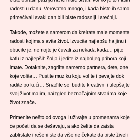
radosti u danu. Verovatno mnogo, i kada biste ih samo
primećivali svaki dan bili biste radosniji i srećniji.
Takođe, možete s namerom da kreirate male momente
radosti kojima slavite život. Izvucite najlepšu haljinu i
obucite je, nemojte je čuvati za nekada kada… pijte
kafu iz najlepših šolja i jedite iz najboljeg pribora koji
imate. Dotaknite, zagrlite namerno partnera, dete, one
koje volite… Pustite muziku koju volite i pevajte dok
radite po kući… Snađite se, budite kreativni i ulepšajte
svoj život malim, naizgled beznačajnim stvarima koje
život znače.
Primenite nešto od ovoga i uživajte u promenama koje
će početi da se dešavaju, a ako želite da zaista
zablistate i rešeni ste da više ne čekate da biste živeli