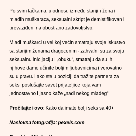
Po svim tačkama, u odnosu između starijih žena i
mlađih muškaraca, seksualni skript je demistifikovan i
prevaziđen, na obostrano zadovoljstvo.
Mlađi muškarci u velikoj većin smatraju svoje iskustvo
sa starijim ženama dragocenim - zahvalni su za svoju
seksualnu inicijaciju i „obuku“, smatraju da su ih
njihove dame učinile boljim ljubavnicima i verovatno
su u pravu. I ako ste u poziciji da tražite partnera za
seks, poslušajte savet prijateljice koja vam
jednostavno i jasno kaže „nađi nekog mlađeg“.
Pročitajte i ovo:
Kako da imate bolji seks sa 40+
Naslovna fotografija: pexels.com