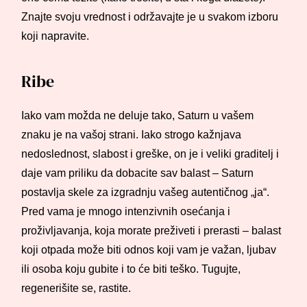
Znajte svoju vrednost i održavajte je u svakom izboru
koji napravite.
Ribe
Iako vam možda ne deluje tako, Saturn u vašem
znaku je na vašoj strani. Iako strogo kažnjava
nedoslednost, slabost i greške, on je i veliki graditelj i
daje vam priliku da dobacite sav balast – Saturn
postavlja skele za izgradnju vašeg autentičnog „ja“.
Pred vama je mnogo intenzivnih osećanja i
proživljavanja, koja morate preživeti i prerasti – balast
koji otpada može biti odnos koji vam je važan, ljubav
ili osoba koju gubite i to će biti teško. Tugujte,
regenerišite se, rastite.