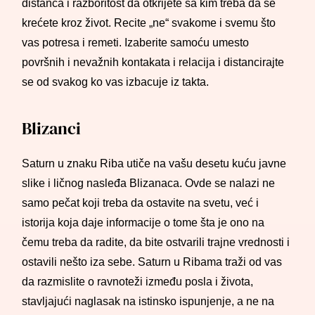
distanca i razboritost da otkrijete sa kim treba da se
krećete kroz život. Recite „ne“ svakome i svemu što
vas potresa i remeti. Izaberite samoću umesto
površnih i nevažnih kontakata i relacija i distancirajte
se od svakog ko vas izbacuje iz takta.
Blizanci
Saturn u znaku Riba utiče na vašu desetu kuću javne
slike i ličnog nasleđa Blizanaca. Ovde se nalazi ne
samo pečat koji treba da ostavite na svetu, već i
istorija koja daje informacije o tome šta je ono na
čemu treba da radite, da bite ostvarili trajne vrednosti i
ostavili nešto iza sebe. Saturn u Ribama traži od vas
da razmislite o ravnoteži između posla i života,
stavljajući naglasak na istinsko ispunjenje, a ne na