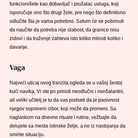
funkcionišete kao dobavljač i pružalac usluga, koji
isporučuje ono što drugi žele, pre nego što definitivno
odlučite šta je vama potrebno. Saturn će se pobrinuti
da naučite da potreba nije slabost, da granice nisu
zidovi i da traženje zahteva isto toliko milosti koliko i
davanje.
Vaga
Najveći uticaj ovog tranzita ogleda se u vašoj šestoj
kući navika. Vi ste po prirodi neodlučni i nonšalantni,
ali veliki učitelj je tu da vas podseti da je pasivnost
njegov sopstveni izbor, koji može da promeni. Sa
naglaskom na dnevne rituale i rutine, vežbajte da
delujete sa mesta istinske želje, a ne iz nastojanja da
smirite situaciju.