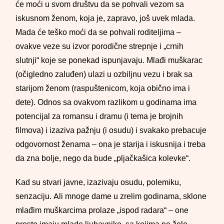
će moći u svom društvu da se pohvali vezom sa
iskusnom ženom, koja je, zapravo, još uvek mlada.
Mada će teško moći da se pohvali roditeljima –
ovakve veze su izvor porodične strepnje i „crnih
slutnji“ koje se ponekad ispunjavaju. Mlađi muškarac
(očigledno zaluđen) ulazi u ozbiljnu vezu i brak sa
starijom ženom (raspuštenicom, koja obično ima i
dete). Odnos sa ovakvom razlikom u godinama ima
potencijal za romansu i dramu (i tema je brojnih
filmova) i izaziva pažnju (i osudu) i svakako prebacuje
odgovornost ženama – ona je starija i iskusnija i treba
da zna bolje, nego da bude „pljačkašica kolevke“.
Kad su stvari javne, izazivaju osudu, polemiku,
senzaciju. Ali mnoge dame u zrelim godinama, sklone
mlađim muškarcima prolaze „ispod radara“ – one