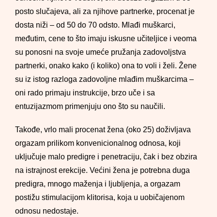
posto slučajeva, ali za njihove partnerke, procenat je
dosta niži – od 50 do 70 odsto. Mlađi muškarci,
međutim, cene to što imaju iskusne učiteljice i veoma
su ponosni na svoje umeće pružanja zadovoljstva
partnerki, onako kako (i koliko) ona to voli i želi. Žene
su iz istog razloga zadovoljne mlađim muškarcima –
oni rado primaju instrukcije, brzo uče i sa
entuzijazmom primenjuju ono što su naučili.
Takođe, vrlo mali procenat žena (oko 25) doživljava
orgazam prilikom konvenicionalnog odnosa, koji
uključuje malo predigre i penetraciju, čak i bez obzira
na istrajnost erekcije. Većini žena je potrebna duga
predigra, mnogo maženja i ljubljenja, a orgazam
postižu stimulacijom klitorisa, koja u uobičajenom
odnosu nedostaje.