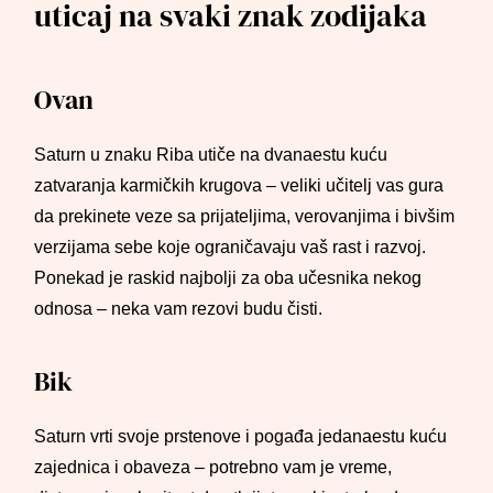
uticaj na svaki znak zodijaka
Ovan
Saturn u znaku Riba utiče na dvanaestu kuću
zatvaranja karmičkih krugova – veliki učitelj vas gura
da prekinete veze sa prijateljima, verovanjima i bivšim
verzijama sebe koje ograničavaju vaš rast i razvoj.
Ponekad je raskid najbolji za oba učesnika nekog
odnosa – neka vam rezovi budu čisti.
Bik
Saturn vrti svoje prstenove i pogađa jedanaestu kuću
zajednica i obaveza – potrebno vam je vreme,