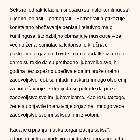
Seks je jednak felaciju i snošaju (sa malo kunilingusa)
u jednoj oblasti – pornografiji. Pornografija prikazuje
konstantno obožavanje penisa i relativno malo
kunilingusa, što ozbiljno obmanjuje muškarce – za
većinu žena, stimulacija klitorisa je ključna u
postizanju orgazma. I ovde imamo podatke iz ankete –
dame su rekle da su prethodne ljubavnike svojih
godina bezuspešno ubeđivale da im pruže oralno
zadovoljstvo, dok su mlađi muškarci mnogo otvoreniji
za podučavanje i skloniji da se potrude da pruže
zadovoljstvo svojim ljubavnicama. Kao rezultat toga,
žene su prijavile intenzivnije orgazme i mnogo veće
zadovoljstvo svojim seksualnim životom.
Kada je u pitanju muška „organizacija seksa“,
odnosno njihovo vođstvo, oni dostižu orgazam u 95