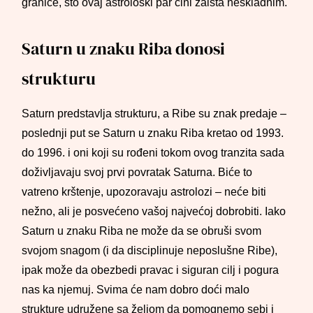
granice, što ovaj astrološki par čini zaista neskladnim.
Saturn u znaku Riba donosi
strukturu
Saturn predstavlja strukturu, a Ribe su znak predaje –
poslednji put se Saturn u znaku Riba kretao od 1993.
do 1996. i oni koji su rođeni tokom ovog tranzita sada
doživljavaju svoj prvi povratak Saturna. Biće to
vatreno krštenje, upozoravaju astrolozi – neće biti
nežno, ali je posvećeno vašoj najvećoj dobrobiti. Iako
Saturn u znaku Riba ne može da se obruši svom
svojom snagom (i da disciplinuje neposlušne Ribe),
ipak može da obezbedi pravac i siguran cilj i pogura
nas ka njemuj. Svima će nam dobro doći malo
strukture udružene sa željom da pomognemo sebi i