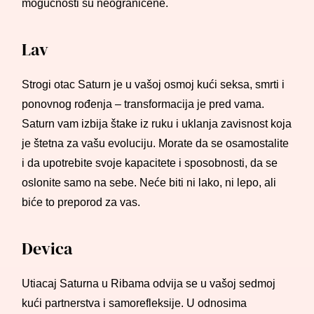
mogućnosti su neograničene.
Lav
Strogi otac Saturn je u vašoj osmoj kući seksa, smrti i
ponovnog rođenja – transformacija je pred vama.
Saturn vam izbija štake iz ruku i uklanja zavisnost koja
je štetna za vašu evoluciju. Morate da se osamostalite
i da upotrebite svoje kapacitete i sposobnosti, da se
oslonite samo na sebe. Neće biti ni lako, ni lepo, ali
biće to preporod za vas.
Devica
Utiacaj Saturna u Ribama odvija se u vašoj sedmoj
kući partnerstva i samorefleksije. U odnosima