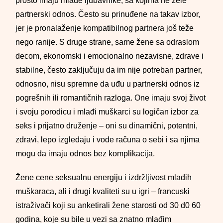
prosto imaju mlade ljubavnike, sa kojima ne žele
partnerski odnos. Često su prinuđene na takav izbor,
jer je pronalaženje kompatibilnog partnera još teže
nego ranije. S druge strane, same žene sa odraslom
decom, ekonomski i emocionalno nezavisne, zdrave i
stabilne, često zaključuju da im nije potreban partner,
odnosno, nisu spremne da uđu u partnerski odnos iz
pogrešnih ili romantičnih razloga. One imaju svoj život
i svoju porodicu i mlađi muškarci su logičan izbor za
seks i prijatno druženje – oni su dinamični, potentni,
zdravi, lepo izgledaju i vode računa o sebi i sa njima
mogu da imaju odnos bez komplikacija.
Žene cene seksualnu energiju i izdržljivost mlađih
muškaraca, ali i drugi kvaliteti su u igri – francuski
istraživači koji su anketirali žene starosti od 30 d0 60
godina, koje su bile u vezi sa znatno mlađim