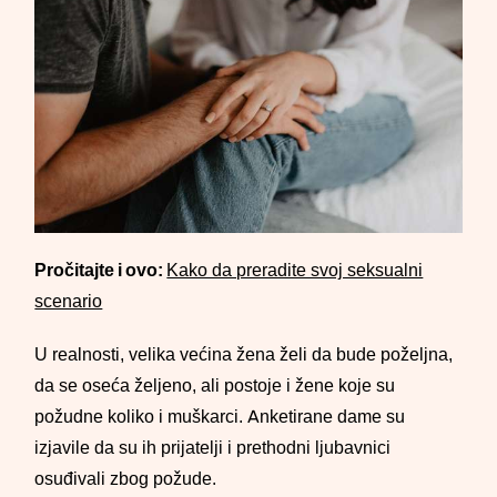
Pročitajte i ovo:
Kako da preradite svoj seksualni
scenario
U realnosti, velika većina žena želi da bude poželjna,
da se oseća željeno, ali postoje i žene koje su
požudne koliko i muškarci. Anketirane dame su
izjavile da su ih prijatelji i prethodni ljubavnici
osuđivali zbog požude.