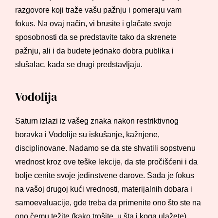
razgovore koji traže vašu pažnju i pomeraju vam
fokus. Na ovaj način, vi brusite i glačate svoje
sposobnosti da se predstavite tako da skrenete
pažnju, ali i da budete jednako dobra publika i
slušalac, kada se drugi predstavljaju.
Vodolija
Saturn izlazi iz vašeg znaka nakon restriktivnog
boravka i Vodolije su iskušanje, kažnjene,
disciplinovane. Nadamo se da ste shvatili sopstvenu
vrednost kroz ove teške lekcije, da ste pročišćeni i da
bolje cenite svoje jedinstvene darove. Sada je fokus
na vašoj drugoj kući vrednosti, materijalnih dobara i
samoevaluacije, gde treba da primenite ono što ste na
ono čemu težite (kako trošite, u šta i koga ulažete).