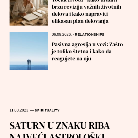
brzu reviziju važnih životnih
delova i kako napraviti
efikasan plan delovanja
06.08.2026.
-
RELATIONSHIPS
Pasivna agresija u vezi: Zašto
je toliko štetna i kako da
reagujete na nju
11.03.2023.
—
SPIRITUALITY
SATURN U ZNAKU RIBA –
NAJVEĆI ASTROLOŠKI