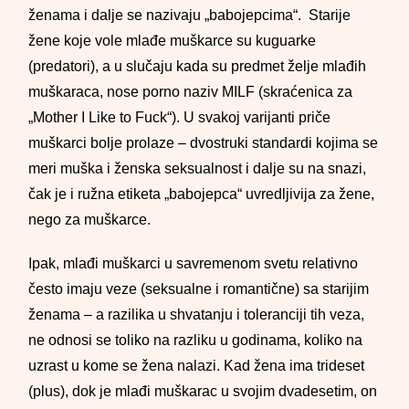
ženama i dalje se nazivaju „babojepcima“. Starije
žene koje vole mlađe muškarce su kuguarke
(predatori), a u slučaju kada su predmet želje mlađih
muškaraca, nose porno naziv MILF (skraćenica za
„Mother I Like to Fuck“). U svakoj varijanti priče
muškarci bolje prolaze – dvostruki standardi kojima se
meri muška i ženska seksualnost i dalje su na snazi,
čak je i ružna etiketa „babojepca“ uvredljivija za žene,
nego za muškarce.
Ipak, mlađi muškarci u savremenom svetu relativno
često imaju veze (seksualne i romantične) sa starijim
ženama – a razilika u shvatanju i toleranciji tih veza,
ne odnosi se toliko na razliku u godinama, koliko na
uzrast u kome se žena nalazi. Kad žena ima trideset
(plus), dok je mlađi muškarac u svojim dvadesetim, on