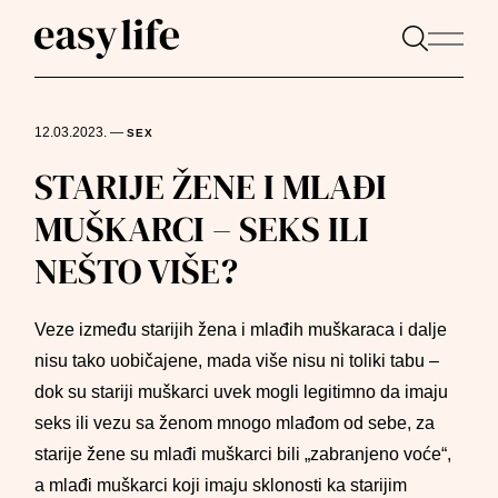
12.03.2023.
—
SEX
STARIJE ŽENE I MLAĐI
MUŠKARCI – SEKS ILI
NEŠTO VIŠE?
Veze između starijih žena i mlađih muškaraca i dalje
nisu tako uobičajene, mada više nisu ni toliki tabu –
dok su stariji muškarci uvek mogli legitimno da imaju
seks ili vezu sa ženom mnogo mlađom od sebe, za
starije žene su mlađi muškarci bili „zabranjeno voće“,
a mlađi muškarci koji imaju sklonosti ka starijim