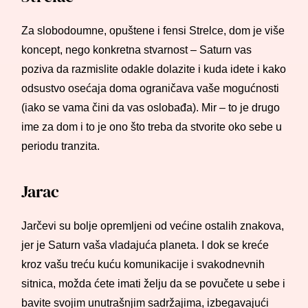
Za slobodoumne, opuštene i fensi Strelce, dom je više
koncept, nego konkretna stvarnost – Saturn vas
poziva da razmislite odakle dolazite i kuda idete i kako
odsustvo osećaja doma ograničava vaše mogućnosti
(iako se vama čini da vas oslobađa). Mir – to je drugo
ime za dom i to je ono što treba da stvorite oko sebe u
periodu tranzita.
Jarac
Jarčevi su bolje opremljeni od većine ostalih znakova,
jer je Saturn vaša vladajuća planeta. I dok se kreće
kroz vašu treću kuću komunikacije i svakodnevnih
sitnica, možda ćete imati želju da se povučete u sebe i
bavite svojim unutrašnjim sadržajima, izbegavajući