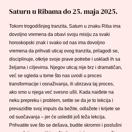
Saturn u Ribama do 25. maja 2025.
Tokom trogodišnjeg tranzita, Saturn u znaku Riba ima
dovoljno vremena da obavi svoju misiju za svaki
horoskopski znak i svako od nas ima dovoljno
vremena da prihvati uticaj ovog tranzita, prilagodi se,
disciplinuje, otkrije svoje prave potrebe i uskladi ih sa
željama i ciljevima. Njegov uticaj nije brz i dramatičan,
već se ogleda u tome što nas uvodi u proces
transformacije i osnaživanja, ili ubrzava taj proces,
ako smo u njega već svesno ušli. Kada naiđete na
neku prepreku i problem, setite se da je to lekcija i
prevaziđite svoj impuls da bežite, odlažete i krijete se
od suočavanja – jer će uslediti još teža lekcija.
Prihvatite sve što se dešava, budite skromni i poslušni