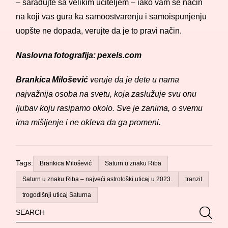
– sarađujte sa velikim učiteljem – iako vam se način
na koji vas gura ka samoostvarenju i samoispunjenju
uopšte ne dopada, verujte da je to pravi način.
Naslovna fotografija: pexels.com
Brankica Milošević
veruje da je dete u nama
najvažnija osoba na svetu, koja zaslužuje svu onu
ljubav koju rasipamo okolo. Sve je zanima, o svemu
ima mišljenje i ne okleva da ga promeni.
Tags:
Brankica Milošević
Saturn u znaku Riba
Saturn u znaku Riba – najveći astrološki uticaj u 2023.
tranzit
trogodišnji uticaj Saturna
Search
Searc
for: