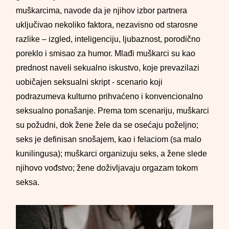
muškarcima, navode da je njihov izbor partnera
uključivao nekoliko faktora, nezavisno od starosne
razlike – izgled, inteligenciju, ljubaznost, porodično
poreklo i smisao za humor. Mlađi muškarci su kao
prednost naveli sekualno iskustvo, koje prevazilazi
uobičajen seksualni skript - scenario koji
podrazumeva kulturno prihvaćeno i konvencionalno
seksualno ponašanje. Prema tom scenariju, muškarci
su požudni, dok žene žele da se osećaju poželjno;
seks je definisan snošajem, kao i felaciom (sa malo
kunilingusa); muškarci organizuju seks, a žene slede
njihovo vođstvo; žene doživljavaju orgazam tokom
seksa.