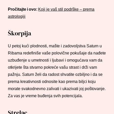
Pročitajte i ovo:
Koji je vaš stil podrške – prema
astrologiji
Škorpija
U petoj kući plodnosti, mašte i zadovoljstva Saturn u
Ribama redefiniše vaše polovične pokušaje da nađete
uzbuđenje u umetnosti i ljubavi i omogućava vam da
otkrijete šta stvarno pokreće vašu strast i drži vam
pažnju. Saturn želi da radost shvatite ozbiljno i da se
prema kreativnosti odnosite kao prema biljci koju
morate svakodnevno zalivati i ukazivati joj poštovanje.
Za vas je vreme buđenja svih potencijala.
Strelac