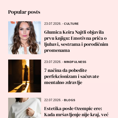
Popular posts
23.07.2026.
-
CULTURE
Glumica Keira Najtli objavila
prvu knjigu: Emotivna priča o
ljubavi, sestrama i porodičnim
promenama
23.07.2026.
-
MINDFULNESS
7 načina da pobedite
perfekcionizam i sačuvate
mentalno zdravlje
22.07.2026.
-
BLOGS
Estetika posle Ozempic ere:
Kada mršavljenje nije kraj, već