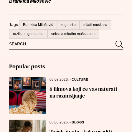
Brankica Milošević
Tags:
Brankica Milošević
kuguarke
mlađi muškarci
razlika u godinama
seks sa mlađim muškarcem
Search
Searc
for:
Popular posts
06.08.2026.
-
CULTURE
6 filmova koji će vas naterati
na razmišljanje
06.08.2026.
-
BLOGS
Točak života - kako uraditi