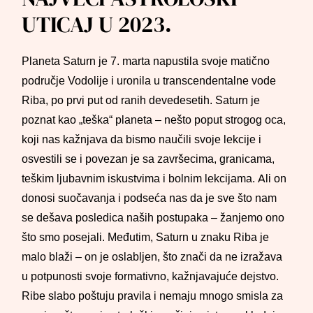
UTICAJ U 2023.
Planeta Saturn je 7. marta napustila svoje matično
područje Vodolije i uronila u transcendentalne vode
Riba, po prvi put od ranih devedesetih. Saturn je
poznat kao „teška“ planeta – nešto poput strogog oca,
koji nas kažnjava da bismo naučili svoje lekcije i
osvestili se i povezan je sa završecima, granicama,
teškim ljubavnim iskustvima i bolnim lekcijama. Ali on
donosi suočavanja i podseća nas da je sve što nam
se dešava posledica naših postupaka – žanjemo ono
što smo posejali. Međutim, Saturn u znaku Riba je
malo blaži – on je oslabljen, što znači da ne izražava
u potpunosti svoje formativno, kažnjavajuće dejstvo.
Ribe slabo poštuju pravila i nemaju mnogo smisla za