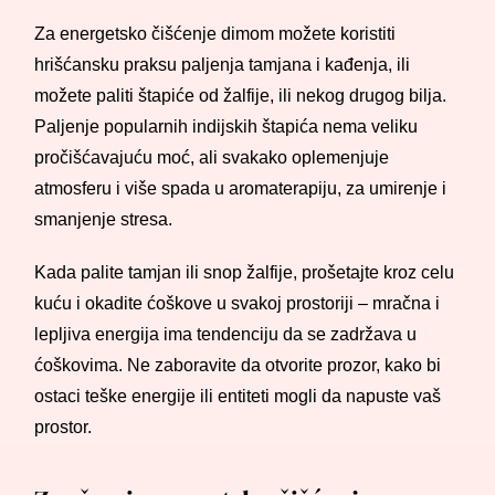
Za energetsko čišćenje dimom možete koristiti
hrišćansku praksu paljenja tamjana i kađenja, ili
možete paliti štapiće od žalfije, ili nekog drugog bilja.
Paljenje popularnih indijskih štapića nema veliku
pročišćavajuću moć, ali svakako oplemenjuje
atmosferu i više spada u aromaterapiju, za umirenje i
smanjenje stresa.
Kada palite tamjan ili snop žalfije, prošetajte kroz celu
kuću i okadite ćoškove u svakoj prostoriji – mračna i
lepljiva energija ima tendenciju da se zadržava u
ćoškovima. Ne zaboravite da otvorite prozor, kako bi
ostaci teške energije ili entiteti mogli da napuste vaš
prostor.