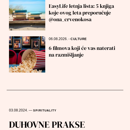
EasyLife letnja lista: 5 knjiga
koje ovog leta preporučuje
@ona_crvenokosa
06.08.2026.
-
CULTURE
6 filmova koji će vas naterati
na razmišljanje
03.08.2024.
—
SPIRITUALITY
DUHOVNE PRAKSE