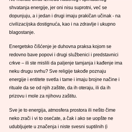
shvatanja energije, jer oni nisu suprotni, već se
dopunjuju, a i jedan i drugi imaju prakičan učinak - na
civilizacijska dostignuća, kao i na zdravlje i ukupno
blagostanje.
Energetsko čišćenje je duhovna praksa kojom se
redovno bave popovi i drugi službenici i predstavnici
crkve – ili ste mislili da paljenje tamjanja i kađenje ima
neku drugu svrhu? Sve religije takođe poznaju
energije i entitete svetla i tame i imaju brojne načine i
rituale da se od njih zaštite, da ih oteraju, ili da ih
prizovu i mole za njihovu zaštitu.
Sve je to energija, atmosfera prostora ili nešto čime
neko zrači i vi to osećate, a čak i ako se uopšte ne
udubljujete u značenja i niste svesni suptilnih (i