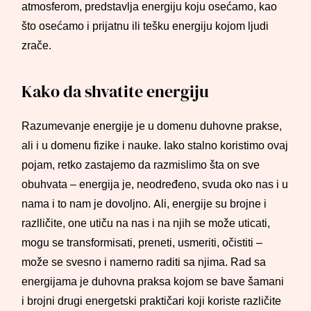
atmosferom, predstavlja energiju koju osećamo, kao
što osećamo i prijatnu ili tešku energiju kojom ljudi
zrače.
Kako da shvatite energiju
Razumevanje energije je u domenu duhovne prakse,
ali i u domenu fizike i nauke. Iako stalno koristimo ovaj
pojam, retko zastajemo da razmislimo šta on sve
obuhvata – energija je, neodređeno, svuda oko nas i u
nama i to nam je dovoljno. Ali, energije su brojne i
razlličite, one utiču na nas i na njih se može uticati,
mogu se transformisati, preneti, usmeriti, očistiti –
može se svesno i namerno raditi sa njima. Rad sa
energijama je duhovna praksa kojom se bave šamani
i brojni drugi energetski praktičari koji koriste različite