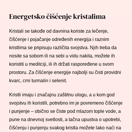
Energetsko čišćenje kristalima
Kristali se takođe od davnina koriste za lečenje,
čišćenje i pojačanje određenih energija i raznim
kristlima se pripisuju različita svojstva. Njih treba da
nosite sa sobom ili na sebi u vidu nakita, možete ih
koristiti u meditciji, ili ih držati raspoređene u svom
prostoru. Za čišćenje energije najbolji su čisti providni
kvarc, crni turmalin i selenit.
Kristli imaju i značajnu zaštitnu ulogu, a u kom god
svojstvu ih koristili, potrebno im je povremeno čišćenje
i punjenje – obično se čiste pod mlazom tople vode, a
pune na dnevnoj svetlosti, a tačna upustva o upotrebi,
čišćenju i punjenju svakog kristla možete lako naći na