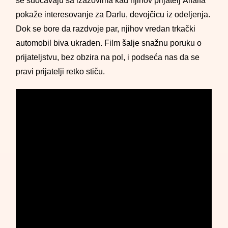
se suočavaju sa izazovima kad njihov prijatelj Alfalfa
pokaže interesovanje za Darlu, devojčicu iz odeljenja.
Dok se bore da razdvoje par, njihov vredan trkački
automobil biva ukraden. Film šalje snažnu poruku o
prijateljstvu, bez obzira na pol, i podseća nas da se
pravi prijatelji retko stiču.