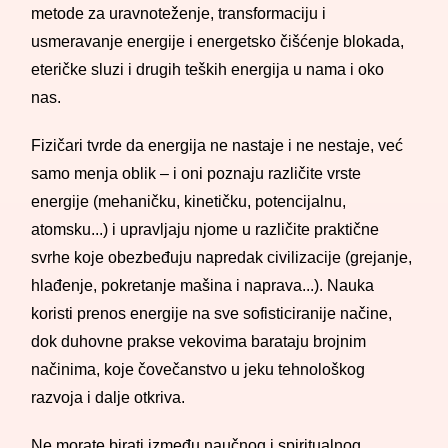
metode za uravnoteženje, transformaciju i
usmeravanje energije i energetsko čišćenje blokada,
eteričke sluzi i drugih teških energija u nama i oko
nas.
Fizičari tvrde da energija ne nastaje i ne nestaje, već
samo menja oblik – i oni poznaju različite vrste
energije (mehaničku, kinetičku, potencijalnu,
atomsku...) i upravljaju njome u različite praktične
svrhe koje obezbeđuju napredak civilizacije (grejanje,
hlađenje, pokretanje mašina i naprava...). Nauka
koristi prenos energije na sve sofisticiranije načine,
dok duhovne prakse vekovima barataju brojnim
načinima, koje čovečanstvo u jeku tehnološkog
razvoja i dalje otkriva.
Ne morate birati između naučnog i spiritualnog