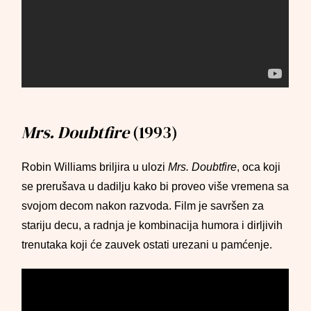
Mrs. Doubtfire
(1993)
Robin Williams briljira u ulozi
Mrs. Doubtfire
, oca koji
se prerušava u dadilju kako bi proveo više vremena sa
svojom decom nakon razvoda. Film je savršen za
stariju decu, a radnja je kombinacija humora i dirljivih
trenutaka koji će zauvek ostati urezani u pamćenje.