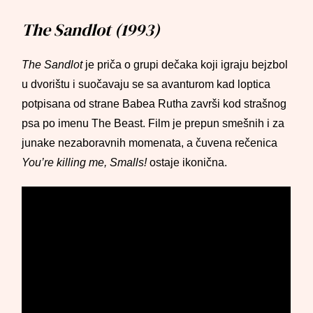
The Sandlot (1993)
The Sandlot
je priča o grupi dečaka koji igraju bejzbol
u dvorištu i suočavaju se sa avanturom kad loptica
potpisana od strane Babea Rutha završi kod strašnog
psa po imenu The Beast. Film je prepun smešnih i za
junake nezaboravnih momenata, a čuvena rečenica
You’re killing me, Smalls!
ostaje ikonična.