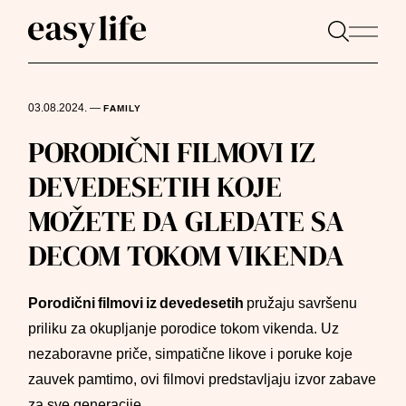
03.08.2024.
—
FAMILY
PORODIČNI FILMOVI IZ
DEVEDESETIH KOJE
MOŽETE DA GLEDATE SA
DECOM TOKOM VIKENDA
Porodični filmovi iz devedesetih
pružaju savršenu
priliku za okupljanje porodice tokom vikenda. Uz
nezaboravne priče, simpatične likove i poruke koje
zauvek pamtimo, ovi filmovi predstavljaju izvor zabave
za sve generacije.