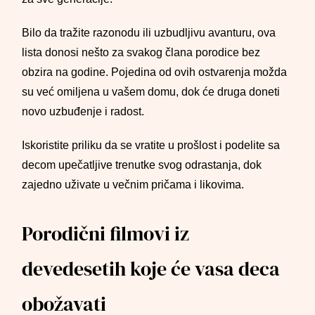
Bilo da tražite razonodu ili uzbudljivu avanturu, ova
lista donosi nešto za svakog člana porodice bez
obzira na godine. Pojedina od ovih ostvarenja možda
su već omiljena u vašem domu, dok će druga doneti
novo uzbuđenje i radost.
Iskoristite priliku da se vratite u prošlost i podelite sa
decom upečatljive trenutke svog odrastanja, dok
zajedno uživate u večnim pričama i likovima.
Porodični filmovi iz
devedesetih koje će vasa deca
obožavati