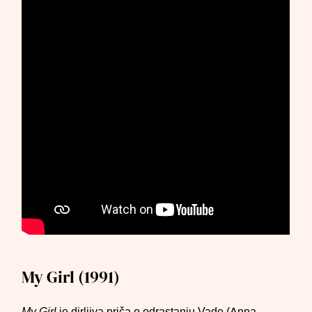
My Girl (1991)
My Girl
je dirljiva priča o odrastanju Vade (Anna