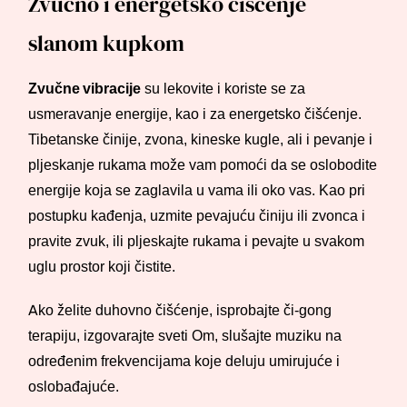
Zvučno i energetsko čišćenje
slanom kupkom
Zvučne vibracije
su lekovite i koriste se za
usmeravanje energije, kao i za energetsko čišćenje.
Tibetanske činije, zvona, kineske kugle, ali i pevanje i
pljeskanje rukama može vam pomoći da se oslobodite
energije koja se zaglavila u vama ili oko vas. Kao pri
postupku kađenja, uzmite pevajuću činiju ili zvonca i
pravite zvuk, ili pljeskajte rukama i pevajte u svakom
uglu prostor koji čistite.
Ako želite duhovno čišćenje, isprobajte či-gong
terapiju, izgovarajte sveti Om, slušajte muziku na
određenim frekvencijama koje deluju umirujuće i
oslobađajuće.