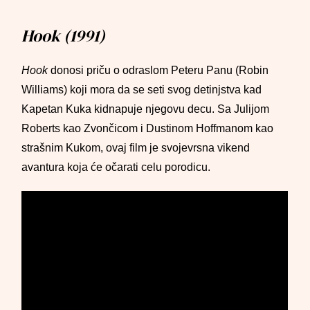
Hook (1991)
Hook
donosi priču o odraslom Peteru Panu (Robin
Williams) koji mora da se seti svog detinjstva kad
Kapetan Kuka kidnapuje njegovu decu. Sa Julijom
Roberts kao Zvončicom i Dustinom Hoffmanom kao
strašnim Kukom, ovaj film je svojevrsna vikend
avantura koja će očarati celu porodicu.