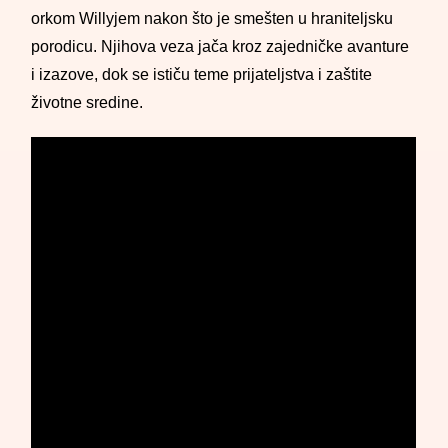
orkom Willyjem nakon što je smešten u hraniteljsku
porodicu. Njihova veza jača kroz zajedničke avanture
i izazove, dok se ističu teme prijateljstva i zaštite
životne sredine.