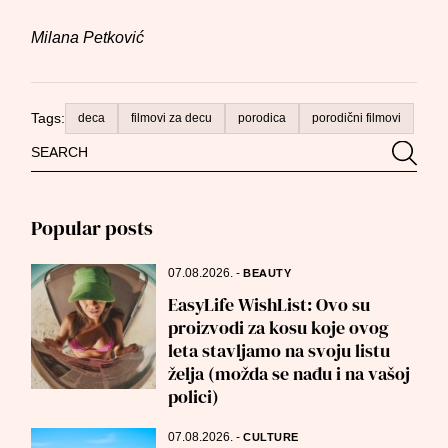
Milana Petković
Tags:
deca
filmovi za decu
porodica
porodični filmovi
Search
Searc
for:
Popular posts
07.08.2026.
-
BEAUTY
EasyLife WishList: Ovo su
proizvodi za kosu koje ovog
leta stavljamo na svoju listu
želja (možda se nađu i na vašoj
polici)
07.08.2026.
-
CULTURE