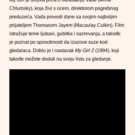
Chlumsky), koja živi s ocem, direktorom pogrebnog
preduzeća. Vada provodi dane sa svojim najboljim
prijateljem Thomasom Jayem (Macaulay Culkin). Film
istražuje teme ljubavi, gubitka i sazrevanja, a takođe
je poznat po sposobnosti da izazove suze kod
gledalaca. Dobio je i nastavak
My Girl 2
(1994), koji
takođe možete dodati na svoju listu za gledanje.