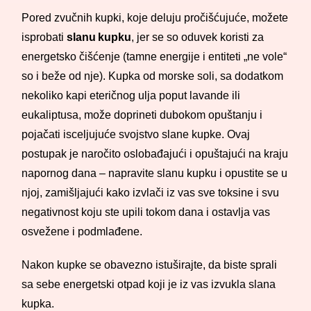
Pored zvučnih kupki, koje deluju pročišćujuće, možete
isprobati
slanu kupku
, jer se so oduvek koristi za
energetsko čišćenje (tamne energije i entiteti „ne vole“
so i beže od nje). Kupka od morske soli, sa dodatkom
nekoliko kapi eteričnog ulja poput lavande ili
eukaliptusa, može doprineti dubokom opuštanju i
pojačati isceljujuće svojstvo slane kupke. Ovaj
postupak je naročito oslobađajući i opuštajući na kraju
napornog dana – napravite slanu kupku i opustite se u
njoj, zamišljajući kako izvlači iz vas sve toksine i svu
negativnost koju ste upili tokom dana i ostavlja vas
osvežene i podmlađene.
Nakon kupke se obavezno istuširajte, da biste sprali
sa sebe energetski otpad koji je iz vas izvukla slana
kupka.