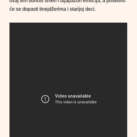
ovaj film donosi smeh i dijapazon emocija, a posebno
će se dopasti tinejdžerima i starijoj deci.