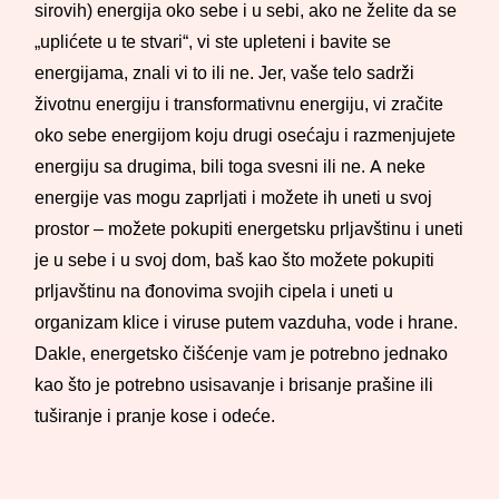
sirovih) energija oko sebe i u sebi, ako ne želite da se
„uplićete u te stvari“, vi ste upleteni i bavite se
energijama, znali vi to ili ne. Jer, vaše telo sadrži
životnu energiju i transformativnu energiju, vi zračite
oko sebe energijom koju drugi osećaju i razmenjujete
energiju sa drugima, bili toga svesni ili ne. A neke
energije vas mogu zaprljati i možete ih uneti u svoj
prostor – možete pokupiti energetsku prljavštinu i uneti
je u sebe i u svoj dom, baš kao što možete pokupiti
prljavštinu na đonovima svojih cipela i uneti u
organizam klice i viruse putem vazduha, vode i hrane.
Dakle, energetsko čišćenje vam je potrebno jednako
kao što je potrebno usisavanje i brisanje prašine ili
tuširanje i pranje kose i odeće.