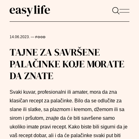
14.06.2023.
—
FOOD
TAJNE ZA SAVRŠENE
PALAČINKE KOJE MORATE
DA ZNATE
Svaki kuvar, profesionalni ili amater, mora da zna
klasičan recept za palačinke. Bilo da se odlučite za
slane ili slatke, sa plazmom i kremom, džemom ili sa
sirom i pršutom, znajte da će biti savršene samo
ukoliko imate pravi recept. Kako biste bili sigurni da je
vaš recept dobar, ali i da će palačinke svaki put biti