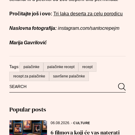
Pročitajte još i ovo:
Tri laka deserta za celu porodicu
Naslovna fotografija:
instagram.com/santocrepejm
Marija Gavrilović
Tags:
palačinke
palačinke recept
recept
recept za palačinke
savršene palačinke
Search
Searc
for:
Popular posts
06.08.2026.
-
CULTURE
6 filmova koji će vas naterati