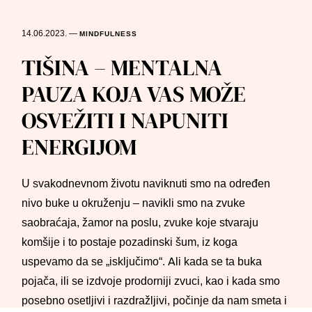
14.06.2023.
—
MINDFULNESS
TIŠINA – MENTALNA
PAUZA KOJA VAS MOŽE
OSVEŽITI I NAPUNITI
ENERGIJOM
U svakodnevnom životu naviknuti smo na određen
nivo buke u okruženju – navikli smo na zvuke
saobraćaja, žamor na poslu, zvuke koje stvaraju
komšije i to postaje pozadinski šum, iz koga
uspevamo da se „isključimo“. Ali kada se ta buka
pojača, ili se izdvoje prodorniji zvuci, kao i kada smo
posebno osetljivi i razdražljivi, počinje da nam smeta i