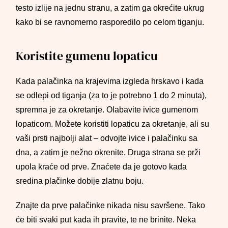
testo izlije na jednu stranu, a zatim ga okrećite ukrug
kako bi se ravnomerno rasporedilo po celom tiganju.
Koristite gumenu lopaticu
Kada palačinka na krajevima izgleda hrskavo i kada
se odlepi od tiganja (za to je potrebno 1 do 2 minuta),
spremna je za okretanje. Olabavite ivice gumenom
lopaticom. Možete koristiti lopaticu za okretanje, ali su
vaši prsti najbolji alat – odvojte ivice i palačinku sa
dna, a zatim je nežno okrenite. Druga strana se prži
upola kraće od prve. Znaćete da je gotovo kada
sredina plačinke dobije zlatnu boju.
Znajte da prve palačinke nikada nisu savršene. Tako
će biti svaki put kada ih pravite, te ne brinite. Neka