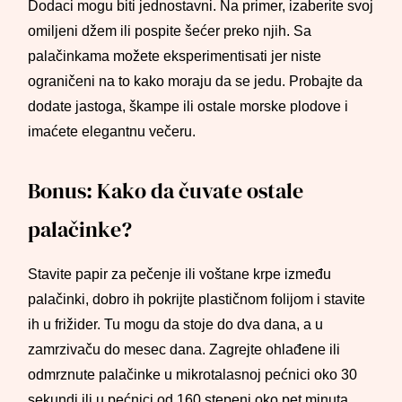
Dodaci mogu biti jednostavni. Na primer, izaberite svoj
omiljeni džem ili pospite šećer preko njih. Sa
palačinkama možete eksperimentisati jer niste
ograničeni na to kako moraju da se jedu. Probajte da
dodate jastoga, škampe ili ostale morske plodove i
imaćete elegantnu večeru.
Bonus: Kako da čuvate ostale
palačinke?
Stavite papir za pečenje ili voštane krpe između
palačinki, dobro ih pokrijte plastičnom folijom i stavite
ih u frižider. Tu mogu da stoje do dva dana, a u
zamrzivaču do mesec dana. Zagrejte ohlađene ili
odmrznute palačinke u mikrotalasnoj pećnici oko 30
sekundi ili u pećnici od 160 stepeni oko pet minuta.