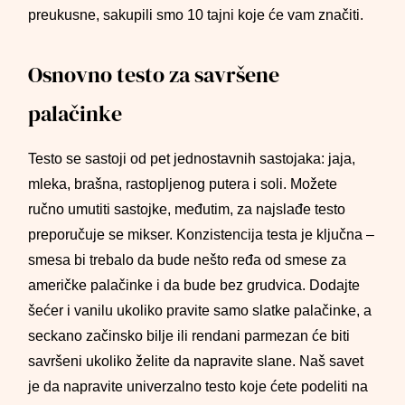
preukusne, sakupili smo 10 tajni koje će vam značiti.
Osnovno testo za savršene
palačinke
Testo se sastoji od pet jednostavnih sastojaka: jaja,
mleka, brašna, rastopljenog putera i soli. Možete
ručno umutiti sastojke, međutim, za najslađe testo
preporučuje se mikser. Konzistencija testa je ključna –
smesa bi trebalo da bude nešto ređa od smese za
američke palačinke i da bude bez grudvica. Dodajte
šećer i vanilu ukoliko pravite samo slatke palačinke, a
seckano začinsko bilje ili rendani parmezan će biti
savršeni ukoliko želite da napravite slane. Naš savet
je da napravite univerzalno testo koje ćete podeliti na