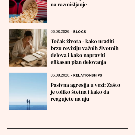
na razmišljanje
06.08.2026.
-
BLOGS
Točak života - kako uraditi
brzu reviziju važnih životnih
delova i kako napraviti
efikasan plan delovanja
06.08.2026.
-
RELATIONSHIPS
Pasivna agresija u vezi: Zašto
je toliko štetna i kako da
reagujete na nju