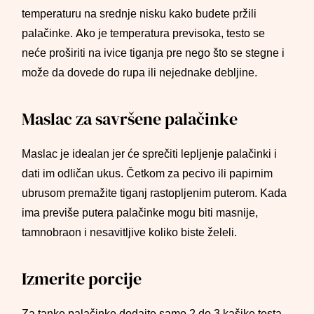
temperaturu na srednje nisku kako budete pržili
palačinke. Ako je temperatura previsoka, testo se
neće proširiti na ivice tiganja pre nego što se stegne i
može da dovede do rupa ili nejednake debljine.
Maslac za savršene palačinke
Maslac je idealan jer će sprečiti lepljenje palačinki i
dati im odličan ukus. Četkom za pecivo ili papirnim
ubrusom premažite tiganj rastopljenim puterom. Kada
ima previše putera palačinke mogu biti masnije,
tamnobraon i nesavitljive koliko biste želeli.
Izmerite porcije
Za tanke palačinke dodajte samo 2 do 3 kašike testa.