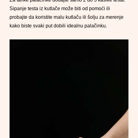
Sipanje testa iz kutlače može biti od pomoći ili
probajte da koristite malu kutlaču ili šolju za merenje
kako biste svaki put dobili idealnu palačinku.