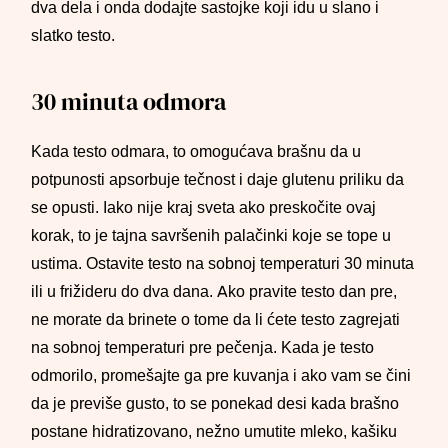
dva dela i onda dodajte sastojke koji idu u slano i
slatko testo.
30 minuta odmora
Kada testo odmara, to omogućava brašnu da u
potpunosti apsorbuje tečnost i daje glutenu priliku da
se opusti. Iako nije kraj sveta ako preskočite ovaj
korak, to je tajna savršenih palačinki koje se tope u
ustima. Ostavite testo na sobnoj temperaturi 30 minuta
ili u frižideru do dva dana. Ako pravite testo dan pre,
ne morate da brinete o tome da li ćete testo zagrejati
na sobnoj temperaturi pre pečenja. Kada je testo
odmorilo, promešajte ga pre kuvanja i ako vam se čini
da je previše gusto, to se ponekad desi kada brašno
postane hidratizovano, nežno umutite mleko, kašiku