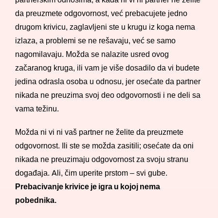
da preuzmete odgovornost, već prebacujete jedno
drugom krivicu, zaglavljeni ste u krugu iz koga nema
izlaza, a problemi se ne rešavaju, već se samo
nagomilavaju. Možda se nalazite usred ovog
začaranog kruga, ili vam je više dosadilo da vi budete
jedina odrasla osoba u odnosu, jer osećate da partner
nikada ne preuzima svoj deo odgovornosti i ne deli sa
vama težinu.
Možda ni vi ni vaš partner ne želite da preuzmete
odgovornost. Ili ste se možda zasitili; osećate da oni
nikada ne preuzimaju odgovornost za svoju stranu
događaja. Ali, čim uperite prstom – svi gube.
Prebacivanje krivice je igra u kojoj nema
pobednika.