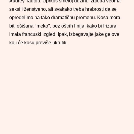
Audrey Tautou. Uprkos smeloj dužini, izgleda veoma
seksi i ženstveno, ali svakako treba hrabrosti da se
opredelimo na tako dramatičnu promenu. Kosa mora
biti ošišana "meko", bez oštrih linija, kako bi frizura
imala francuski izgled. Ipak, izbegavajte jake gelove
koji će kosu previše ukrutiti.