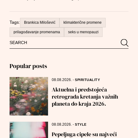
Tags:
Brankica Milošević
klimakterične promene
prilagođavanje promenama
seks u menopauzi
Search
Searc
for:
Popular posts
08.08.2026.
-
SPIRITUALITY
Aktuelna i predstojeća
retrograda kretanja važnih
planeta do kraja 2026.
08.08.2026.
-
STYLE
Pepeljuga cipele su najveći