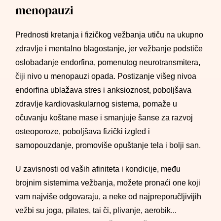
menopauzi
Prednosti kretanja i fizičkog vežbanja utiču na ukupno
zdravlje i mentalno blagostanje, jer vežbanje podstiče
oslobađanje endorfina, pomenutog neurotransmitera,
čiji nivo u menopauzi opada. Postizanje višeg nivoa
endorfina ublažava stres i anksioznost, poboljšava
zdravlje kardiovaskularnog sistema, pomaže u
očuvanju koštane mase i smanjuje šanse za razvoj
osteoporoze, poboljšava fizički izgled i
samopouzdanje, promoviše opuštanje tela i bolji san.
U zavisnosti od vaših afiniteta i kondicije, među
brojnim sistemima vežbanja, možete pronaći one koji
vam najviše odgovaraju, a neke od najpreporučljivijih
vežbi su joga, pilates, tai či, plivanje, aerobik...