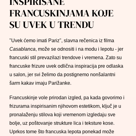
INSPIRISANE
FRANCUSKINJAMA KOJE
SU UVEK U TRENDU
"Uvek ćemo imati Pariz", slavna rečenica iz filma
Casablanca
, može se odnositi i na modu i lepotu - jer
francuski stil prevazilazi trendove i vremena. Zato su
francuske frizure uvek odlična inspiracija pre odlaska
u salon, jer svi želimo da postignemo nonšalantni
šarm kakav imaju Parižanke.
Francuskinje vole prirodan izgled, pa kada govorimo i
frizurama inspirisanim njihovom estetikom, ključ je u
pronalaženju stilova koji vremenom izgledaju sve
bolje, uz poštovanje strukture lica i teksture kose.
Uprkos tome što francuska lepota ponekad može