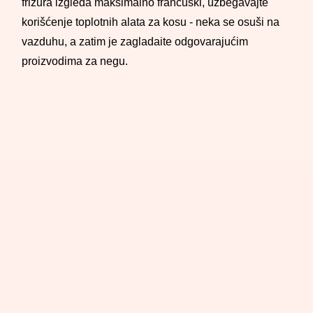
frizura izgleda maksimalno francuski, uzbegavajte
korišćenje toplotnih alata za kosu - neka se osuši na
vazduhu, a zatim je zagladaite odgovarajućim
proizvodima za negu.