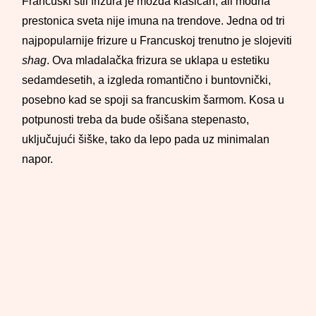
Francuski stil frizura je možda klasičan, ali modna
prestonica sveta nije imuna na trendove. Jedna od tri
najpopularnije frizure u Francuskoj trenutno je slojeviti
shag
. Ova mladalačka frizura se uklapa u estetiku
sedamdesetih, a izgleda romantično i buntovnički,
posebno kad se spoji sa francuskim šarmom. Kosa u
potpunosti treba da bude ošišana stepenasto,
uključujući šiške, tako da lepo pada uz minimalan
napor.