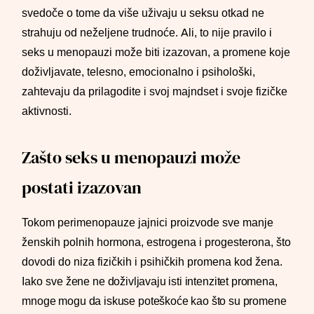
svedoče o tome da više uživaju u seksu otkad ne
strahuju od neželjene trudnoće. Ali, to nije pravilo i
seks u menopauzi može biti izazovan, a promene koje
doživljavate, telesno, emocionalno i psihološki,
zahtevaju da prilagodite i svoj majndset i svoje fizičke
aktivnosti.
Zašto seks u menopauzi može
postati izazovan
Tokom perimenopauze jajnici proizvode sve manje
ženskih polnih hormona, estrogena i progesterona, što
dovodi do niza fizičkih i psihičkih promena kod žena.
Iako
sve žene
ne doživljavaju isti intenzitet promena,
mnoge mogu da iskuse poteškoće kao što su promene