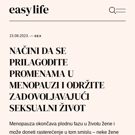
15.08.2023.
—
SEX
NAČINI DA SE
PRILAGODITE
PROMENAMA U
MENOPAUZI I ODRŽITE
ZADOVOLJAVAJUĆI
SEKSUALNI ŽIVOT
Menopauza okončava plodnu fazu u životu žene i
može doneti rasterećenje u tom smislu – neke žene