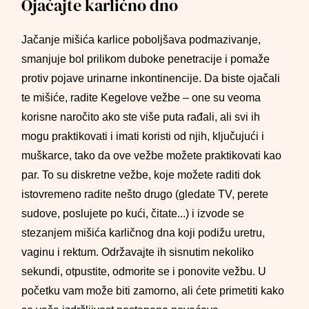
Ojačajte karlično dno
Jačanje mišića karlice poboljšava podmazivanje,
smanjuje bol prilikom duboke penetracije i pomaže
protiv pojave urinarne inkontinencije. Da biste ojačali
te mišiće, radite Kegelove vežbe – one su veoma
korisne naročito ako ste više puta rađali, ali svi ih
mogu praktikovati i imati koristi od njih, ključujući i
muškarce, tako da ove vežbe možete praktikovati kao
par. To su diskretne vežbe, koje možete raditi dok
istovremeno radite nešto drugo (gledate TV, perete
sudove, poslujete po kući, čitate...) i izvode se
stezanjem mišića karličnog dna koji podižu uretru,
vaginu i rektum. Održavajte ih sisnutim nekoliko
sekundi, otpustite, odmorite se i ponovite vežbu. U
početku vam može biti zamorno, ali ćete primetiti kako