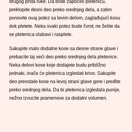
drugog prsta ruke. Da biste započeli pletenicu,
preklopite desni deo preko srednjeg dela, a zatim
ponovite ovaj potez sa levim delom, zaglađujući kosu
dok pletete. Neka svaki potez bude čvrst; ne želite da
se pletenica olabavi i rasplete.
Sakupite malo dodatne kose sa desne strane glave i
prebacite taj veći deo preko srednjeg dela pletenice.
Neka delovi kose koje dodajete budu približno
jednaki, inače će pletenica izgledati krivo. Sakupite
deo preostale kose na levoj strani glave gore i pređite
preko srednjeg dela. Da bi pletenica izgledala punije,
nežno izvucite pramenove za dodatni volumen.