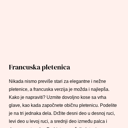
Francuska pletenica
Nikada nismo previše stari za elegantne i nežne
pletenice, a francuska verzija je možda i najlepša.
Kako je napraviti? Uzmite dovoljno kose sa vrha
glave, kao kada započnete običnu pletenicu. Podelite
je na tri jednaka dela. Držite desni deo u desnoj ruci,
levi deo u levoj ruci, a srednji deo između palca i