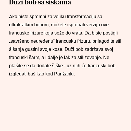
Duži bob sa šiškama
Ako niste spremni za veliku transformaciju sa
ultrakratkim bobom, možete isprobati verziju ove
francuske frizure koja seže do vrata. Da biste postigli
„savršeno neuređenu“ francusku frizuru, prilagodite stil
šišanja gustini svoje kose. Duži bob zadržava svoj
francuski šarm, a i dalje je lak za stilizovanje. Ne
plašite se da dodate šiške - uz njih će francuski bob
izgledati baš kao kod Parižanki.