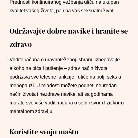
Prednosti kontinuiranog vežbanja utiču na ukupan
kvalitet vašeg života, pa i na vaš seksualni život.
Održavajte dobre navike i hranite se
zdravo
Vodite računa o uravnoteženoj ishrani, izbegavajte
alkoholna pića i pušenje – zdrav način života
podržava sve telesne funkcije i utiče na bolji seks u
menopauzi. U mladosti možete podneti neuredan
način života i nezdrave navike, ali sa godinama
morate sve više voditi računa o sebi i svom fizičkom i
mentalnom zdravlju.
Koristite svoju maštu