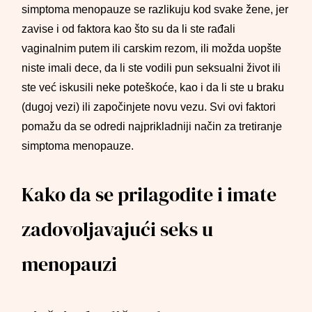
simptoma menopauze se razlikuju kod svake žene, jer
zavise i od faktora kao što su da li ste rađali
vaginalnim putem ili carskim rezom, ili možda uopšte
niste imali dece, da li ste vodili pun seksualni život ili
ste već iskusili neke poteškoće, kao i da li ste u braku
(dugoj vezi) ili započinjete novu vezu. Svi ovi faktori
pomažu da se odredi najprikladniji način za tretiranje
simptoma menopauze.
Kako da se prilagodite i imate
zadovoljavajući seks u
menopauzi