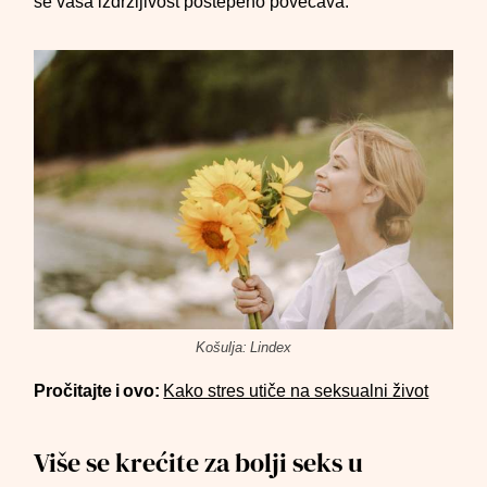
se vaša izdržljivost postepeno povećava.
Košulja: Lindex
Pročitajte i ovo:
Kako stres utiče na seksualni život
Više se krećite za bolji seks u