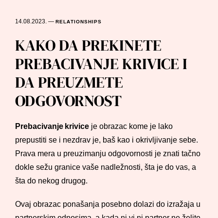
14.08.2023.
—
RELATIONSHIPS
KAKO DA PREKINETE
PREBACIVANJE KRIVICE I
DA PREUZMETE
ODGOVORNOST
Prebacivanje krivice
je obrazac kome je lako
prepustiti se i nezdrav je, baš kao i okrivljivanje sebe.
Prava mera u preuzimanju odgovornosti je znati tačno
dokle sežu granice vaše nadležnosti, šta je do vas, a
šta do nekog drugog.
Ovaj obrazac ponašanja posebno dolazi do izražaja u
partnerskim odnosima, a kada ni vi ni partner ne želite