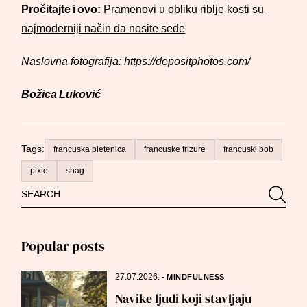
Pročitajte i ovo:
Pramenovi u obliku riblje kosti su
najmoderniji način da nosite sede
Naslovna fotografija: https://depositphotos.com/
Božica Luković
Tags:
francuska pletenica
francuske frizure
francuski bob
pixie
shag
Search
Searc
for:
Popular posts
27.07.2026.
-
MINDFULNESS
Navike ljudi koji stavljaju