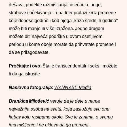
dešava, podelite razmišljanja, osećanja, brige,
strahove i očekivanja – i partner prolazi kroz promene
koje donose godine i kod njega „kriza srednjih godina“
može biti manje ili više izražena. Jedno drugom
možete biti najveća podrška u ovom osetljivom
periodu u kome oboje morate da prihvatate promene i
da se prilagođavate.
Pročitajte i ovo:
Šta je transcendentalni seks i možete
li da ga iskusite
Naslovna fotografija:
WANNABE Media
Brankica Milošević
veruje da je dete u nama
najvažnija osoba na svetu, koja zaslužuje svu onu
ljubav koju rasipamo okolo. Sve je zanima, o svemu
ima mišljenje i ne okleva da ga promeni.