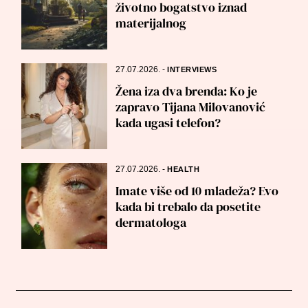
životno bogatstvo iznad
materijalnog
27.07.2026.
-
INTERVIEWS
Žena iza dva brenda: Ko je
zapravo Tijana Milovanović
kada ugasi telefon?
27.07.2026.
-
HEALTH
Imate više od 10 mladeža? Evo
kada bi trebalo da posetite
dermatologa