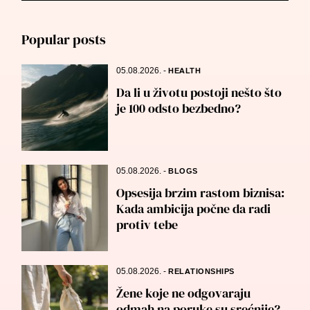
for:
Popular posts
05.08.2026.
-
HEALTH
Da li u životu postoji nešto što
je 100 odsto bezbedno?
05.08.2026.
-
BLOGS
Opsesija brzim rastom biznisa:
Kada ambicija počne da radi
protiv tebe
05.08.2026.
-
RELATIONSHIPS
Žene koje ne odgovaraju
odmah na poruke su srećnije?