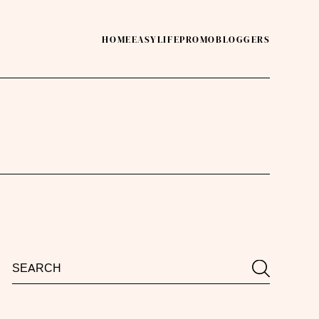
HOME
EASY
LIFE
PROMO
BLOGGERS
Search
Search
for: