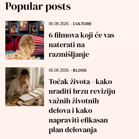
Popular posts
06.08.2026.
-
CULTURE
6 filmova koji će vas
naterati na
razmišljanje
06.08.2026.
-
BLOGS
Točak života - kako
uraditi brzu reviziju
važnih životnih
delova i kako
napraviti efikasan
plan delovanja