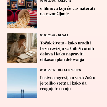
06.08.2026.
-
CULTURE
6 filmova koji će vas naterati
na razmišljanje
06.08.2026.
-
BLOGS
Točak života - kako uraditi
brzu reviziju važnih životnih
delova i kako napraviti
efikasan plan delovanja
06.08.2026.
-
RELATIONSHIPS
Pasivna agresija u vezi: Zašto
je toliko štetna i kako da
reagujete na nju