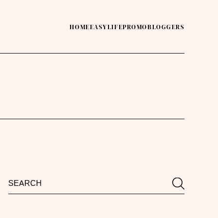
HOME
EASY
LIFE
PROMO
BLOGGERS
Search
Search
for: