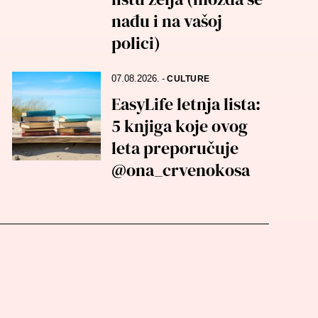
nađu i na vašoj
polici)
07.08.2026.
-
CULTURE
EasyLife letnja lista:
5 knjiga koje ovog
leta preporučuje
@ona_crvenokosa