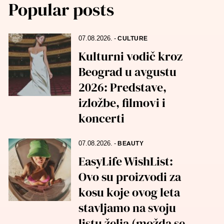
Popular posts
07.08.2026.
-
CULTURE
Kulturni vodič kroz
Beograd u avgustu
2026: Predstave,
izložbe, filmovi i
koncerti
07.08.2026.
-
BEAUTY
EasyLife WishList:
Ovo su proizvodi za
kosu koje ovog leta
stavljamo na svoju
listu želja (možda se