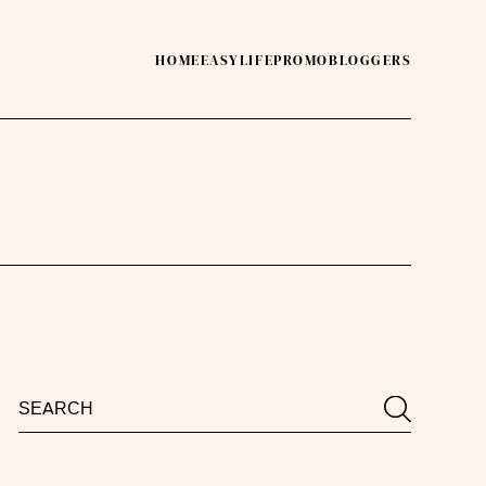
HOME
EASY
LIFE
PROMO
BLOGGERS
Search
Search
for: