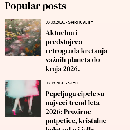
Popular posts
08.08.2026.
-
SPIRITUALITY
Aktuelna i
predstojeća
retrograda kretanja
važnih planeta do
kraja 2026.
08.08.2026.
-
STYLE
Pepeljuga cipele su
najveći trend leta
2026: Prozirne
potpetice, kristalne
baletanke i jelly