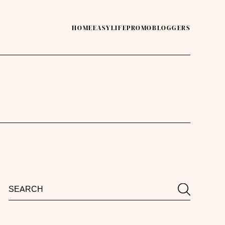
HOME
EASY
LIFE
PROMO
BLOGGERS
Search
Search
for: