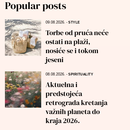
Popular posts
09.08.2026.
-
STYLE
Torbe od pruća neće
ostati na plaži,
nosiće se i tokom
jeseni
08.08.2026.
-
SPIRITUALITY
Aktuelna i
predstojeća
retrograda kretanja
važnih planeta do
kraja 2026.