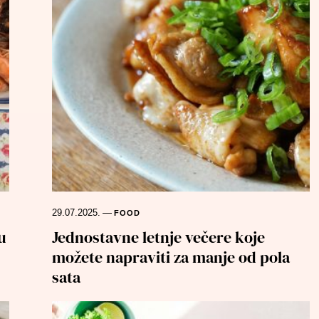
29.07.2025.
—
FOOD
u
Jednostavne letnje večere koje
možete napraviti za manje od pola
sata